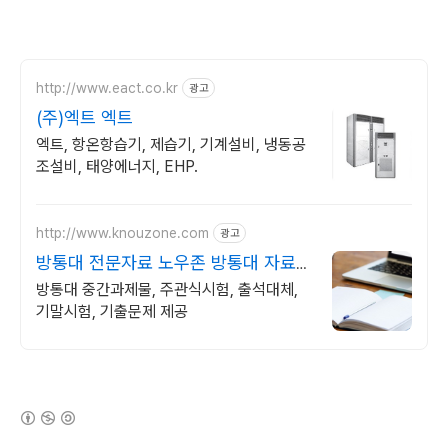
http://www.eact.co.kr
광고
(주)엑트 엑트
엑트, 항온항습기, 제습기, 기계설비, 냉동공
조설비, 태양에너지, EHP.
http://www.knouzone.com
광고
방통대 전문자료 노우존 방통대 자료포
털 NO.1
방통대 중간과제물, 주관식시험, 출석대체,
기말시험, 기출문제 제공
(새창열림)