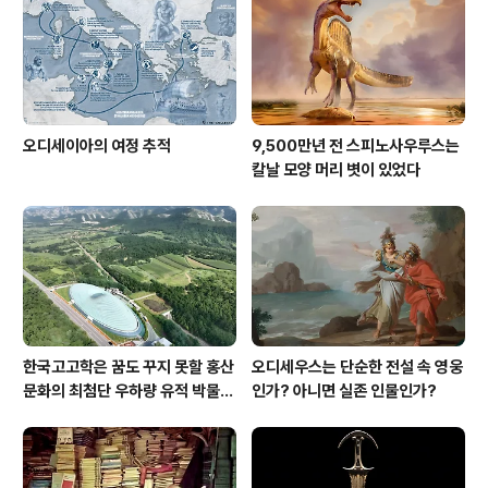
오디세이아의 여정 추적
9,500만년 전 스피노사우루스는
칼날 모양 머리 볏이 있었다
한국고고학은 꿈도 꾸지 못할 홍산
오디세우스는 단순한 전설 속 영웅
문화의 최첨단 우하량 유적 박물관
인가? 아니면 실존 인물인가?
[신화통신]