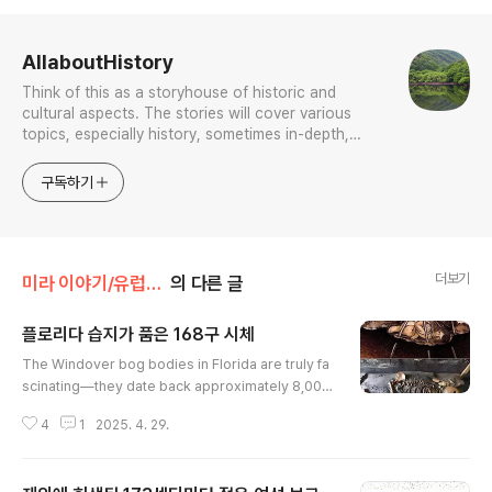
로그 정보
AllaboutHistory
Think of this as a storyhouse of historic and
cultural aspects. The stories will cover various
topics, especially history, sometimes in-depth,
sometimes with a light touch. One constant
approach will be to resist any common sense or
구독하기
generalized viewpoint
더보기
미라 이야기/유럽 니탄 미라 (Bog Bodies)
의 다른 글
플로리다 습지가 품은 168구 시체
글 내용
The Windover bog bodies in Florida are truly fa
scinating—they date back approximately 8,000
years! Discovered in 1982, archaeologists unea
4
1
2025. 4. 29.
rthed the remarkably well-preserved remains o
f 168 individuals buried in what is now known as
Windover Pond. 미국 플로리다 윈도버 습지 유골 Win