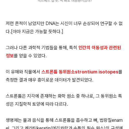
엑트베드 걸 옷. 딱 봐도 여름용이잖아?
저런 흔적이 남았지만 DNA는 시신이 너무 손상되어 연구할 수 없
다.[아마 지금은 가능할 듯하다.]
그러나 다른 과학적 기법들을 통해, 특히
인간의 이동성과 관련된
정보
를 얻을 수 있었다.
이 유해와 직물에서
스트론튬 동위원소strontium isotopes
를
측정한 결과 매우 흥미로운 데이터가 발견되었다.
스트론튬은 지각에 존재하는 화학 원소 중 하나로, 그 동위원소 특
성은 지질학적 토양에 따라 다르다.
생명체는 물과 음식을 통해 스트론튬을 흡수하고 뼈, 법랑질enam
el, 그리고 케라틴keratin(머리카락과 손톱의 필수 원소)의 구성에