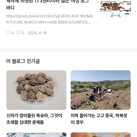
제의에 희생된 173센티미터 젊은 여성 보그
dover bog bodies은 매혹적인 역사 한 단 면을 선사한
다.약 8,000년 전 흔적이다. 1982년 발견된 이들 유골은
바디
글 내용
고고학자들이 현재 윈도버 연못Windover Pond으로 알
https://youtu.be/uriGszKmZyE IRON AGE WOMA
려진 곳에 묻힌 168명의 놀라울 정도로 잘 ..
N FOUND IN BOG MAY HAVE BEEN SACRIFICED
늪에서 발견된 철기 시대 여성, 희생되었을 가능성고고학
4
0
2025. 4. 19.
도들이 2023년 북아일랜드 런던데리 카운티County Lo
ndonderry 토탄 늪지peat bog에서 발견한 고대 인류
유해가 2,000년 전에 살았던 젊은 여성의 것이라고 밝혔
다.저 런던데리 카운티 위치는 아래 지도 https://www.bi
ng.com/maps?cp=54.079476%7E-4.352591&l
이 블로그 인기글
vl=6.7 Bing 지도여러 위치를 찾고, 환승/도보/운전 방향
을 확인하고, 실시간 교통량을 보고, 여행을 계획하고, 위
성, 공중 및 거리 이미지를 보세요. Bing 지도를 다양하게
이용하세요.w..
신라가 씹어돌린 복숭아, 그것이
미쳐 돌아가는 고고 중국, 하북성
초래할 심대한 문제들
의 경우