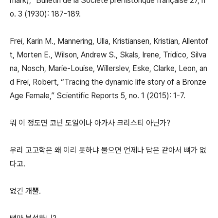
mark),” Bulletin de la Société préhistorique française 27, n
o. 3 (1930): 187-189.
Frei, Karin M., Mannering, Ulla, Kristiansen, Kristian, Allentof
t, Morten E., Wilson, Andrew S., Skals, Irene, Tridico, Silva
na, Nosch, Marie-Louise, Willerslev, Eske, Clarke, Leon, an
d Frei, Robert, “Tracing the dynamic life story of a Bronze
Age Female,” Scientific Reports 5, no. 1 (2015): 1-7.
뭐 이 정도면 코넌 도일이나 아가사 크리스티 아닌가?
우리 고고학은 왜 이리 못하냐 물으면 언제나 답은 같아서 뼈가 없
다고.
없긴 개뿔.