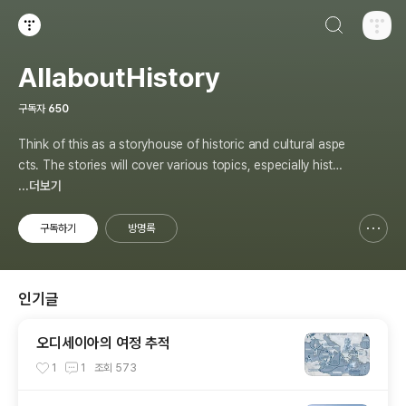
검색하기
티스토리
AllaboutHistory
구독자
650
Think of this as a storyhouse of historic and cultural aspe
cts. The stories will cover various topics, especially histor
y, sometimes in-depth, sometimes with a light touch. One
...더보기
constant approach will be to resist any common sense or
generalized viewpoint
구독하기
방명록
신고하기 레이어
열기
인기글
오디세이아의 여정 추적
1
1
조회
573