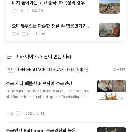
미쳐 돌아가는 고고 중국, 하북성의 경우
1
0
조회
481
오디세우스는 단순한 전설 속 영웅인가? 아
니면 실존 인물인가?
0
0
조회
312
미라 이야기/우연이 만든 미라
분류 전체보기
주요 글 목록
TEH HERITAGE TRIBUNE 대사기大事記
모두보기
공지
소금 캐다 매몰한 페르시아 소금인간
글 내용
In the winter of 1993, miners at the Chehrabad S
alt Mine in Iran stumbled upon a fascinating disc
overy—a well-preserved body with long hair, a
beard, and various artifacts. This ancient mumm
작성시간
3
1
2025. 3. 14.
y, later named the “Salt Man,” was found surrou
nded by items such as a leather boot, iron knive
s, woolen trousers, and a silver needle. 1993년
소금인간 Salt man, 소금광산의 불운