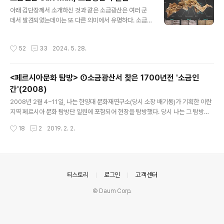
겨울, 이란의 체흐라바드 소금 광산Chehrabad Salt Min
글 내용
e 광부들이 우연히 매혹적인 발견을 했다. 긴 머리..
아래 김단장께서 소개하신 것과 같은 소금광산은 여러 군
데서 발견되었는데이는 또 다른 의미에서 유명하다. 소금
광산들은 유래가 오래되어 상고시대부터 이미 노동력이 투
입되어 암염을 채취하였는데, 불행히도 파고들어간 갱도가
작성시간
52
33
2024. 5. 28.
무너져 압사한 분들이 그대로 부패하지 않고 미라화해서후
세의 고고학적 발굴로 수습되는 경우가 있었다. 총 몇 구가
발견되었는지 정확한 숫자는 필자도 기억하기 어려운데 흔
<페르시아문화 탐방> ①소금광산서 찾은 1700년전 '소금인
히 이러한 분들을 Salt man이라 부른다. 소금이라는 것이
간'(2008)
보존제로서의 효과도 있어 썩지 않고 지금까지 내려온 것
글 내용
이라 하겠다. 사진으로 소개하는 분은 서기 200년 경 소금
2008년 2월 4~11일, 나는 한양대 문화재연구소(당시 소장 배기동)가 기획한 이란
광산의 갱도가 무너져 그대로 썩지 않고 미라가 된 분으로
지역 페르시아 문화 탐방단 일원에 포함되어 현장을 탐방했다. 당시 나는 그 탐방을
불행한 일이라 하겠다. *** related article *** ①소
4회에 걸친 시리즈 기사로 송고했거니와, 훌쩍 10년이 더 흐른 지금, 현지 사정 역시
작성시간
18
2
2019. 2. 2.
금광산서 찾은 1700년..
많이 달라졌겠지만, 나름 의미는 없지 않다 생각해 재방한다. 당시 지면 관계로 본문
과 관련한 도판을 제대로 첨부하지 못했거니와, 11년이 흐른 지금, 당시 촬영 사진들
을 보강한다. 다시 말해 이 기고문은 11년 만의 개정판인 셈이다. 2008.02.24 0
8:05:01 ①소금광산서 찾은 1700년전 '소금인간'소금광산서 찾은 1700년전 '소
금인간'이란 국립박물관 전시품 수백점 불과하나 인류문명 태동 증언 (테헤란=연
의안내
티스토리
로그인
고객센터
합뉴스) 김태식 ..
© Daum Corp.