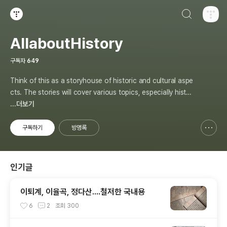
검색하기
티스토리
AllaboutHistory
구독자
649
Think of this as a storyhouse of historic and cultural aspe
cts. The stories will cover various topics, especially histor
y, sometimes in-depth, sometimes with a light touch. One
...더보기
constant approach will be to resist any common sense or
generalized viewpoint
구독하기
방명록
신고하기 레이어
열기
인기글
이퇴계, 이율곡, 정다산....철저한 국내용
6
2
조회
300