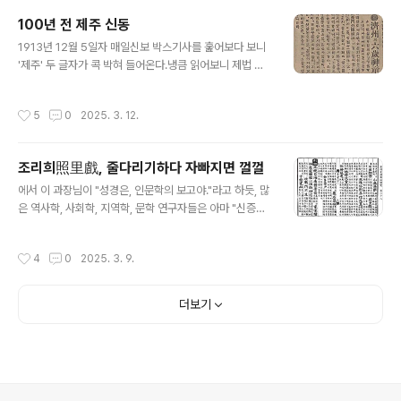
려는 노력을 했을까. 그는 분명 한 시대의 거인이었다.그는
100년 전 제주 신동
붓글씨를 많이 남겼다. 대개 45년 환국 후 경교장에서 각
글 내용
잡고, 또 전국 순방을 하며 즉석에서 쓴 것들인데 전해지는
1913년 12월 5일자 매일신보 박스기사를 훑어보다 보니
것만도 족히 몇백 점은 되지 싶다. 백범일지에 서명한 것까
'제주' 두 글자가 콕 박혀 들어온다.냉큼 읽어보니 제법 흥
지 합하면 헤아리기도 힘들 것이다. 그럼에도 그의 작품은
미로운 이야기이다. 여섯살바기 신동이 났다지 않은가.전
귀한 대접을 받는다. 인기가 있으니 가짜도 적잖이 나돌고
라남도 제주군 서문 밖 진성동에 사는 강석균 씨의 아들 강
작성시간
5
0
2025. 3. 12.
복사본, 영..
철수는 태어난지 30개월이 못 되어 글자를 3,000자 이상
이나 알고 고시와 당음(필자 주: 중국 한시)을 능히 기억하
더니 작년부터는 처음으로 붓을 잡는데 필법이 신기하여
조리희照里戲, 줄다리기하다 자빠지면 껄껄
서화를 무불통지하므로 주변 사람들이 신동이라 일컬어 글
글 내용
씨와 그림을 받아가는 자가 매일 구름 같이 모여들며, 지금
에서 이 과장님이 "성경은, 인문학의 보고야."라고 하듯, 많
나이 여섯 살 된 아이로 문필이 이와 같이 구비된 것은 처음
은 역사학, 사회학, 지역학, 문학 연구자들은 아마 "신증동
이라고 소문이 낭자하더라.진성동은 아마 제주 읍성 안 '무
국여지승람은 우리네 학문의 보고야."라고 하지 않을까.16
근성'일 텐데 "서문 밖"이라 하였으니, 아마 "서문 안"의 오
세기까지 조선의 지리정보와 풍속, 문화, 그 고을과 관련된
작성시간
4
0
2025. 3. 9.
식이지 싶다.그런데 ..
시문 등등이 집대성한 지리지이기 때문이다.그 이후로 업
데이트가 드문드문 되었다는 게 문제겠지만.어쨌건, 그 승
람 전라도 제주목 조에도 재미있는 내용이 한둘이 아니다.
더보기
그걸 읽다가 흥미로운 구절 하나를 옮겨본다.조리희照里
戲 매년 8월 15일이면 남녀가 함께 모여 노래하고 춤추며
왼편 오른편으로 나누어 큰 동아줄 두 끝을 잡아당겨 승부
를 결단하는데 동아줄이 만일 중간에 끊어져서 두 편이 땅
에 자빠지면 구경하는 사람들이 크게 웃는다. 이것을 조리