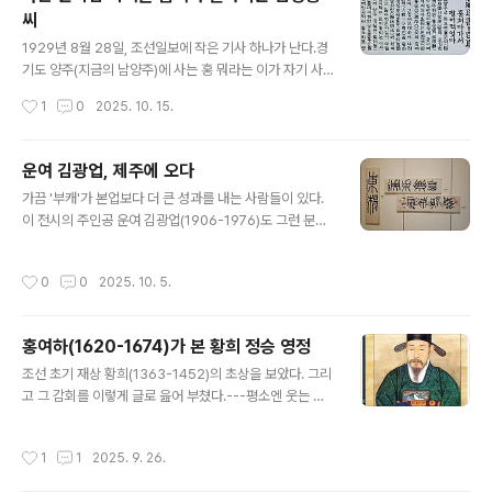
불교에 제법 심취한 인간이었다. 그는 '불교옹호회'란 단체
씨
를 만들어 회장 자리에 앉았는데, 회원이 되려면 5원을 내
글 내용
야 했다.법정가치로 금 한돈 값어치니 적잖은 금액인데, 3.
1929년 8월 28일, 조선일보에 작은 기사 하나가 난다.경
1운동으로 옥고를 치르는 이의 가족들이 이완용의 음덕이
기도 양주(지금의 남양주)에 사는 홍 뭐라는 이가 자기 사
라도 얻어 자식을 일찍 출옥케하고자 앞다투어 회비를 내
촌인 전직 판서 홍 아무개 집을 드나들며 '비장고서' 수백
작성시간
1
0
2025. 10. 15.
고 가입했단다. 그..
책을 훔쳐다 경성 한남서림(간송이 인수한 바로 그 서점)에
팔아먹다가 체포되었단다. 항렬자로 보아 남양홍씨 집안인
듯 한데, 그 집안의 비장고서라니 아마 선대에 벼슬한 분이
운여 김광업, 제주에 오다
많았던가 보다.하물며 본인이 판서까지 했다니 말이다.그
글 내용
가끔 '부캐'가 본업보다 더 큰 성과를 내는 사람들이 있다.
러면 귀한 책이 많을 법도 하다.그런데 다른 사람도 아니고
이 전시의 주인공 운여 김광업(1906-1976)도 그런 분이
사촌이 책 도적질을 할 줄이야.하기야, 훈민정음해례도 비
다. 누구나 부러워하는 직업인 안과의사였고 또 수양동우
슷하게 세상에 나왔다는 얘기가 있으니 있을 수 없는 일은
회 사건에 연루되어 옥고도 치른 지사였지만, 골동 수집에
아니겠다.
작성시간
0
0
2025. 10. 5.
안목이 탁월했고 또 서화에 빼어났다. 위창 오세창(1864-
1953) 문하를 드나들며 익힌 그의 학식과 서예, 전각 솜씨
는 누구도 아마추어라고 얕볼 수 없었다. 그는 미술대전 서
홍여하(1620-1674)가 본 황희 정승 영정
예 부문 심사위원도 여러 번 맡았고, 한국미술협회 부산지
글 내용
부장, 한국서예가협회 위원도 역임했다. 오로지 붓에만 매
조선 초기 재상 황희(1363-1452)의 초상을 보았다. 그리
진한 사람도 하기 어려운 일을, 이 의사선생님은 해냈다.그
고 그 감회를 이렇게 글로 읊어 부쳤다.---평소엔 웃는 얼
의 작품 수십 점이 제주에 왔다. 소암기념관에서 진행 중인
굴로 편안하였기에, 아이들 다투어 수염 잡아당기고 품에
(9.23.-12.7.)에 출품 중이다. 흔치 않은 기회이니 혹 제주
안겨 먹을 것 구하였으니 마치 제 아버지 어머니에게 장난
작성시간
1
1
2025. 9. 26.
오시거..
치듯 놀았다네.인끈 드리우고 홀을 단정히 하여 조정의 윗
자리에 서면, 백관들은 두려워 떨고 조정에서는 단정하게