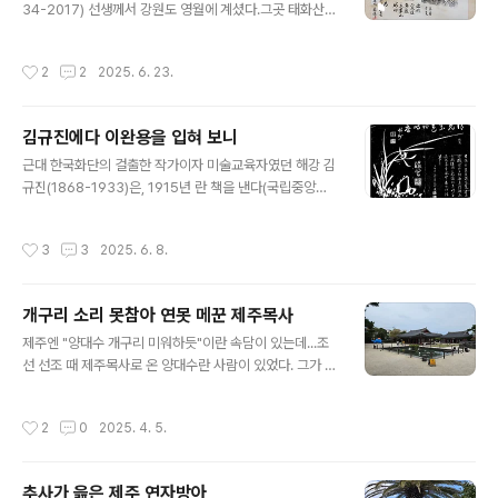
34-2017) 선생께서 강원도 영월에 계셨다.그곳 태화산이
레스덴민족학박물관이 소장한 제주 민속품이 근 100년만
라는 산에 삼국시대 산성이 있었는데, 답사 중이셨는지 발
에 고향을 찾았습니다.그래서 특별전 제목도 입니다.19세
굴 중이셨는지, 거기서 '벼슬 관'자 명문이 든 수키와 하나
기 말~20세기 초 아시아는 유럽과 미국 인류학자나 민속
작성시간
2
2
2025. 6. 23.
를 구하셨다.이걸 선생은 정성들여 탁본하고, 그 내력을 적
학자에겐 황금의 땅 그 자체였습니다. 그들의 눈과 손으로,
어 이듬해인 1982년, 이 아무개 선생(이름은 밝히지 않는
아시아 사람들의 전통적 생활문화유산이 바..
다)에게 선물한다. 한동안 액자로 되어 있었는데, 비를 맞았
김규진에다 이완용을 입혀 보니
는지 아래쪽이 습기를 잔뜩 먹었다.그러면서 액자에서도
글 내용
뜯겼고, 언제부턴지 이리저리 떠돌다가 어느 헌책방에 들
근대 한국화단의 걸출한 작가이자 미술교육자였던 해강 김
어왔다.그 주인이 인터넷에 사진을 올려두었는데, 사가는
규진(1868-1933)은, 1915년 란 책을 낸다(국립중앙도
사람이 없었다.그러다 내 눈에 띄었다.헐값에 사서 배송을
서관 소장). 사군자 중 난초와 대나무 그리는 법을 가르치기
받아보니 탁본도 나쁘지 않고, 글씨도 좋았으며, 의미도 있
위해 목판인쇄로 낸 책으로, 직접 난초와 대나무의 여러 버
작성시간
3
3
2025. 6. 8.
었다.그래서 표구를 맡겨 액..
전을 그림으로 그리고 당대 일류급의 명사들에게 화제를
받아 판각해 찍었다. 그 '명사' 대부분이 일제 침략자와 친
일파라는 게 문제지만, 그야 어쩔 수 없는 일이고...그런데
개구리 소리 못참아 연못 메꾼 제주목사
해강은 이를 음각으로 새겨 찍었다. 옛 탁본이나 법첩 느낌
글 내용
을 주려고 한 모양인데, 이렇다보니 실감은 솔직히 덜 난다.
제주엔 "양대수 개구리 미워하듯"이란 속담이 있는데...조
그래서 한번 원래 그림일 때 모습은 어땠을지, 하나를 골라
선 선조 때 제주목사로 온 양대수란 사람이 있었다. 그가 관
재현해보고자 했다. 대상은 천하의 매국노 일당 이완용(18
아에서 잠을 자는데 이 연못에 사는 개구리가 어지간히 울
58-1926)과 미야케란 어느 일본인의 화제가 든 '청란'이
어대서 잠을 설쳤단다. 그래서 깨자마자 내린 명이 "저 연
작성시간
2
0
2025. 4. 5.
다. 방법..
못을 당장 메워버려라!"였단다. 그 뒤로 위와 같은 속담이
생겼다. 정작 양 목사는 그로부터 얼마 안되어 낙마해 죽고
말지만, 속담으로 영원히 제주에 살게 되었다. 지금 이 연못
추사가 읊은 제주 연자방아