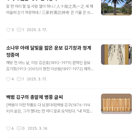
은 발굴조사로 위치를 확인해 복원한 것이다.*** editors
글 내용
note***저 개구리 울음은 안 당해본 사람은 그 참상을 알
말 한 마리 할 일 사람 열이 하니 / 人十能之馬一之 세 채
수가 없다.특히 모내기철 개구리 소리는 사람을 돌아버리
마을에 신기 자랑하네 / 三家村裏詑神奇 큰 기물 큰 쓰임
게 하는데 참다참다 야밤에 뛰쳐나가 논바닥으로 돌을 던
본래 이러한데 / 大機大用元如此 종풍 늙은 철퇴 도리어
진 기억이 있다.육조 남조 시대 어느 황제는 저 때문에 잠을
비웃네 / 還笑宗風老古錐 샘물 끈 물레방아 이에 대면 거
작성시간
3
1
2025. 3. 17.
자지 못해 ..
칠은 것 / 引泉爲碓亦麤材 조잘대는 방아노래 시샘 마소
/ 嘔哳舂歌莫見猜 흡사 선천 향해 지극한 상 찾는듯 / 似
向先天探至象 용마 하도河圖 지고 나오는양 하네 / 怳
소나무 아래 달빛을 밟은 운보 김기창과 청계
疑龍馬負圖來- 권10, 시, "마마馬磨" *** editor's n
정종여
ote *** 시를 더럽게 폼잡으며 썼다는 느낌을 준다. 더럽
글 내용
게 잘난 척 했다. 김정희 작품이 본래 저렇던가? 기억에 없
해방 전 어느 날, 이당 김은호(1892-1979) 문하인 운보
다.
김기창(1913-2001)이 청전 이상범(1897-1972) 제자
인 청계 정종여(1914-1984)와 자리를 함께했다. 스승은
작성시간
4
1
2025. 3. 17.
달랐지만 그래도 퍽 가깝게 지냈던 듯싶다.그 둘이 무슨 연
유로 같이 만난 것이다. 이 시절엔 글 좀 하고 그림 그린다
하는 이들이 모이면 합작으로 작품을 만들어서 좌장이나
백범 김구의 총알체 병풍 글씨
자리를 주선한 이에게 선사하는 것이 일종의 관례였다.그
글 내용
[백범이 이런 작품도 다 남겼더라]백범 김구(1876-194
들 앞에 종이가 놓이자, 청계가 먼저 소나무 두 그루를 심었
9)의 삶은, 그가 했다는 한 마디 말로 요약된다. "내 직업은
다. 거친 듯 유연한 나무 둥치가 멋스러운데, 아래 공간이
독립운동이요." 그의 삶에 물론 그늘이 없지 않았다. 하지만
비어 있다. 거기 운보가 신선과 동자를 세웠다. 누런 옷 노
그가 없었던들 과연 대한민국 임시정부가 수십 년을 버티
인은 저 멀리를 바라보는데, 청의동자는 화폭 바깥을 흘깃
작성시간
6
0
2025. 3. 14.
며 독립의 꿈을 놓지 않았을까. 또, 해방된 조국의 남과 북
쳐다본다.다 되었다 싶었는지 청계가 다시 붓을 잡았다. 그
이 갈라져나가던 순간에 누가 이를 피 흘리지 않고 붙여보
리고..