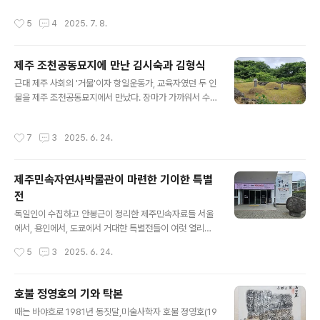
어느 정도였을까? 1924년 발표된 현진건의 을 보면 김첨
8선 이남의 경제를 교란할 목적으로 1,200만원어치 위조
작성시간
5
4
2025. 7. 8.
지가 '운수 ..
지폐를 만들었다는 미군정 측의 공식 발표가 있었지만, 공
산당 측은 고문으로 인한 허위자백 말고는 어떤 증거도 없
는 날조극이라고 맞섰다.훗날의 연구에 따르면 진실은 후
제주 조천공동묘지에 만난 김시숙과 김형식
자에 가까웠지만, 어쨌건 이 사건을 계기로 미군정은 공산
글 내용
당 계열 인사를 철저히 탄압하기 시작했다. 조선 땅에 불어
근대 제주 사회의 '거물'이자 항일운동가, 교육자였던 두 인
닥친 냉전의 시작이었다.그런데 그 사건의 발단이 된 '조선
물을 제주 조천공동묘지에서 만났다. 장마가 가까워서 수
정판사'가 어떤 곳인지 찾아보면 꽤 흥미로운 사실 하나를
풀이 우거지는 바람에 이리저리 긁히고 넘어져 자빠지기도
만나게 된다. 지금의 서울 중구 소공동 74번지(사라진 지
했지만, 간 보람은 있었다. "진정한 열부라면 충실한 반역
작성시간
7
3
2025. 6. 24.
번인데, 지금의 웨스틴조선호텔 남..
자 무리일 것"이란 여성 독립운동가의 묘비명을 읽어보는
경험을 아무데서나 할 수 있겠는가 말이다. 하지만 그 분,
김시숙의 산소는 너무나 초라하였다. 그 앞 소나무가 너무
제주민속자연사박물관이 마련한 기이한 특별
나 굵고 커서 더 그렇게 보였는지도.그 옆 김형식(김시숙에
전
겐 사촌동생)의 산소는 후손이 벌초를 다녀갔는지 제법 멀
글 내용
쑤룩하였다. 일본 유학을 다녀왔고 시문으로 이름났던 지
독일인이 수집하고 안봉근이 정리한 제주민속자료들 서울
식인인 그는 사실 큰 주목을 받지 못해, 그 동생 송산 김명
에서, 용인에서, 도쿄에서 거대한 특별전들이 여럿 열리고
식(1891-1943)이 기자와 주필을 지내며 항일적 활동을
있습니다. 거기 다녀온 분들 글도 적잖이 올라옵니다. 당연
작성시간
5
3
2025. 6. 24.
하는 등 워낙 잘 알려져 가..
히 가보고 싶은 마음은 굴뚝같지만, 이런저런 사정상 날을
잡지 않으면 육지 나들이는 쉽지 않습니다. 하지만 역으로
육지에서 제주로 오시기도 어렵죠. 특히나 이런 장마철에
호불 정영호의 기와 탁본
는요.앞으로도 썩 보기 드문 전시가 제주민속자연사박물관
글 내용
때는 바야흐로 1981년 동짓달,미술사학자 호불 정영호(19
에서 열리고 있어 다녀왔습니다. 독일 동남부 작센 지역 드