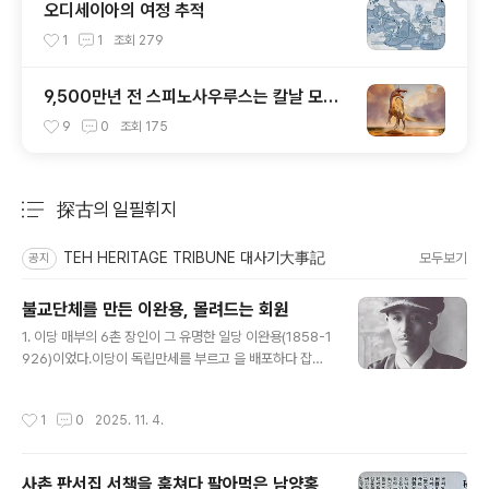
오디세이아의 여정 추적
1
1
조회
279
9,500만년 전 스피노사우루스는 칼날 모양
머리 볏이 있었다
9
0
조회
175
探古의 일필휘지
분류 전체보기
주요 글 목록
TEH HERITAGE TRIBUNE 대사기大事記
모두보기
공지
불교단체를 만든 이완용, 몰려드는 회원
글 내용
1. 이당 매부의 6촌 장인이 그 유명한 일당 이완용(1858-1
926)이었다.이당이 독립만세를 부르고 을 배포하다 잡혀
감옥에 가게 되자, 그 누님은 시6촌 계수, 그러니까 이완용
딸과 함께 틈나는 대로 옥인동 이완용 집을 찾아가 구명운
작성시간
1
0
2025. 11. 4.
동을 했단다. 그러나 저 역적 일당 대감은 때로 냉담하고 때
로 묵묵부답이었다고. 아니, 자기한테 글씨도 배운 청년이
빨간 줄 긋게 생겼다는데 참 너무하기도 하셔라.2. 일당은
사촌 판서집 서책을 훔쳐다 팔아먹은 남양홍