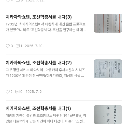
4
8
2025. 7. 22.
파 이하응(1820-189..
김창현(1923-1991)을 찾아 호를 하나 지어달라 한 모양
이다. 서예가이자 한문학자였던 백아는 고심 끝에 《주역》
에서 그럴 듯한 구절을 찾아 호를 짓는다. 그리고 이를 직접
치카자와쇼텐, 조선학총서를 내다(3)
써서 닥터 한에게 주었다.경원經園.《주역》의 '둔'괘에 이
글 내용
1932년, 치카자와쇼텐에서 야심차게 내건 출판 프로젝트
르기를, 군자는 경륜經綸으로써 널리 세상을 구한다 했다.
가 있었으니 바로 '조선학총서'다. 조선을 연구하는 데에 필
한국남 박사는 국수國手이다. 날마다 나에게 별자(호)를
요한 고문헌을 연활자본으로 인쇄 발간하는 것이었는데,
구하였다. 대개 세상을 다스리는 것과 사람을 오래 살게 하
기실 비슷한 총서류 발간은 1910년대부터 한일 양쪽에서
는 것엔 진실로 두 가지 이치가 있을 수 없다. 그런 까닭에
작성시간
3
1
2025. 7. 10.
적잖이 있었다. 이는 존경하는 노경희 선생님이 깊이 연구
이에 (《주역》의 이 말을) 취하여 호로 삼아 경원이라 부르
하신 바 있어 여기선 생략하지만, 치카자와쇼텐도 차별화
고, 드디어 ..
를 위해 믿는 구석이 없지 않았다. 그건 바로 경성제대 사학
치카자와쇼텐, 조선학총서를 내다(2)
과 교수인 이마니시 류 금서룡今西龍(1875-1932)의 대
글 내용
상 선정과 직접 교정이었다. 사실상 '조선학총서' 자체가 이
그 유명한 세키노 타다시의 , 아유카이 후사노신의 시리즈
마니시의 기획이었던 것 같은데, 그에 관해선 후술하기로
가 1930년대 경성 장곡천정(하세가와쵸, 지금의 서울 소
하고..어쨌건 1932년 조선학총서 제1권이 세상에 나온다.
공동) 74번지에 있던 근택서점, 곧 치카자와쇼텐에서 나왔
제1권의 영광을 안은 건 서긍(1091-1153)의 《선화봉사고
다. 그 광고지를 보면 이 책들은 그냥 나온 것도 아니고 7
작성시간
2
0
2025. 7. 9.
려도경》이었다. 그 중..
원, 1원 80전~6원 50전(우송료 별도)이란 거액을 붙인 호
화판으로 나왔다. 일제 때는 금본위제도라 해서 화폐가치
가 금을 기준으로 매겨졌다. 거칠게 말하면 이 시절 돈은 은
치카자와쇼텐, 조선학총서를 내다(1)
행에서 금과 바꿀 수 있는 증서였다고나 할까. 그 법정가치
글 내용
는 금 1돈에 5원이었다. 지금 금값으로 치면 1원이 대강 10
해방의 기쁨이 불안과 초조함으로 바뀌던 1946년 5월, 장
만원 정도인 셈. 세키노의 는 70만원+a짜리였다.하지만
안을 떠들썩하게 만든 사건이 하나 터졌다. 이른바 '조선정
그때, 1920~30년대 기준에서 7원의 실질가치는 도대체
판사 위폐제조사건'. 조선공산당에서 당 예산을 조달하고 3