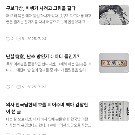
그를 위해 엄숙히 하는 모습이 마치 예법을 지닌 집안의 자
구보다상, 비행기 사려고 그림을 팔다
제들이 아버지나 형을 두려워하고 공경하듯 했네. 비유컨
글 내용
대 신룡神龍이 깊은 못 진흙탕에 서려 있어, 물고기 자라
꽤 오래 묵은 매화 등걸 하나가 있다. 솟구쳐오르다 퉁 하고
도마뱀이 친하게 지내는 듯하면서 업신여기다가, 어느덧
굽은 줄기는 잔가지를 다시 허공으로 솟게 만들었다.그 잔
홀연 변화하면, 풍우와 벼락이 쳐 산골짜기를 휘감고 황하
가지에 흰 꽃이 가득 피었다. 때는 겨울에서 막 넘어온 봄이
와 바다를 쓸어버려도, 신룡의 기량을 헤아릴 수 없는 것 같
런가, 그 봄이 알알이 저 매화꽃잎 하나하나에 들어찼다.오
작성시간
4
8
2025. 7. 24.
았네. 이는 그가 당시에는 혁혁..
래 말았다 폈다 한 족자는 자연스레 꺾이는 현상이 생기곤
한다. 그 현상이 화폭 위에 선을 긋는다. 그 선은 그냥 선이
아니다. 어느새 그것은 잔잔히 피어오르는 윤슬이 되어 화
난실蘭室, 난초 방인가 레이디 룸인가?
폭 안을 고요한 연못으로 만들어내고, 하늘을 가로지르는
글 내용
구름이 되어 연못 위에 푸른 봄 하늘빛을 우려낸다. 그래서
독자 여러분을 존경하긴 합니다만, 그래서 하는 告白은 아
인지, 화제도 그 모습 그대로이다.눈 같은 매화가 봄 연못을
니고....예전에 한 일의 결과물 중 하나가 틀렸음을 알려야
가득 채웠네.일류라고 할 수는 없을지라도, 제법 서정을 갖
할 것 같아서 말입니다.2021년도에 제가 국립중앙박물관
추고 먹의 농담을 운용한 이 작가는 구보다 료헤이(1872-
에서 '현판' 조사를 한 적이 있지요. 어떻게 된 게 고고역사
작성시간
3
6
2025. 7. 23.
1940?)라는..
부에 4년 있는 동안 고려 묘지명, 현판 같은 중량급 유물 조
사를 도맡았습니다.제가 떠난 뒤에 탁본(종이) 조사를 하더
군요. 그건 그렇다치고, 그래도 일은 일이니 열심히 조사하
의사 한국남한테 호를 지어주며 백아 김창현
고 사진을 찍고(김광섭 작가님 감사합니다) 번역을 요청하
이 쓴 글
고(송혁기 선생님 이하 여러 선생님들 감사합니다) 검수하
글 내용
고 기간 안에 보고서를 만드는 데까지 성공했습니다. 그때
나는 잘 모르지만, 내 아버지 연배 분들한테 '한국남'이란
제가 유달리 마음이 가던 현판이 하나 있었습니다. 조선 근
의사는 꽤 유명했다고 한다. TV에 나와서 입담으로 사람들
대의 정치가이자 서화가로 일세를 풍미했던 흥선대원군 석
을 웃기고 의학 상식도 많이 알려주었다나. 그런 그가 백아
작성시간