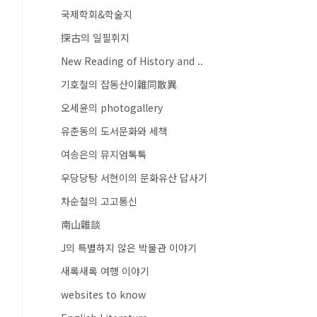
국제학회&학술지
探古의 일필휘지
New Reading of History and ..
기호철의 잡동산이雜同散異
오세윤의 photogallery
유춘동의 도서문화와 세책
여송은의 뮤지엄톡톡
우당당탕 서현이의 문화유산 답사기
차순철의 고고통신
南山雜談
J의 특별하지 않은 박물관 이야기
새록새록 여행 이야기
websites to know