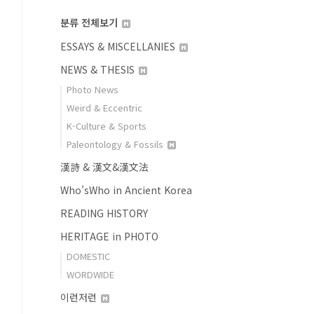
분류 전체보기
ESSAYS & MISCELLANIES
NEWS & THESIS
Photo News
Weird & Eccentric
K-Culture & Sports
Paleontology & Fossils
漢詩 & 漢文&漢文法
Who'sWho in Ancient Korea
READING HISTORY
HERITAGE in PHOTO
DOMESTIC
WORDWIDE
이런저런