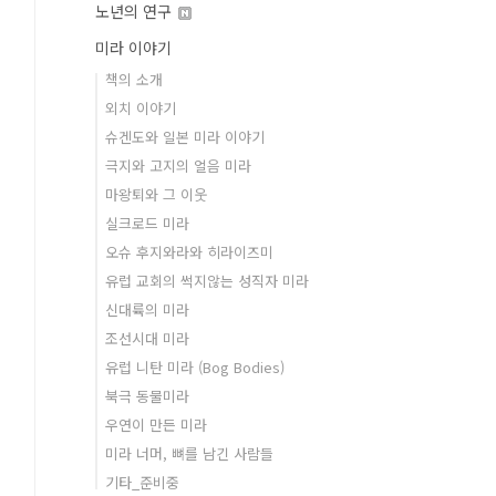
노년의 연구
미라 이야기
책의 소개
외치 이야기
슈겐도와 일본 미라 이야기
극지와 고지의 얼음 미라
마왕퇴와 그 이웃
실크로드 미라
오슈 후지와라와 히라이즈미
유럽 교회의 썩지않는 성직자 미라
신대륙의 미라
조선시대 미라
유럽 니탄 미라 (Bog Bodies)
북극 동물미라
우연이 만든 미라
미라 너머, 뼈를 남긴 사람들
기타_준비중