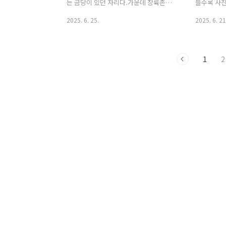
뱀 서식을 부른다.물론 배얌은 생각보다
합이었으니
는 금당이 있던 자리다.가운데 장륙존상
들수록 사진
저런 수풀을 좋아하지는 않는다.변온하는
주인은 국민
을 중심으로 그 좌우에 새끼 보살들이 포
그 점에서 
2025. 6. 25.
2025. 6. 21
파충류라 그늘을 싫어..
진했을 것이다. 무성한 잡초 아마 조만간
수록 그의 
베어내지 않을까 싶다만 폐허가 잡초를
르는 나 역
건너뛸 수는 없다.극에 이르면 내리막길
만 보면 사
1
2
이라는 노자의 갈파는 언제나 옳다.다만
다.작가 의
그 극성이 언제인지 모른다는 게 함정이
리 소비하는
다.하지만 계절 혹은 시간은 달라 저 극성
허무를 맛
이 지면 무엇이 온다는 걸 우리는 안다.포
가라 부르
토바이오가 여전히 심란한지 심란한 황룡
사들을 투척한다.