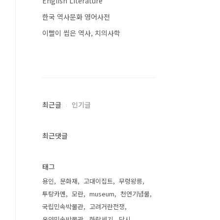
English Literature
한국 역사문화 영어사전
이빨이 씹은 역사, 치의사학
최근글
인기글
최근댓글
태그
용인
문화재
고대이집트
무령왕릉
투탕카멘
모란
museum
천연기념물
국립민속박물관
고려거란전쟁
온양민속박물관
화랑세기
당시