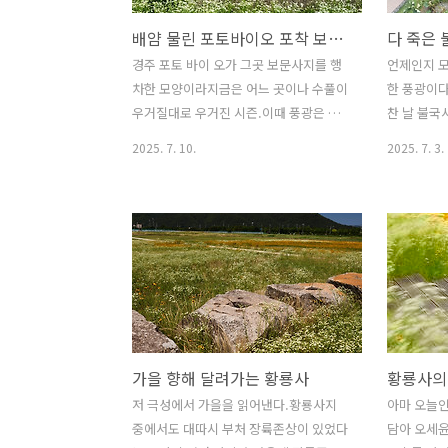
배얌 물린 포토바이오 포착 보문사지 여름 한 컷
다 죽은
경주 포토 바이 오가 그곳 보문사지를 행
언제인지 
차한 모양이라지금은 어느 곳이나 수풀이
한 풍광이다
우거질대로 우거진 시즌.이때 풍광은 찜
찬 날 불국
통 더위랑은 상관없이 장관을 연출하곤
국사가 밖으
2025. 7. 10.
2025. 7. 3.
하는데특히 들꽃과 어우러진 뭉게 구름
다.왜 쏟아
하늘이 받침할 때는 더욱 그러해서적어도
터지기 때문
스크린에선 더위를 잊게 하니 이를 우리
있었다.불과
는 사진의 사기라 한다.저 보문리사지는
그 불국사
터만 덩그러하지만 한때 대단한 위용을
민족의 성전
자랑한 신라시대 거찰이 있던 곳임은 저
은 그것을
런 만만찮은 석조물들이 우뚝하니 증언하
한 낭만닥터
거니와화푹이 품은 이 석조라 저런 석조
그 낭만닥터
는 지금 한국 절간이라면 모름지기 구비
다.1960
가을 향해 달려가는 황룡사
황룡사의
하니 목을 축이는 구실도 하고 혹 모를 일
추증되는데
이라 달빛 환한 여름밤엔 스님이 발가벗
재라는 닥터
저 극성에서 가을을 읽어낸다.황룡사지
아마 오늘
고 등목했는지도 모를 일이다.저 잡풀은
불국사를 살
중에서도 대따시 부처 장륙존상이 있었다
담아 오세윤