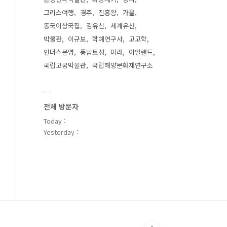
그리스여행
경주
진흥왕
가을
동국이상국집
김유신
세계유산
박물관
이규보
학예연구사
고고학
인더스문명
풍납토성
미라
아일랜드
국립고궁박물관
국립해양문화재연구소
전체 방문자
Today :
Yesterday :