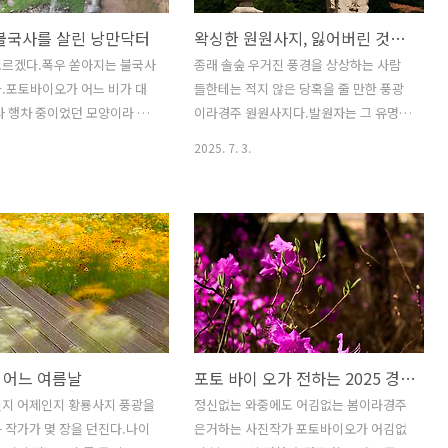
 불국사를 살린 낭만닥터
왁싱한 원원사지, 잃어버린 것과 얻은 것
모르겠다.폭우 쏟아지는 불국사
종래 솔숲 우거진 풍경을 상상하는 사람
.포토바이오가 어느 비가 대
들한테는 적지 않은 당혹을 줄 만한 풍광
사 행차 중이었던 모양이라 불
이라경주 원원사지다.발원자는 그 유명한
로 연신 퍼내는 장면을 담았
김유신.그가 일통삼한을 이룩하고서 넘쳐
2025. 7. 3.
내야 하는가?비우지 않음 내가
나는 돈을 주체하지 못하고 덧붙여 생각
이다.저 비움을 상실한 때가
해보니 그 과정에서 너무 많은 희생이 있
 백년 전불국사는 폐허였다.
었으니 늘그막에 위안도 삼고 또 먼저 떠
가 기적처럼 살아났다.지금은
난 사람들 명복을 빌고자 김술종을 비롯
으로 추앙되기도 하나 다 죽
한 몇 사람과 합심해 창건한 사찰이 원원
 인공호흡하고 벌떡 일어나게
사다.지금은 터만 남았으니 동서석탑 두
 김사부가 백년 전에 있었다.
기가 한때는 우람했던 시절을 희미하게
는 당시엔 이름이 없었
증언한다.그 앞에는 저 이름을 관칭한 개
년대 들어서서야 비로소 이름이
인 사찰이 있다.그 주변으로는 온통 고목
 어느 여름날
포토 바이 오가 전하는 2025 경주의 봄
 문화재라는 닥터였다.이 문화
노거수 소나무가 우거져 장관이었더랬다.
가 불국사를 살렸다.다 죽은
하지만 솔잎혹파리가 모든 것을 바꾸어
인지 어제인지 황룡사지 풍광을
정신없는 와중에도 어김없는 봄이라경주
린 이는 무수한 낭만닥터 총
버렸다.무성함을 잃어버린 원원사가 솔잎
 작가가 몇 장을 던진다.나이
은거하는 사진작가 포토바이오가 어김없