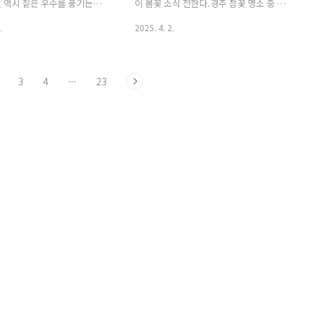
 국민이었다.살아남은 불국사.
혹파리 힘 빌려 왁싱을 했다.혹자는 사라
 역시 짙은 우수를 풍기는데
이 봄꽃 소식 전한다.경주 참꽃 명소 중 하
이다.
진 무성함이 아쉽겠지만 그렇다고 원원사
오작 역시 한 치 예외가 없다.갈
나가 경덕왕릉이라 그것을 포착한 한 장
.
2025. 4. 2.
더러 너는 언제까지..
사진도 슬퍼진다.또 그 뒤를 따
면이며역시 경주 사꾸라하면 김유신 묘라
시 예외는 아니어서 저런 장면
그 은은한 자태 만발을 뽐낸다.창림사진
는 게 왜 이리 허망한지 모르겠
한 켠엔 목련이 피었다.봄은 봄이다.열두
3
4
···
23
도는 그렇지 아니한데 내가 그
달 가장 잔인하다 해도 감미롭기 4월 같은
지도 모르겠다.끝간 데 모를
때 있던가?
보려거든 나는 언제나 절터를
짖는다.가라 황룡사로