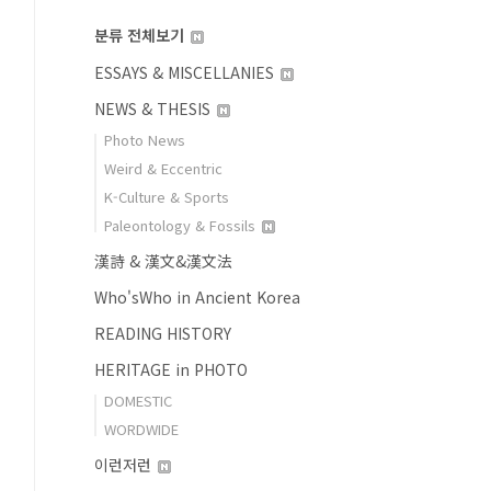
분류 전체보기
ESSAYS & MISCELLANIES
NEWS & THESIS
Photo News
Weird & Eccentric
K-Culture & Sports
Paleontology & Fossils
漢詩 & 漢文&漢文法
Who'sWho in Ancient Korea
READING HISTORY
HERITAGE in PHOTO
DOMESTIC
WORDWIDE
이런저런