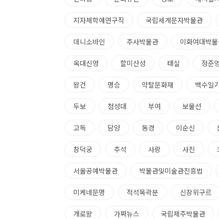
지자체학예연구직
국립세계문자박물관
데니소바인
추사박물관
이화여대박물
옥대신영
할미산성
태실
정준
왕건
명승
약탈문화재
백수일
두보
첨성대
부여
보물선
고독
담양
동경
이순신
창덕궁
추석
사랑
사진
서울공예박물관
박물관및미술관진흥법
미케네문명
적석목곽분
신장위구르
개로왕
가짜뉴스
국립제주박물관