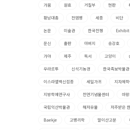
가뭄
원효
거칠부
현판
황남대총
전염병
세종
비단
논문
미술관
한국전쟁
Exhibit
문신
출판
아버지
송강호
가야
제주
독서
고양이
우라르투
신석기농경
한국족보박물관
이스라엘백신접종
세밀가귀
지자체학
지방학예연구사
천연기념물센터
마왕
국립익산박물관
해저유물
저주받은 
Baekje
고병리학
말이산고분