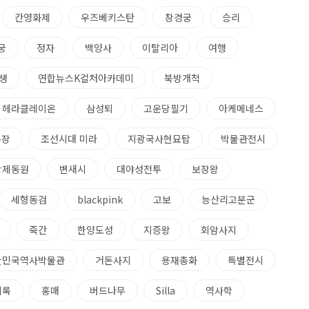
칸영화제
우즈베키스탄
창경궁
승리
궁
정자
백양사
이탈리아
여행
생
연합뉴스K컬처아카데미
북방개척
헤라클레이온
삼성퇴
고운당필기
아케메네스
돈장
조선시대 미라
지광국사현묘탑
박물관전시
강제동원
변새시
대야성전투
보장왕
세형동검
blackpink
고보
능산리고분군
죽간
한양도성
지증왕
회암사지
한민국역사박물관
거돈사지
용재총화
특별전시
비록
홍매
버드나무
Silla
역사학