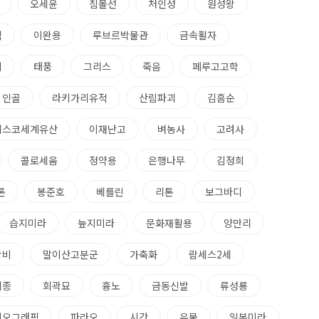
오세윤
침몰선
처인성
원성왕
석
이완용
루브르박물관
금속활자
의
태풍
그리스
죽음
페루고고학
인골
라키가리유적
산림파괴
김흠순
네스코세계유산
이재난고
벼농사
고려사
콜로세움
정약용
은행나무
김정희
론
봉준호
베를린
리톤
보그바디
습지미라
늪지미라
문화재활용
양만리
왕비
말이산고분군
가축화
람세스2세
기종
회곽묘
흉노
금동신발
류성룡
지오그래픽
파라오
시간
유물
일본미라