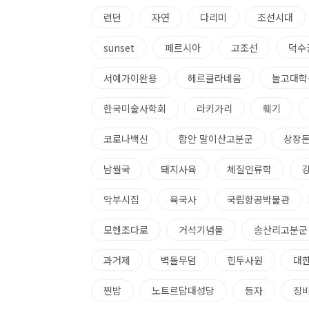
런던
자연
다리미
조선시대
sunset
페르시아
고조선
덕수
서예가이완용
헤르클라네움
놀고대학
한국미술사학회
라키가리
훼기
코로나백신
함안 말이산고분군
상장
남월국
돼지사육
체질인류학
악부시집
육국사
국립항공박물관
모헨조다로
거석기념물
송산리고분군
과거제
벽돌무덤
힌두사원
대
찐밥
노트르담대성당
등자
징