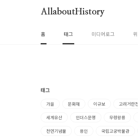
본문 바로가기
AllaboutHistory
홈
태그
미디어로그
위
태그
가을
문화재
이규보
고려거란
세계유산
인더스문명
무령왕릉
천연기념물
용인
국립고궁박물관