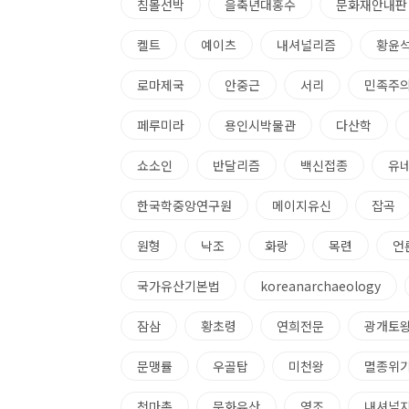
침몰선박
을축년대홍수
문화재안내판
켈트
예이츠
내셔널리즘
황윤
로마제국
안중근
서리
민족주
페루미라
용인시박물관
다산학
쇼소인
반달리즘
백신접종
유
한국학중앙연구원
메이지유신
잡곡
원형
낙조
화랑
목련
언
국가유산기본법
koreanarchaeology
잠삼
황초령
연희전문
광개토
문맹률
우골탑
미천왕
멸종위
천마총
문화유산
영조
내셔널