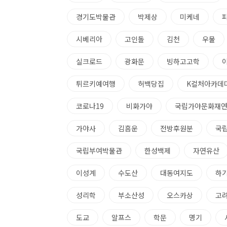
경기도박물관
박제상
미케네
시베리아
고인돌
김천
우물
실크로드
광화문
빙하고고학
튀르키예여행
허백당집
K컬처아카데
코로나19
비화가야
국립가야문화재
가야사
김흠운
전방후원분
국
국립부여박물관
한성백제
자연유산
이성계
수도산
대동여지도
하
성리학
부소산성
오스카상
고
도교
알프스
학문
명기