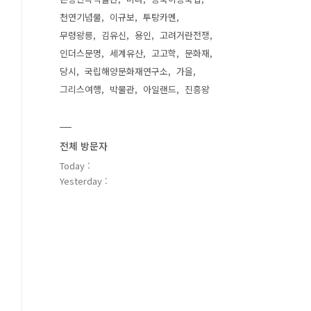
천연기념물
이규보
투탕카멘
무령왕릉
김유신
용인
고려거란전쟁
인더스문명
세계유산
고고학
문화재
당시
국립해양문화재연구소
가을
그리스여행
박물관
아일랜드
진흥왕
전체 방문자
Today :
Yesterday :