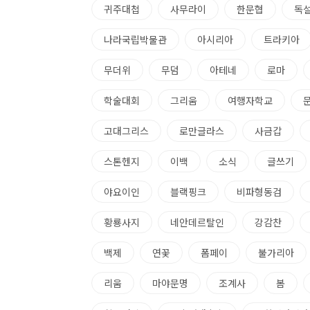
귀주대첩
사무라이
한문협
독
나라국립박물관
아시리아
트라키아
무더위
무덤
아테네
로마
학술대회
그리움
여행자학교
고대그리스
로만글라스
사금갑
스톤헨지
이백
소식
글쓰기
야요이인
블랙핑크
비파형동검
황룡사지
네안데르탈인
강감찬
백제
연꽃
폼페이
불가리아
리움
마야문명
조계사
봄