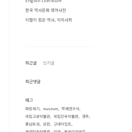
English Literature
한국 역사문화 영어사전
이빨이 씹은 역사, 치의사학
최근글
인기글
최근댓글
태그
화랑세기
museum
학예연구사
국립고궁박물관
국립민속박물관
경주
풍납토성
모란
고대이집트
온양민속박물관
미라
동국이상국집