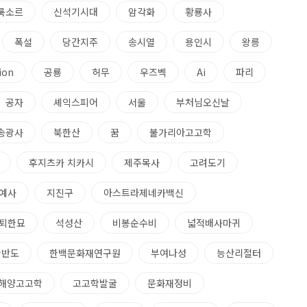
룩소르
신석기시대
암각화
황룡사
폭설
당간지주
송시열
용인시
왕릉
ion
공룡
허무
우즈벡
Ai
파리
공자
셰익스피어
서울
부처님오신날
송광사
북한산
꿈
불가리아고고학
후지츠카 치카시
제주목사
고려도기
예사
지진구
아스트라제네카백신
퇴한묘
석성산
비봉순수비
넓적배사마귀
한반도
한백문화재연구원
부여나성
능산리절터
해양고고학
고고학발굴
문화재정비