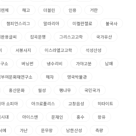
피렌체
해고
더블린
인용
거란
챔피언스리그
말라리아
미켈란젤로
불국사
이완용글씨
잡곡문명
그리스고고학
국가유산
미
서봉사지
이스라엘고고학
석성산성
연구소
버닝썬
냉수리비
가야고분
납매
립부여문화재연구소
해자
영국박물관
홍산문화
월성
팽나무
국민국가
기아 소피아
아크로폴리스
고창읍성
히타이트
려시대
아이스맨
문재인
홍수
왕유
서예
가난
문무왕
남한산성
측량