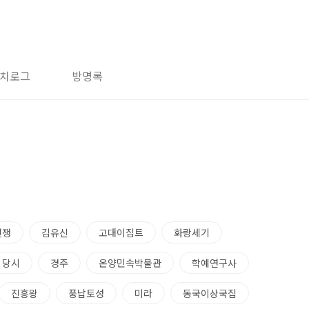
치로그
방명록
전쟁
김유신
고대이집트
화랑세기
당시
경주
온양민속박물관
학예연구사
진흥왕
풍납토성
미라
동국이상국집