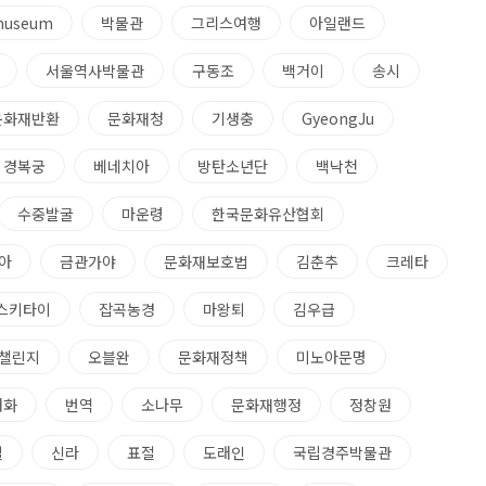
useum
박물관
그리스여행
아일랜드
서울역사박물관
구동조
백거이
송시
문화재반환
문화재청
기생충
GyeongJu
경복궁
베네치아
방탄소년단
백낙천
수중발굴
마운령
한국문화유산협회
아
금관가야
문화재보호법
김춘추
크레타
스키타이
잡곡농경
마왕퇴
김우급
챌린지
오블완
문화재정책
미노아문명
매화
번역
소나무
문화재행정
정창원
별
신라
표절
도래인
국립경주박물관