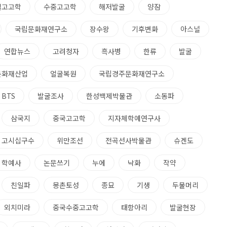
설고고학
수중고고학
해저발굴
양잠
국립문화재연구소
장수왕
기후변화
아스널
연합뉴스
고려청자
흑사병
한류
발굴
문화재산업
얼굴복원
국립경주문화재연구소
BTS
발굴조사
한성백제박물관
소동파
삼국지
중국고고학
지자체학예연구사
고시십구수
위만조선
전곡선사박물관
슈겐도
학예사
논문쓰기
누에
낙화
작약
친일파
몽촌토성
종묘
기생
두물머리
외치미라
중국수중고고학
태항아리
발굴현장