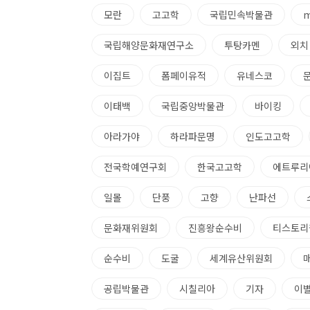
모란
고고학
국립민속박물관
m
국립해양문화재연구소
투탕카멘
외치
이집트
폼페이유적
유네스코
이태백
국립중앙박물관
바이킹
아라가야
하라파문명
인도고고학
전국학예연구회
한국고고학
에트루리
일몰
단풍
고향
난파선
문화재위원회
진흥왕순수비
티스토리
순수비
도굴
세계유산위원회
공립박물관
시칠리아
기자
이