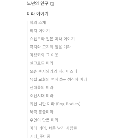
노년의 연구
미라 이야기
책의 소개
외치 이야기
슈겐도와 일본 미라 이야기
극지와 고지의 얼음 미라
마왕퇴와 그 이웃
실크로드 미라
오슈 후지와라와 히라이즈미
유럽 교회의 썩지않는 성직자 미라
신대륙의 미라
조선시대 미라
유럽 니탄 미라 (Bog Bodies)
북극 동물미라
우연이 만든 미라
미라 너머, 뼈를 남긴 사람들
기타_준비중