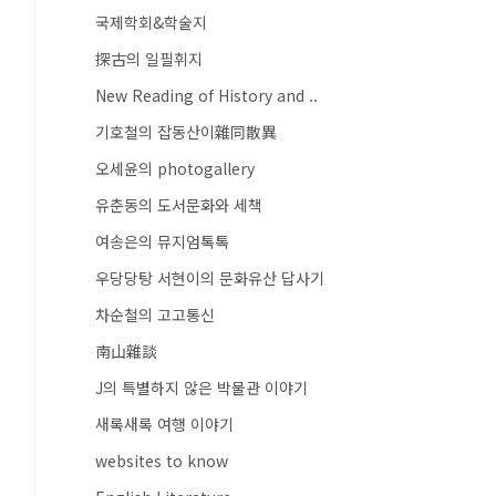
국제학회&학술지
探古의 일필휘지
New Reading of History and ..
기호철의 잡동산이雜同散異
오세윤의 photogallery
유춘동의 도서문화와 세책
여송은의 뮤지엄톡톡
우당당탕 서현이의 문화유산 답사기
차순철의 고고통신
南山雜談
J의 특별하지 않은 박물관 이야기
새록새록 여행 이야기
websites to know