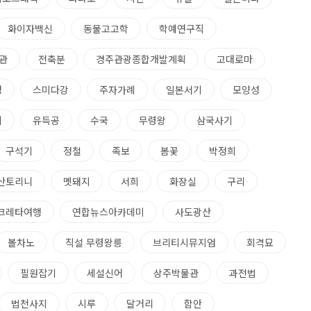
화이자백신
동물고고학
학예연구직
관
전축분
경주관광종합개발계획
고대로마
영
스미다강
주자가례
일본서기
모양성
기
유득공
수국
무령왕
삼국사기
구석기
정철
족보
봄꽃
박정희
산토리니
멧돼지
서희
화장실
구리
크레타여행
연합뉴스아카데미
사도광산
볼차노
직설 무령왕릉
브리티시뮤지엄
회격묘
필원잡기
세설신어
상주박물관
과전법
법천사지
시루
달거리
함안