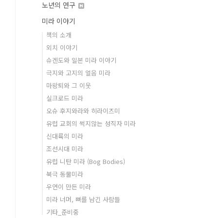
노년의 연구
미라 이야기
책의 소개
외치 이야기
슈겐도와 일본 미라 이야기
극지와 고지의 얼음 미라
마왕퇴와 그 이웃
실크로드 미라
오슈 후지와라와 히라이즈미
유럽 교회의 썩지않는 성직자 미라
신대륙의 미라
조선시대 미라
유럽 니탄 미라 (Bog Bodies)
북극 동물미라
우연이 만든 미라
미라 너머, 뼈를 남긴 사람들
기타_준비중