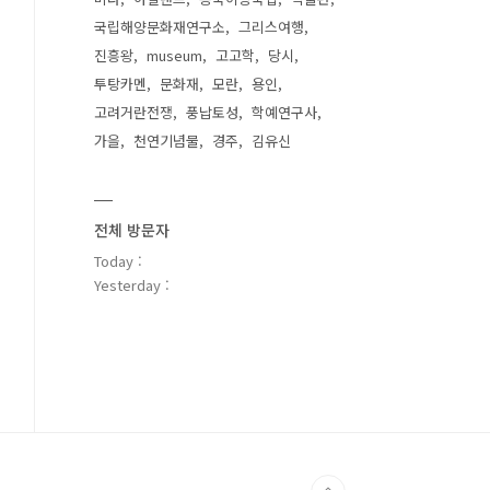
국립해양문화재연구소
그리스여행
진흥왕
museum
고고학
당시
투탕카멘
문화재
모란
용인
고려거란전쟁
풍납토성
학예연구사
가을
천연기념물
경주
김유신
전체 방문자
Today :
Yesterday :