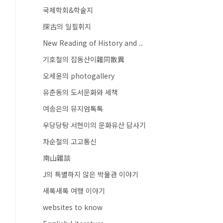
국제학회&학술지
探古의 일필휘지
New Reading of History and ..
기호철의 잡동산이雜同散異
오세윤의 photogallery
유춘동의 도서문화와 세책
여송은의 뮤지엄톡톡
우당당탕 서현이의 문화유산 답사기
차순철의 고고통신
南山雜談
J의 특별하지 않은 박물관 이야기
새록새록 여행 이야기
websites to know