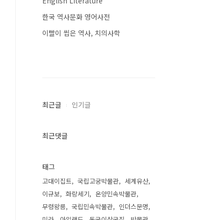
English Literature
한국 역사문화 영어사전
이빨이 씹은 역사, 치의사학
최근글
인기글
최근댓글
태그
고대이집트
국립고궁박물관
세계유산
이규보
화랑세기
온양민속박물관
무령왕릉
국립민속박물관
인더스문명
미라
아일랜드
동국이상국집
박물관