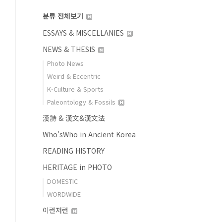
분류 전체보기
ESSAYS & MISCELLANIES
NEWS & THESIS
Photo News
Weird & Eccentric
K-Culture & Sports
Paleontology & Fossils
漢詩 & 漢文&漢文法
Who'sWho in Ancient Korea
READING HISTORY
HERITAGE in PHOTO
DOMESTIC
WORDWIDE
이런저런