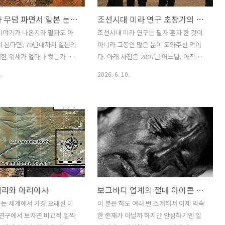
자기 나라 무덤 파면서 일본 눈치를 봤던 중국
조선시대 미라 연구 초창기의 작업 (2007년)
이야기가 나온지라 필자도 아
조선시대 미라 연구는 필자 혼자 한 것이
써 본다면, 70년대까지 일본의
아니라 그동안 많은 분이 도와주신 덕이
한 위세가 얼마나 컸는가 하
다. 아래 사진은 2007년 어느날, 아직까
 발굴 당시 중국은 처음 발굴이
지 조선시대 미라가 도대체 무엇인지 갈
.
2026. 6. 10.
 때부터 보고서가 나올 때까지
피를 못잡던 시절, 해외 전문 연구자와 함
 반응을 엄청나게 의식했다.
께 현장에서 의견을 나누던 사진이다. 이
에는 주은래와 곽말약, 특히
당시 박준범 원장께서 현장에서 크게 도
의대를 나온 곽말약의 의견이
와주셨다. 기록 삼아 사진을 남겨 둔다.
 것으로 알려져 있는데, 당시
는 것과 담쌓고 마오의 주장
 홍위병 시대 사회 분위기와
은 일본 유학파라 마왕퇴 발
당시 일본의 반응에 신경믈 많
미라와 아리아사
보그바디 업계의 절대 아이콘 톨룬드 맨Tollund Man
기가 역력하다. 그 자신 젊은 시
 학교를 다녔으니 당연한 일
는 세계에서 가장 오래된 미
이 분은 하도 여러 번 소개해서 이제 익숙
 이 때문에 마왕퇴 발굴 후 그
 연구에서 보자면 비교적 일찍
한 존재가 아닐까 하지만 안심하기엔 일