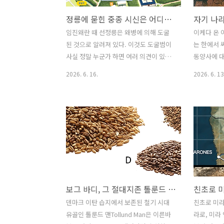
정릉에 묻힌 중종 시신은 어디로 갔나
임진왜란 때 선정릉은 왜병에 의해 도굴
이케다 온 
된 것으로 알려져 있다. 이것도 도굴범이
는 한에서 
사실 정말 누군가 하면 여러 의견이 있을
동양사에 대
텐데, 임란 이후 도굴 한 놈을 잡아보내라
면, 마왕퇴
2026. 6. 16.
2026. 6. 13
는 조선 정부의 전언에 대마도민 범죄자
시작되었을
아무나를 잡아 보냈는데 대략 이들이 범
줄곧 일본의
인 아니라는 것을 알면서도 처형하고 사
마왕퇴 발굴
안을 종결시켰지만, 왕조실록인가에 보
일본에서 
면, 당시 이 릉을 도굴하는데 참여한 조선
많이 반영된
인을 처형한 이야기가 나오니, 도굴범을
세상 돌아가
사주한 놈들이 왜병이었는지는 차치하고
에 매진하던
라도, 도굴 자체에 일부 조선인이 가담했
달리 곽말약
던 것은 틀림없어 보인다. 각설하고-. 선
굴과 조사 
보그 바디, 그 절대지존 톨룬드 맨Tollund Man의 마지막 식사
친초로 
릉에 묻힌 두 분 왕과 왕비의 시신은 도굴
이 쓴 분위
범들에 의해 소각되어 재만 남아 있었다
절 일본에서
덴마크 이탄 습지에서 보존된 철기 시대
친초로 미라
는데, 정작 정릉에 묻힌 중종 임금 무덤에
일 것이다.
유골인 톨룬드 맨Tollund Man은 이른바
라로, 미라