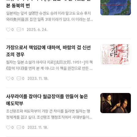
라는 이미지가 강하지만 우리나라와 비교하면 평균 기온이
본 동북의 번
그다지 낮은 지역은 아니다. 산간 지역을 제외하면 연평균
글 내용
기온이 한반도 남부 지역 정도는 되는 곳이다. 하지만 역사
일본에는 앞서 설명한 슈겐도 승려 미라 말고도 오슈 후지
적으로 볼 때 한반도에서 넘어온 도작이 동진하다가 일본
와라奧州藤原 집안 일족 3대 미라가 있다. 이 미라는 성
열도가 북쪽으로 휘어 들어가는 지점에서 오랫동안 정체되
립기반과 담고 있는 스토리가 슈겐도 미라와는 완전히 다
작성시간
0
1
2025. 6. 24.
어 머물렀는데 대략 이 지점이 서쪽의 야마토와 동쪽의 에
르다. 이제 그 이야기를 시작해 보려 한다. 무대는 일본 동
미시가 대치한 ..
북지역이다. ---------------일본 동북지역은 에도시대
까지도 벼농사가 매우 불안정한 상태에 있었다. 이 때문에
가장으로서 책임감에 대하여, 바람의 검 신선
조금만 기온이 내려가면 벼가 냉해를 입어 그 일대 여러 번
조의 경우
전체가 기근에 빠졌다. 에도시대는 물론 19세기 초 중반 막
글 내용
말幕末까지도 이 문제는 해결이 안 되어 동북지역 번은 주
필자는 일본 소설가 아사다 지로[浅田次郎. 1951~]의 책
기적으로 냉해, 흉년, 기근에 밥 굶고 가족을 내다 파는 게
《칼에 지다》를 먼저 본 게 아니고 이 책을 원전으로 만든 영
일이었다. 이 동북지역 번과 같은 위도가 우리나라 평안북
화를 먼저 봤다. 국내에서는 "바람의 검 신선조"라던가 하
작성시간
0
0
2023. 11. 18.
도, 함경남도 일대다. 조선 전기에 개척된 육진 위도를 보
는 이름으로 개봉했는데, 원래 제목은 "미부 의사전[임생
라.조선의 육진이 정말..
의사전壬生義士伝]"이다. 미부는 신선조가 주둔하던 교
토 동네 이름이다. 주인공이 신선조新選組[신센구미]의
사무라이를 잡아다 월급장이를 만들어 놓은
대원이었으므로 붙인 책 제목일 게다. 책 제목만 보면 흔한
에도막부
신센구미 찬양 영화인 듯 하지만-. 사실 이 영화는 신선조
글 내용
가 주인공은 아니다. 영화도 그렇고 소설도 모두 신선조는
조선왕조와 에도막부의 가장 큰 차이를 들라면 필자는 행
그냥 흘러가는 배경일 뿐이고, 주제는 막말 지지리도 못살
정체계를 꼽고 싶다. 조선왕조 행정조직에서 사대부들이
던 최하층 사무라이 이야기다. 이 사무라이는 동북의 한 번
가는 자리는 소위 청요직이라 해서 따로 떼어두고 나머지
작성시간
0
0
2022. 11. 18.
에서 태어나 가난을 등에 짊머지고 살았느데, 언젠가 쓴 것
실무직은 제대로 된 사대부들은 거의 취임하지 않았다. 조
같지만 일본사에서 막말, ..
선왕조 행정조직에서 고질 병폐라 할 관리가 행정을 모르