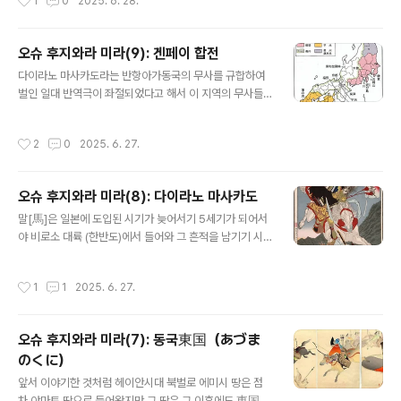
1
0
2025. 6. 28.
권의 수립에서 종말까지 시종일관 마치 우리의 무신정권처
럼 덴노를 바로 옆에 끼고 정치를 했다. 헤이케의 정권 유지
방법은 후지와라씨藤原氏 섭관정치摂関政治와 유사하
오슈 후지와라 미라(9): 겐페이 합전
여 자신의 딸을 황후로 넣어 손자를 덴노로 만들어 정권을
글 내용
다이라노 마사카도라는 반항아가동국의 무사를 규합하여
유지하려 했다. 하지만 헤이케를 무찌르고 정권을 잡은 겐
벌인 일대 반역극이 좌절되었다고 해서 이 지역의 무사들
지는 이런 시도는 아예 하지를 않았으니, 이제까지 덴노를
의 꿈이 완전히 끝난 것은 아니었다. 오히려 물밑에서 배태
항상 끼고 집권 한 이전 정권과는 달리 마치 다이라노 마사
되어 오던 이 지역의 힘이 마침내 활화산 처럼 분출된 계기
카도平將門처럼 수도인 헤이안쿄平安京를 떠나 멀리 동
작성시간
2
0
2025. 6. 27.
가 있었으니바로 겐페이 합전이다. 이 전쟁은 간무 덴노의
국東國 지역인 가마쿠라鎌倉에서 덴노 없이 막부幕府를
후손인 다이라씨와 세이와 덴노의 후손인 미나모토씨 사이
개창하여 정권을 연 것이다. 하지만 가마쿠라 막부는 어디
에 천하를 두고 다툰 전쟁으로 알려져 있지만속사정을 들
까지..
오슈 후지와라 미라(8): 다이라노 마사카도
여다 보면 간단치 않다. 오히려 최후의 승리를 거둔 미나모
글 내용
토 (겐지) 씨의 경우 헤이안쿄와 다이라씨에게 반기를 들었
말[馬]은 일본에 도입된 시기가 늦어서기 5세기가 되어서
던 당시그 주력이라 할 만한 자들은 거의 모두라고 해도 좋
야 비로소 대륙 (한반도)에서 들어와 그 흔적을 남기기 시
을 정도로 바로 이 지역, 동국의 무사들이었다. 바로 위, 겐
작하는데 서쪽에서 도입되었지만 앞에서 이야기한 것처럼
페이 합전 당시 양측에 가담한 자들의 세력권을 보면 알겠
야마토 조정 말 목장이 대거 동일본, 지금의 관동지역에 설
작성시간
1
1
2025. 6. 27.
지만, 헤이케는 서일본을 근거로 하고 있..
치되는 바람에말은 동일본 상징처럼 되어버린 시기가 있었
다. 헤이안시대까지는 일방적으로 당하고 밀리던 동일본은
헤이안 말부터는 힘을 키워 서일본에 대한 반격의 깃발을
오슈 후지와라 미라(7): 동국東国（あづま
올리게 되니 그 첫 단추가 헤이안 말 덴노에 대해 반란을 꾀
のくに）
한 다이라노 마사카도平將門다. 다이라노 마사카도는 앞
글 내용
서 동일본을 정벌한 간무 덴노 5대손으로 한때 후지와라
앞서 이야기한 것처럼 헤이안시대 북벌로 에미시 땅은 점
섭정 치하에서 일을 했다고 알려졌지만 오래지않아 출생지
차 야마토 땅으로 들어왔지만 그 땅은 그 이후에도 東国