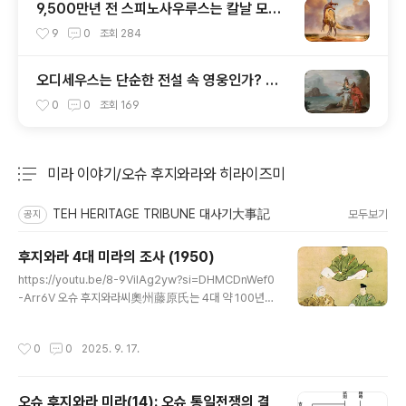
9,500만년 전 스피노사우루스는 칼날 모양
머리 볏이 있었다
9
0
조회
284
오디세우스는 단순한 전설 속 영웅인가? 아
니면 실존 인물인가?
0
0
조회
169
미라 이야기/오슈 후지와라와 히라이즈미
분류 전체보기
주요 글 목록
TEH HERITAGE TRIBUNE 대사기大事記
모두보기
공지
후지와라 4대 미라의 조사 (1950)
글 내용
https://youtu.be/8-9ViIAg2yw?si=DHMCDnWef0
-Arr6V 오슈 후지와라씨奧州藤原氏는 4대 약 100년
정도 일본 혼슈의 북부에서 번영했는데 일본의 동북지역이
일본사에 완전히 들어오는 과정에서마지막 단계라고 할 수
작성시간
0
0
2025. 9. 17.
있다. 이 이전에는 이 지역은 에조지로 서일본의 야마토에
게는 정벌의 대상이었다. 헤이안시대에 이 지역은 비로소
야마토 판도에 들어왔는데그렇게 되어서도 여전히 완전히
오슈 후지와라 미라(14): 오슈 통일전쟁의 결