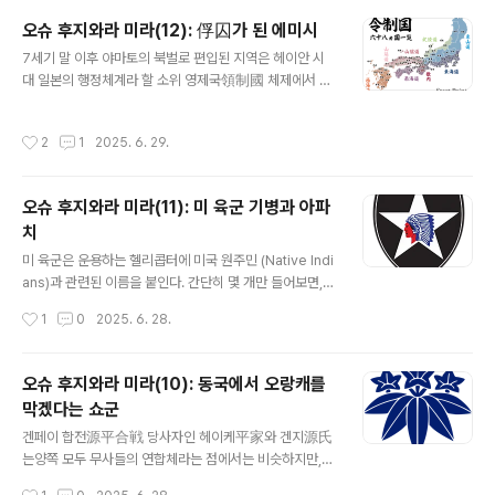
다.에미시의 후예 집단을 지배하던 이들은 중앙에서 내려
오슈 후지와라 미라(12): 俘囚가 된 에미시
온 관리들이 이 지역을 통제하는데 협력하는 대신현지인에
글 내용
7세기 말 이후 야마토의 북벌로 편입된 지역은 헤이안 시
대한 사적 지배의 끈을 놓지 않았다. 이 사람들이 바로 이
대 일본의 행정체계라 할 소위 영제국領制國 체제에서 데
지역의 安倍氏 (奥州)、出羽清原氏、奥州藤原氏 등
와出羽와 무쓰陸奥라는 이름의 지역으로 불렸다. 우리나
이다. 우리 역사에서 보자면 북방에서 한반도 정부의 통제
라 함경도 지역에 옛 여진 지명이 심심치 않게 남아 있는 것
를 받는 대신현지인에 대한 지배를 확립한 여진족 수령쯤
작성시간
2
1
2025. 6. 29.
처럼 이 지역, 일본의 동북지역에는 따져보면 그 기원이 에
에 해당한다고 할 수 있겠다. 이 여진 안에 한반도에서 건너
미시, 에조蝦夷인 경우가 제법 있다. 예를 들어 오늘날 아
간 사람들도 뒤섞여 있었지만스스로를 여진족이라고 인식
오모리青森県 현 쓰가루津軽 지역은 아이누어의 "칼 끝
하고 있었듯이..
오슈 후지와라 미라(11): 미 육군 기병과 아파
부분"을 의미한다는 식과 같은 것이다. 이런 에미시 혹은
치
아이누계 지명이 동북지역에는 많다. 앞에서 쓴 것처럼 야
글 내용
마토 정권의 북벌로 이에 복속된 후 에미시인들은 야마토
미 육군은 운용하는 헬리콥터에 미국 원주민 (Native Indi
에 의해 부수俘囚[현대 일본에서는 후슈라고 읽는다]라는
ans)과 관련된 이름을 붙인다. 간단히 몇 개만 들어보면, A
이름으로 편제되었다. 俘囚라니, 이름 그대로 보자면 포로
pache Attack Helicopter AH-64D/E Black Hawk
작성시간
1
0
2025. 6. 28.
라는 뜻이니복속민이라는 뜻이 되겠다. 따라서 ..
Utility Helicopter UH/HH-60 Cheyenne Attack H
elicopter AH-56 Comanche Helicopter RAH-66
Lakota UH-72A Light Utility Helicopter (LUH)등이
오슈 후지와라 미라(10): 동국에서 오랑캐를
다. 재미있는 것은 미 육군 기병은 개척시대에 이들 원주민
막겠다는 쇼군
전사들과 치열한 전투를 벌였음에도 현대에는 원주민 전사
글 내용
들의 이름을 딴 헬기를 운용하고 있다는 것이다. 심지어 한
겐페이 합전源平合戦 당사자인 헤이케平家와 겐지源氏
국에 주둔하고 있는 미 보병 2사단 견장은 인디언 추장이
는양쪽 모두 무사들의 연합체라는 점에서는 비슷하지만,
다. 미 육군이 헬리콥터의 네이밍이나 사단..
실제로는 둘 사이에 큰 차이가 있다. 우선 헤이케의 경우 정
작성시간