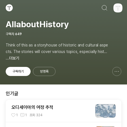
검색하기
티스토리
AllaboutHistory
구독자
649
Think of this as a storyhouse of historic and cultural aspe
cts. The stories will cover various topics, especially histor
y, sometimes in-depth, sometimes with a light touch. One
...더보기
constant approach will be to resist any common sense or
generalized viewpoint
구독하기
방명록
신고하기 레이어
열기
인기글
오디세이아의 여정 추적
1
1
조회
324