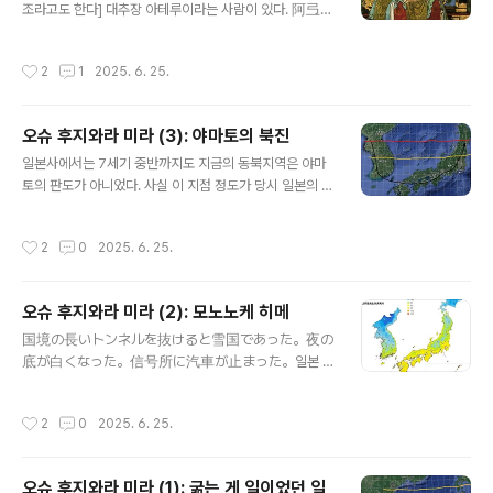
조라고도 한다] 대추장 아테루이라는 사람이 있다. 阿弖流
력을 파견하는 조정이 그 군대의 수장으로 임명하는 정이
為라 쓰고 アテルイ라 읽는다. 일본의 동북지역으로 야마
대장군은원래 무가武家와 무관한 공가公家 사람들이 임
토의 진출은 한국사의 북진정책과 유사한 측면이 있다. 에
명되는 일이 상례였다.이렇게 헤이안시대에 임명된 공가
작성시간
2
1
2025. 6. 25.
미시를 여진족, 야마토를 한반도 국가로 치환하면 거의 성
출신의 "정이대장군" 중에 유명한 이가 사카노우에노 다무
격이 비슷한 때문이다. 다만 우리의 경우 북진은 항상 이 지
라마로(坂上田村麻呂)라는 사람이다. 사카노우에노 다
역의 종주권을 주장하는 중국측의 간섭이 없었다고 할 수
무로마로...
오슈 후지와라 미라 (3): 야마토의 북진
없지만일본의 경우 야마토 조정이 방해받는 바 없이 북쪽
글 내용
으로 진군해 들어갔다는 것만 다르다. 이 과정에서 에미시
일본사에서는 7세기 중반까지도 지금의 동북지역은 야마
도 그냥 당하기만 한 것은 아니고, 야마토 군을 크게 곤경에
토의 판도가 아니었다. 사실 이 지점 정도가 당시 일본의 벼
빠뜨렸던 인물이 있었으니 그가 바로 아테루이다. 일본의
농사, 도작의 북방한계선이라고도 볼 수 있겠다. 이 지점을
수도를 쿄토로 옮긴 인물이 바로 간무 덴노桓武天皇[환무
경계로 남쪽의 벼농사=야마토와 북쪽의 수렵채집 종족=에
작성시간
2
0
2025. 6. 25.
천황]인데,이 간무 덴노가 남긴 업적 중에 ..
미시가 대립하고 있던 형국이었다. 위 그림에서 빨간선이
대체로 한반도와 일본열도에서 서기 7세기 후반, 북방과의
경계선이었다고 볼 수 있겠다. 신기하게도 한반도는 대략
오슈 후지와라 미라 (2): 모노노케 히메
저 붉은 선 경계쯤에서 통일신라와 그 이북의 국경선이 그
글 내용
어지고, 동 시기 일본에서는 거의 비슷한 위도에서 야마토
国境の長いトンネルを抜けると雪国であった。夜の
와 동북지역의 경계가 지어져 있었다는 말이다. 통일신라
底が白くなった。信号所に汽車が止まった。일본 최
와 야마토의 북방 경계선이 결국 당시의 벼농사와 기후와
초의 노벨 문학상 수상자인 가와바타 야스나리의 "설국"의
밀접한 관계를 가지고 그어진 것을 알 수 있겠다. 각설하
첫 문장이다. 이 천하의 명문을 보면 어디 북해도쯤 이야기
작성시간
2
0
2025. 6. 25.
고-. 야마토 정권은 서기 7 세기 후반부터 ..
같지만 사실은 이 소설 배경은 니가타다.(니가타는 행정구
역상 중부에 속하지만 역사적으로 동북지역과 동기화의 정
도가 높았다)동북지역, 하면 일본에서는 이처럼 추운 곳이
오슈 후지와라 미라 (1): 굶는 게 일이었던 일