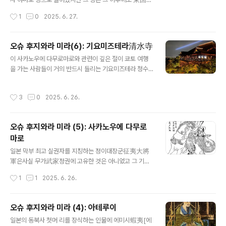
인 동국으로 다시 내려가 그곳에서 야마토 조정에 대한 반
（あづまのくに, 아즈마노쿠니）이라는 이름으로 일본사
작성시간
1
0
2025. 6. 27.
란의 신호탄을 올렸다. 이렇게 보면 그는 우리나라..
에 살아남았다. 일반적으로 아즈마노쿠니, 라고 하면 고대
에는 야마토 동쪽이라는 뜻이지만 대체로 야마토 판도에
들어와 있지 않은 에미시 땅이라는 느낌이 강하다 할 수 있
오슈 후지와라 미라(6): 기요미즈테라清水寺
다. 이렇게 보면 일본의 동국이란 에미시가 야마토에 구축
글 내용
이 사카노우에 다무로마로와 관련이 깊은 절이 쿄토 여행
되는 과정에서 무력하게 흡수되는 모습으로 볼 수 있겠지
을 가는 사람들이 거의 반드시 들리는 기요미즈테라 청수
만 실제로는 그렇지 않아 이 지역 사람들은 일본의 중세, 무
사清水寺다. 절벽에 나무로 기초를 만들고 그 위에 아슬아
가정권이 성립되고 발전하는 과정에서 서일본 못지 않은
슬하게 절을 지어 놓은 기요미즈테라는 사실 쿄토가 일본
뚜렷한 족적을 남기게 된다. 헤이안 시대에는 동쪽은 말, 서
작성시간
3
0
2025. 6. 26.
의 수도로 정해지던 시기와 거의 비슷하게 성립한 아주 오
쪽은 소라는 이야기가 있을 정도로동국에는 야마토 정권
래된 절이다. 이 절터에 절이 들어서기 전 어떤 승려가 여기
말 목장이 다수 설치되었다. 이렇게 이곳에서 키운 말은..
서 관음의 현신을 만났다던가 그래서 여기에 터를 잡고 수
오슈 후지와라 미라 (5): 사카노우에 다무로
양하던 중 아내의 병을 고치기 위해 사슴 사냥에 나섰던 사
마로
카노우에 다무로마로를 만나이에 감화받아 여기에 절을 세
글 내용
웠으니 그것이 바로 이 기요미즈테라라는 것이다. 아무튼
일본 막부 최고 실권자를 지칭하는 정이대장군征夷大將
조정에 출사한 사카노우에 다무로마로는, 앞에서 이야기했
軍은사실 무가武家정권에 고유한 것은 아니었고 그 기원
듯이 야마토의 병사가 아테루이의 에미시 군 매복에 걸려
은 헤이안 시대에 있다.처음 "정이대장군"을 칭할 때 "이
작성시간
1
1
2025. 6. 26.
크게 패퇴하여 동북 지역 개척이 위험에 처하자 ..
夷"란 일본 동북지역에 거주하던 에미시(蝦夷 에조)를 말
한다.우리 통일신라쯤에 일본은 지금의 동북지역을 차지하
고 있던 에미시를 북쪽으로 밀어내는 "북방개척"을 하는데,
오슈 후지와라 미라 (4): 아테루이
이 사업에서 현지의 에미시와 계속 군사적으로 충돌했다.
글 내용
일본의 동북사 첫머 리를 장식하는 인물에 에미시蝦夷[에
이때 나온 것이 이른바 "정이대장군".이 때문에 북방에 무