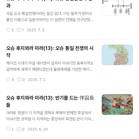
융합되지 못한 곳이었다. 헤이케정권과 겐페이전쟁이 벌어
과
지던 시기에 이 지역은 자칭 후지와라씨의 지손이라는 오
글 내용
슈 후지와라씨가 4대 100년간 지배했는데 그 지배자의 시
사실 오슈 통일전쟁이라는 말은 없다. 이는 필자가 편의상
신은 히라이즈미의 주손지, 곤지키도에 미라 상태로 모셔
붙인 이름으로 일본사에서는 이 일련의 전쟁을 전구년합전
져 있다. 이 동영상은 그 4대 100년간 오슈후지와라씨 지
前九年合戦과 후삼년합전後三年合戦이라 부른다. 앞
작성시간
2
1
2025. 7. 3.
배자 미라를 조사한 것으..
의 것은 9년간 벌어진 전쟁, 뒤의 것은 삼년간 벌어진 전쟁
으로 도합 12년간 전쟁이 벌어졌다는 뜻인데실제로 제대
로 따져보면 전쟁 기간은 저것보다 더 길다는 이야기도 있
오슈 후지와라 미라(13): 오슈 통일 전쟁의 시
다. 이 전쟁의 내역을 보면전술한 아베 씨(安倍氏), 데와
작
기요하라 씨(出羽清原氏), 그리고 오슈 후지와라 씨(奥
글 내용
州藤原氏) 등 부수장俘囚長 외에도 중앙 정부에서 파견
헤이안 시대가 막을 내리면서 앞에서 이야기한 동북지역도
되어 개입하는 세력까지 있어 그 전개가 복잡하기 짝이 없
급격하게 세력이 재편되었는데 율령체제를 기반한 헤이안
다. 일본인이 아닌 우리로서는 되도록 간단히 이해해 보면
쿄平安京의 야마토 조정 입장에서는 당장 주변의 무사들
작성시간
4
0
2025. 7. 2.
우선 이 전쟁의 결과 이전에는 몇 개 종족이 연합체를 구성
도 통제가 안 되는 판에 당시로서는 열도의 북쪽 끝에 해당
하고 중앙 정부에서 이들을 통해 간접지배하던 모습이었
하는 오슈 지역까지 힘이 제대로 행사될 리가 없었다. 이 지
던..
역은 헤이안 시대 말, 크게 두 힘이 충돌하여 정국이 복잡하
오슈 후지와라 미라(13): 반기를 드는 俘囚長
게 돌아갔는데, 첫째는 율령체제의 성립과 함께 이 지역을
들
무력으로 통치한야마토 조정의 힘, 그리고 둘째는 앞서 언
글 내용
급한 이 지역 토착 부수장俘囚長들이었다. 俘囚長이라고
야마토 정권이 이 지역을 영제국 체제에 편제한 후앞에서
하지만 이들의 세력도 간단치 않아서 크게 보아 아베 씨(安
이야기한 것처럼 이 지역에는 중앙에서 파견된 관리 이외
倍氏), 데와 기요하라 씨(出羽清原氏), 그리고 오슈 후지
에이 지역민을 사적으로 통제한 우두머리들이 나오기 시작
작성시간
2
0
2025. 6. 29.
와라 씨(奥州藤原氏) 세 세력이 있었다. 이 셋 중에 앞선
했으니 이들이 바로 자신들을 스스로 부수장俘囚長, 부수
두 세력, 아베씨와 기요하라씨는 좀 ..
주俘囚主, 부수상두俘囚上頭 등으로 부르던 자들이었