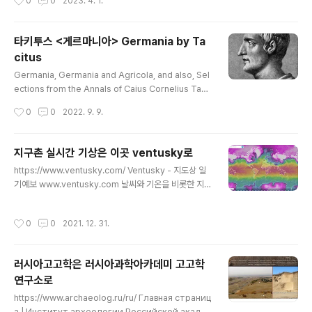
0
0
2023. 4. 1.
두 사서는 요점을 축약했다는 절요節要라는 말에 이끌려
전자를 축약한 것이 후자 아닌가 하겠지만, 그것을 토대로
하기는 했지만 실상 별개다. 같은 사건을 전하는 것이 분명
타키투스 <게르마니아> Germania by Ta
한데도 세밀한 차이가 나는 곳이 적지 않아 이런 차이나는
citus
대목이야말로 그 사서가 무엇을 겨냥했는지를 파악하는 데
글 내용
도 중요하다. 각 시대 사료를 국사편찬위원회가 의욕으로
Germania, Germania and Agricola, and also, Sel
집성하기 시작했으니, 이 사업은 단군조선 이래 편수국이
ections from the Annals of Caius Cornelius Tacit
수행한 가장 빛나는 사업 목록 중 하나로 꼽아야 한다. 저에
us (c. AD 56 – c. 120) Elfinspell: Online Introducti
작성시간
0
0
2022. 9. 9.
는 고려시대..
on to Germania, by Tacitus, English Translation,
from The Germany and the Agricola, Tacitus, Th
e Ox Online Introduction to “The Germania” of T
지구촌 실시간 기상은 이곳 ventusky로
acitus Cornelius Tacitus, one of the best historia
글 내용
https://www.ventusky.com/ Ventusky - 지도상 일
ns of ancient Rome, wrote this Treatise on the S
기예보 www.ventusky.com 날씨와 기온을 비롯한 지금
ituation, Ma..
의 지구촌 기상을 클릭 하나로 한 방에 알게 해준다. 특히
태풍 같은 변후는 한 눈에 그네가 어느 저점에 어떤 상태로
작성시간
0
0
2021. 12. 31.
있는지를 알게 한다. ventusky 라는 데다.
러시아고고학은 러시아과학아카데미 고고학
연구소로
글 내용
https://www.archaeolog.ru/ru/ Главная страниц
а | Институт археологии Российской акаде