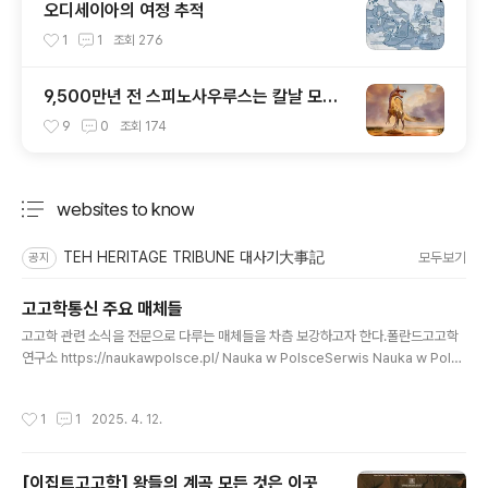
오디세이아의 여정 추적
1
1
조회
276
9,500만년 전 스피노사우루스는 칼날 모양
머리 볏이 있었다
9
0
조회
174
websites to know
분류 전체보기
주요 글 목록
TEH HERITAGE TRIBUNE 대사기大事記
모두보기
공지
고고학통신 주요 매체들
글 내용
고고학 관련 소식을 전문으로 다루는 매체들을 차츰 보강하고자 한다.폴란드고고학
연구소 https://naukawpolsce.pl/ Nauka w PolsceSerwis Nauka w Polsc
e ma za zadanie popularyzację polskiej nauki. Można na nim znaleźć
wiadomości takie jak: osiągnięcia polskich naukowców, wydarzenia
작성시간
1
1
2025. 4. 12.
na polskich uczelniach, osiągnięcia studentów, konkursy dla badacz
y, staże i stypendia naukonaukawpolsce.pl 엥랍 :프랑스고고학연구소 htt
ps://www.inrap.fr/ InrapLes offres ..
[이집트고고학] 왕들의 계곡 모든 것은 이곳