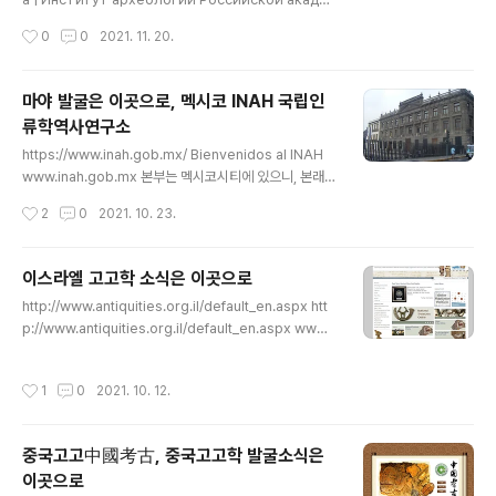
мии наук Институт археологии РАН Институ
작성시간
0
0
2021. 11. 20.
т археологии РАН – современное научное уч
реждение, формирующее новое знание о др
евних обществах и культур www.archaeolog.r
마야 발굴은 이곳으로, 멕시코 INAH 국립인
u 사회주의 혹은 공산주의 국가, 혹은 그런 전통이 강한 국
류학역사연구소
가에는 예외없이 무슨 아카데미니 하는 열나 폼나는 타이
글 내용
틀을 붙인 연구기관이 있어 이놈들을 동원해 권력은 학문
https://www.inah.gob.mx/ Bienvenidos al INAH
으로 가장해 강화하는데 러시아 또한 러시아과학아카데미
www.inah.gob.mx 본부는 멕시코시티에 있으니, 본래
Russian Academy of Sciences ..
이곳은 the Palace of the Marqués del Apartado
작성시간
2
0
2021. 10. 23.
라, 왕궁을 개조한 것인가 보다. 풀네임이 Instituto Nacio
nal de Antropología e Historia 라, INAHN 라는 약
어는 이에 대한 것이며, 그에 대응하는 영어는 National In
이스라엘 고고학 소식은 이곳으로
stitute of Anthropology and History 이니, 국립인류
글 내용
http://www.antiquities.org.il/default_en.aspx htt
학역사연구소라, 다만 이리 되면 어느 내셔널인지가 드러
p://www.antiquities.org.il/default_en.aspx www.
나지 아니하니 멕시코 외곽에서 부를 적에는 Mexican N
antiquities.org.il 우리의 문화재청에 해당하는 기관이 Is
ational Institute of Anthropology and History 혹
rael Antiquities Authority 라는 데라 우리 말로는 이스
은..
작성시간
1
0
2021. 10. 12.
라엘 고물부지만 우리네 사정을 고려해 이스라엘 문화재청
정도로 생각하면 되겠다. 국가에서 관장하는 거의 모든 고
고학 소식은 이곳을 통한다. 관련 sns로는 아래가 있다. 트
중국고고中國考古, 중국고고학 발굴소식은
위터는 찾지 못했다. https://www.facebook.com/Ant
이곳으로
iquitiesEN 로그인 또는 가입하여 보기 Facebook에서
글 내용