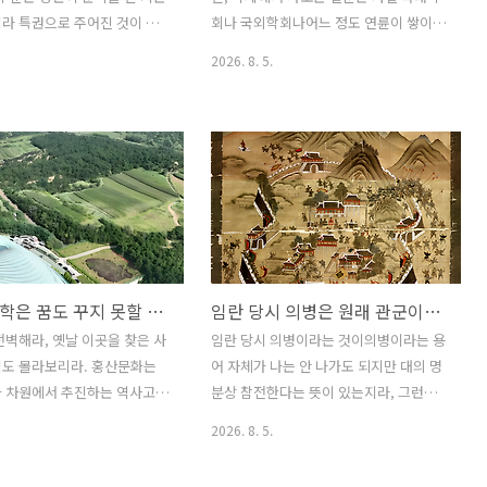
안 족보에 새로운 파로 끼어 들
沙锅屯과 홍산후红山后 유적이 만리장
라 특권으로 주어진 것이 아
회나 국외학회나어느 정도 연륜이 쌓이면
 더 많은 것이다. 오..
성 지역에서 북방 초원의..
다. 원래는 조선은 양천제로
별로 두려울 게 없다. 뻔하기 때문이다. 논
2026. 8. 5.
 군역을 지지 않는 것은, 사족으
문을 투고했을 때도 마찬가지이다. 필자
 준비하고 급제 후에는 관직
의 경우 논문을 투고하면 리뷰를 하는 사
봉직하니이것으로 군역은 퉁친다
람이 제정신이라면그 리뷰해서 고치라고
강했다. 특히 유학 등 과거 급제
할 내용의 80-90프로는 이미 어느 정도
직역자들이 군역을 빠지는 것
예측을 하고 보낸다. 왜냐. 질문이 뻔하기
 이들이 과거 준비를 할 수 있도
때문이다. 어차피 한 주제로 죽도록 파는
 배려하는 의미가 컸다는 뜻
사람들끼리 모이다 보면, 그 안에서 나오
던 것이 조선 후기가 되면서, 선
는 질문이란 뻔한 까닭이다. 재미있는 것
면 권리인 줄 안다고 했던가,
은 학위심사를 할 때이다. 이때 우리나라
한국고고학은 꿈도 꾸지 못할 홍산문화의 최첨단 우하량 유적 박물관[신화통신]
임란 당시 의병은 원래 관군이어야 하는 사람들
몸통을 휘두른다고 원래는 사족
는 워낙 판이 좁다 보니, 학위 심사위원을
려였던 것이 사족의 권리가 되
심사 받는 이의 연구 주제와는 조금 거리
전벽해라, 옛날 이곳을 찾은 사
임란 당시 의병이라는 것이의병이라는 용
가서는 군대를 빠져야 양반인
가 있는 연구를 하는 분들을 모실 때가 있
적도 몰라보리라. 홍산문화는
어 자체가 나는 안 나가도 되지만 대의 명
 버린 것이 바로 조선후기의
는데, 정말 무서운 질문은 이런 양반들한
가 차원에서 추진하는 역사고고
분상 참전한다는 뜻이 있는지라, 그런데
다. 말하자면 조선시대 양반..
테서 나온다. 이 사람들은 나름..
고고중국' 그 핵심이다. 그네들
과연 임란 당시 의병이 문자그대로 의병
2026. 8. 5.
 유적으로 이만한 데가 있을
이 맞는 것일까일본의 경우를 보면 땅을
이전에는 동북 지방에서 따로
한 조각이라도 받으면반드시 전쟁상황이