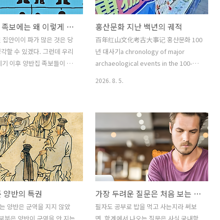
과수인가 씨인가?이걸 한국고
불과 연계지으려는 무모한 시도를 하고
한치 의심도 하지 않는데 흔
있는데 사진 1과 2는 모두 부석사에서 출
우리나라 족보에는 왜 이렇게 파가 많을까?
홍산문화 지난 백년의 궤적
 하면 삼천갑자 동방삭을 떠
토된 명문와편이다.'...瓦造..', ' 浮石寺
도복숭아 운운하나 천만에.복숭
瓦草房'운주사 출토 명문기와와 부석사
 집안이이 파가 많은 것은 당
百年红山文化考古大事记 홍산문화 100
 씨 형태로도 소비됐으니 그
출토 명문와편을 잘 비교해 보라고 사진
각할 수 있겠다. 그런데 우리
년 대사기a chronology of major
仁이라 하거니와 그 자체 약
을 올렸다.더이상 판독오류를 고집하지말
세기 이후 양반집 족보들이 권
archaeological events in the 100-
여 쪽 백제 발굴사정을 보면
고 현실을 직시하기 바란다.'丸'자와 ..
게 팽창해서 그렇지 지금 수
year history of the Hongshan
2026. 8. 5.
 뚫린 살구..
리고 있는 집안도 17세기까지
Culture).■ 1921년, 스웨덴 지질학자 요
 거슬러 올라가면권질이 매우
한 군나르 안데르손安特生이 현재 랴오
가 많다. 지금 수십 개 파가 존
닝성 후루다오시葫芦岛市 사곡둔 석굴
도 17-18세기 족보를 보면 그
유적沙锅屯洞穴遗址을 발굴하고는 홍산
 개 없는 것을 알 수 있다. 그
문화와 효허옌문화[소하연문화小河沿文
후에 새로운 파가 유입되어 늘
化] 유물을 발견하다.■ 1930년 겨울, 양
하는 것이다. 우리는 흔히 족
사영梁思永[앙계초 아들로 건축학자]이
어올 때 개인이 족보를 사거
치펑시赤峰市에서 홍산문화 채색도기를
 들어오는 것만 생각하지만,
수집하다.■ 1940년대, 통주천佟柱臣이
준 양반의 특권
가장 두려운 질문은 처음 보는 사람에게서 나온다
보의 권질이 팽창하는 과정을
랴오닝성 차오양시朝阳市 뉴허량牛河梁
 한두 명 끼어 들어오는 것보
지역에서 홍산문화 채색도기를 수집하
는 양반은 군역을 지지 않았
필자도 공부로 밥을 먹고 사는지라 써보
나의 문중이라 할 만한 사람들
다.■ 1940년대, 배문중裴文中이 사곡둔
 부분은 양반이 군역을 안 지는
면, 학계에서 나오는 질문은 사실 국내학