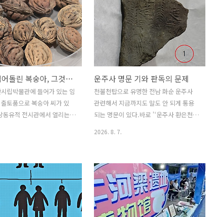
, 이 일기에서 적어둔 장면을
보고되고 있다는 점을 지적하고자 한다.
로운 각도에서 흥미로운 부분
굳이 홍산문명과 그 주민의 남천을 부정
잘 알다시피 조선시대 회곽묘에
하고 싶은 생각은 없는데, 이 문명의 해체
례의에 기록된 방식과 주자가례
기에 과연 그 주민이 남쪽으로만 갔겠는
방식에 좀 더 충실하게 따른 두
가. 여기에 대해서는 아마 우리들도 할 말
 있는데, 국조오례의 방식이
이 좀 있지 않을까. 구체적으로 보자면 일
신라가 씹어돌린 복숭아, 그것이 초래할 심대한 문제들
운주사 명문 기와 판독의 문제
 시기로 규모도 크고, 후자는 시
본 학계에서는 이 "요서지역의 잡곡문명
규모도 작고, 또 신분상승으로
주민"이 먼저 한반도를 거쳐 일본에 이르
산시립박물관에 들어가 있는 임
천불천탑으로 유명한 전남 화순 운주사
레를 하는 집안도 이런 방식
고, 그 이후에 "한족계 이주민"이 다시 유
 출토품으로 복숭아 씨가 있
관련해서 지금까지도 말도 안 되게 통용
 다수 조영한 것으로 되어 있
입된다고 하는 바, 이러한 흐름은 한반도
임당동유적 전시관에서 열리는
되는 명문이 있다.바로 '‘운주사 환은천
기에는 이 중 국조오..
도 거의 비슷했을 가능성이 높다 하겠다..
독국 사람들에 찬조출연 중이라
조, 홍치 8년’(雲住寺 丸恩天造, 弘治八
2026. 8. 7.
한 사정을 발굴보고서를 보고서
年)'명 기와의 명문이다.단순한 판독오류
판단해야 하나 그 경황이 없는
였다면 잘못되었음을 인정하고 정정들을
어 가지 당부한다.첫째 복숭
해야 하는데 아직도 '丸恩天造'다.올바른
 육안 구분이 쉽지 않다.저걸
판독은 '雲住寺瓦 恩天造, 弘治八年'이
 판정한 근거가 궁금하다.고고
다.즉. 운주사와 은천조. 운주사의 기와를
판정이 아닌가 싶기도 한데 더
'은천'이 만들다.아직도 '丸恩天造'라고
분석에 기초한 확정이 있어야
우기는 사람들은 아마도 경내 탑이나 석