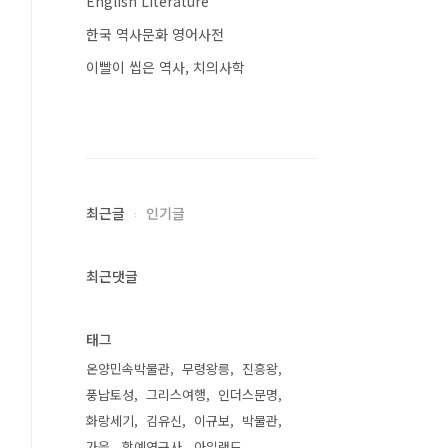
English Literature
한국 역사문화 영어사전
이빨이 씹은 역사, 치의사학
최근글
인기글
최근댓글
태그
온양민속박물관
무령왕릉
진흥왕
풍납토성
그리스여행
인더스문명
화랑세기
김유신
이규보
박물관
가을
학예연구사
아일랜드