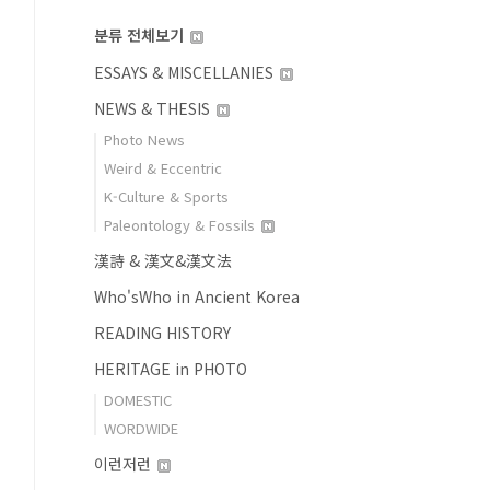
분류 전체보기
ESSAYS & MISCELLANIES
NEWS & THESIS
Photo News
Weird & Eccentric
K-Culture & Sports
Paleontology & Fossils
漢詩 & 漢文&漢文法
Who'sWho in Ancient Korea
READING HISTORY
HERITAGE in PHOTO
DOMESTIC
WORDWIDE
이런저런