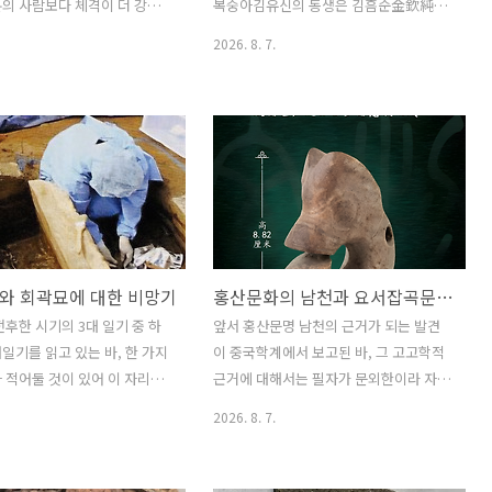
단계 중간 어디쯤에 있었다는
이(5월~8월) 따뜻한 시기에 출산한다 하
의 사람보다 체격이 더 강했
복숭아김유신의 동생은 김흠순金欽純이
부파일을 참고해 ..
니 이런 어수룩한 상식을 통해 우리는 상
뼈에는 큰 근육 흔적이 남았으
다. 그의 아들 중에 급찬 반굴盤屈이 있
2026. 8. 7.
어를 묻은 ..
가 두드러지고 치근이 비교적
다. 황산벌 전투에서 장렬히 전사했다. 반
 외모를 한다.성장 호르몬은
굴의 아들이 역시 보덕국 반란 진압에 나
성장을 조절해 신체 형태를 형
섰다가 전사한 김령윤金令胤이다. 령
도움을 준다.뇌하수체에서 분
historylibrary.net김단장께서 옛날에 쓴
을 통해 세포로 이동한다.세
위 기사를 본 바, 여기에 반굴, 신도와 울
려면 호르몬이 세포 표면 수
루, 그리고 복숭아와 금 닭 이야기가 나온
ptor에 결합해야 하며, 수용체
다. 6세기 신라와 관련이 있는 장면이 이
으로 신호를 전달한다.카롤린
중 반굴, 복숭아, 금 닭까지 무려 이 중 3
rolinska Institutet 휴고
개나 겹쳐지는 듯? 복숭아는 단순히 죽은
와 회곽묘에 대한 비망기
홍산문화의 남천과 요서잡곡문명의 동래
go Zeberg와 막스 플랑크
이에게 서빙하는 과일이 아니라 종교적
연구소 필립 카니스Philipp
의미가 있었던 것일까?
전후한 시기의 3대 일기 중 하
앞서 홍산문명 남천의 근거가 되는 발견
 이끄는 국제 연구팀은 네안데르
일기를 읽고 있는 바, 한 가지
이 중국학계에서 보고된 바, 그 고고학적
장 호르몬 수용체에 현대인에게
 적어둘 것이 있어 이 자리를
근거에 대해서는 필자가 문외한이라 자세
수용체에는 ..
. 묵재일기 처음에 어머니 고
히 지적할 수 없다. 다만, 한 가지 쓰고 싶
2026. 8. 7.
 당해 시묘살이를 하고, 회곽
은 것은 최근 인류학계를 중심으로 요서
는 장면이 나오는데, 주자가
지역의잡곡문명과 그 주민이 한반도를 거
 만드는 방법이 자세히 적혀 있
쳐 일본열도로 빠져 나갔음이 꾸준하게