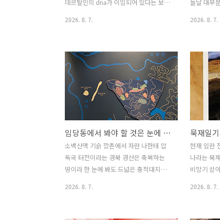
다. 네안데르탈인과 현생인류의 관계도
뉘어 가는 
데르탈인의 dna가 이입되어 있다는 보고
늘날 대부분
이와 비슷하다고 볼..
것이다. 첨
가 있는데필자가 보기엔 조금 신중하게
다.그들의 
2026. 8. 7.
2026. 8. 7.
이 문제를 받아들일 필요가 있다고 본다.
며, 눈썹뼈
지금 네안데르탈인 dna문제는 뭔가 명쾌
짧은 특징적
하지 않은 부분이 있다. 예를 들면 이렇다.
근육과 뼈 
네안데르탈 인 dna가 이입되어 있다면 당
성하는 데 
연히 미토콘드리아 dna에 그 흔적이 남아
비되어 혈액
있어야 한다. 현생인류와는 훨씬 이전에
포에 작용하
갈라진 사람들이므로 현생인류 미토콘드
용체rece
리아 dna의 계통도를 그리면,네안데르탈
는 세포 안
인에 해당하는 고립된 가지가 확인되어야
스카 연구소Ka
임당동에서 봐야 할 것은 눈에 뵈는 조 들깨가 아닌 뵈지 않는 쌀!
묵재일기
한다는 말이다. 그런데 전혀 그렇지 않고
제베르크Hu
현생인류의 미토콘드리아 dna는 이브의
진화인류학 
소백산맥 기슭 깡촌에서 자란 나한테 압
현재 임란 
후손으로 상징되는 매우 높은 통일성을
Kanis가
독국 터전이라는 경북 경산은 축복하는
나라는 묵재
보이고, 그 어디에도 네안데르탈인의 흔
탈인의 성
땅이라 한 눈에 봐도 드넓은 충적대지라
비망기 삼아
적은 없다는 말이다. 이것은 매우 ..
가장 흔한 
사방 둘러봐도 산이라고 저 멀리 조망하
빌어 써둔다
2026. 8. 7.
2026. 8. 7.
는 팔공산 정도가 산이라 할 만한 정도라
령신씨 상을
실제 이 일대는 금호강이 펼치는 평야지
묘를 조성하
대이며 특히나 그 햄심구역으로 지목하는
례 등에 그