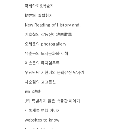
국제학회&학술지
探古의 일필휘지
New Reading of History and ..
기호철의 잡동산이雜同散異
오세윤의 photogallery
유춘동의 도서문화와 세책
여송은의 뮤지엄톡톡
우당당탕 서현이의 문화유산 답사기
차순철의 고고통신
南山雜談
J의 특별하지 않은 박물관 이야기
새록새록 여행 이야기
websites to know