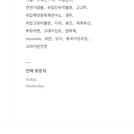
천연기념물
국립민속박물관
고고학
국립해양문화재연구소
경주
국립고궁박물관
미라
용인
세계유산
투탕카멘
고대이집트
문화재
museum
모란
당시
동국이상국집
고려거란전쟁
전체 방문자
Today :
Yesterday :