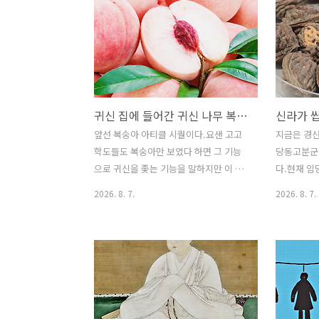
임당동이니 조영동이니 하는 유적이 밀집
기는 하지만
하는 데는 평야와 앝은 구릉밖에 없어 이
보면 또 새
일대를 정좌한 영남대가 그리 캠퍼스가
이 있다. 
큰 이유는 이 넓은 대지를 헐값에 불하받
는 국조오
았기 때문이다.근자 개관한 임당동유적전
에 기록된 
시관이 압독국 특별전 비름빡에 내건 설
가지 유형이
귀신 집에 들어간 귀신 나무 복숭아
명판 중 하나라무덤이라는 한계가 있기는
좀 더 이른
하지마는 저 기술에서 이상한 점 없는가?
기도 늦고 
앞선 복숭아 아티클 시퀄이다.요샌 고고
지금은 경
조 피 들깨는 보이는데 왜 쌀이 보이지 않
양반 코스프
학도들도 복숭아만 보였다 하면 그 기능
당동고분군
는지가 궁금하지 않은가?풍토 지형 보면
의 회곽묘를
으로 귀신을 좇는 기능을 말하지만 이 말
다.현재 
쌀농사가 주업이었을 법한데 그 많은 무
다. 묵재일
이 만능이 될 수는 없다.예컨대 무덤 제수
특별전 압
2026. 8. 7.
2026. 8. 7.
덤 파제끼고 주거..
음식으로 튀어나오는 복숭이도 이리 설명
이건 자세
혹은 해석하는 일도 봤는데 있을 수 없는
어느 정도 
일이다.무덤은 귀신이 사는 집이다.그런
사정에서 두
귀신을 축출하는 음식을 제수로 놓을 수
아랑 살구는
는 없는 법이다.따라서 저런 제수로 들어
복숭아씨로
간 복숭아는 축귀逐鬼가 아니라 실은 천
학 눈대중 
신薦新이다.시절에 맞는 음식 과일이라
욱 정밀한 