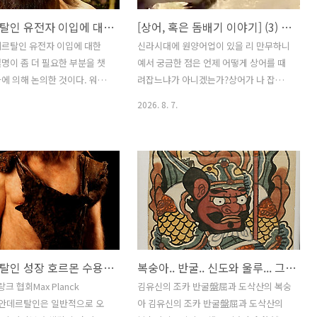
네안데르탈인 유전자 이입에 대한 몇 가지 논의점
[상어, 혹은 돔배기 이야기] (3) 언제 때려잡는가
데르탈인 유전자 이입에 대한
신라시대에 원양어업이 있을 리 만무하니
명이 좀 더 필요한 부분을 챗
예서 궁금한 점은 언제 어떻게 상어를 때
화에 의해 논의한 것이다. 워드
려잡느냐가 아니겠는가?상어가 나 잡아
환하여 링크한다.결과적으로 네
먹으라 하며 연안에 떼로 밀려들지도 않
2026. 8. 7.
과 현생인류는 서로 다른 종이
겠거니와 또 오죽이나 빠른가?그물 쳐서
 종일 가능성이 많고, 같은 종
잡는 방식도 한계가 있을 터 당시에 그물
다른 아종인 Bos taurus와
이라 해 봐야 무슨 트롤어업만 하겠는가?
os indicus).그리고 거의 비
그 사냥 방식은 내가 물은 적 없으니 이 의
적 특징으로 유전적으로 서로
문은 일단 뒤로 물리고 정연학에 의하면
어렵지만 확실히 감염시키는 대
근간에서 어로 활동은 원리가 같다는데
 돼지로 나뉘어져 현재 종이
바로 산란기를 이용한댄다.이는 특히 심
는 중간 위치에 있다고 보는
해 어종을 사냥할 때 애용한다는데 물고
 돼지회충과 같은 관계라 할
기는 대체로 산란을 연안에서 한댄다.상
네안데르탈인 성장 호르몬 수용체가 현대인의 근육량을 증가케 한다
복숭아.. 반굴.. 신도와 울루... 그리고 금 닭?
. 현생인류와 네안데르탈인은
어는 새끼를 낳지만 이 역시 연안 수온이
지 연구를 보면 동일 종으로
따듯할 때 새끼를 깐댄다.상어도 상어 나
랑크 협회Max Planck
김유신의 조카 반굴盤屈과 도삭산의 복숭
아종이지만, 두 개의 종으로 나
름이기는 하지만 대체로 봄부터 여름 사
y네안데르탈인은 일반적으로 오
아 김유신의 조카 반굴盤屈과 도삭산의