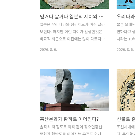
해서 귀신한테 드셔보시라 바친 것이지
한다.둘째 
어찌 귀신 방축放逐이겠는가?비슷한 맥
고학도들은 
믿거나 말거나 일본의 세이와 겐지, 간무 헤이시
락으로 팥죽이 있다.팥죽 제사상 올리는
히 복숭아라
일 봤는가?비름빡에 동지에 바르는 이유
올리며 천
일본은 우리나라와 성씨제도가 아주 달라
물론 오래된
는 팥죽이 귀신을 좇아내는 기운이 있다
아나 살구는
보인다. 하지만 이런 차이가 발생한것은
연하다고 생
보기 때문이다.물론 복숭아가 지닌 단단
씨를 행인杏
비교적 최근으로 이전에는 많이 다르지
나라는 19
한 기능도 항시 염두에 두어야 한다.왜 축
물이었다.부
않았다. 예를들어 일본에는 세이와 겐지
질이 엄청나
2026. 8. 6.
2026. 8. 6.
귀로서의 복숭아..
구멍이 뽕뽕
清和源氏와 간무 헤이지桓武平氏라는
십만을 거느
종족이 있다. 이 성에서 일본의 많은 씨족
만 족보를
이 갈려나왔다고 설명한다. 예를 들어 가
소략한 경우
마쿠라 막부를 연 미나모토 요리토모, 무
재하는 집안
로마치 막부를 연 아시카가 다카우지, 그
안에 파가 몇
리고 에도 막부를 연 도쿠가와 이에야스,
리고 그 이
모두 세이와 겐지의 후손임을 주장했다
어가기 시작
(믿거나 말거나).그 외에 전국시대 무장
보에 끼어들
씨족들도 세이와 겐지의 후손임을 자칭한
나 위조해서
홍산문화가 황하로 이어진다?
선불로 
종족들이 부지기수이다. 심지어는 세이와
실제로 족
겐지의 후손이 아니면 막부를 열수 없다
보면 이렇게
솔직히 저 정도로 악착 같이 찾으면홍산
조선시대에
는 누가 이야기 했는지도 모르는 믿음까
다.거의 하
문화가 한반도로 이어지는 유적도 쉽게
다. 주의할