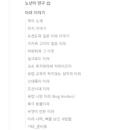
노년의 연구
미라 이야기
책의 소개
외치 이야기
슈겐도와 일본 미라 이야기
극지와 고지의 얼음 미라
마왕퇴와 그 이웃
실크로드 미라
오슈 후지와라와 히라이즈미
유럽 교회의 썩지않는 성직자 미라
신대륙의 미라
조선시대 미라
유럽 니탄 미라 (Bog Bodies)
북극 동물미라
우연이 만든 미라
미라 너머, 뼈를 남긴 사람들
기타_준비중