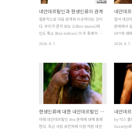
네안데르탈인과 현생인류의 관계
결론적으로 다음 관계와 비슷하다는 것이
앞서 네안
다. 우리가 흔히 보는 소(Bos taurus)와
문제에서 설
인도 혹소 (Bos indicus).이 두 종류의 소
GPT와 대
는 모양이 많이 다르지만 여전히 같은 종
파일로 전
2026. 8. 7.
2026. 8. 7.
으로 교잡해서 후손을 낳을 수 있다. 다음
안데르탈인
으로 사람 회충과 돼지 회충. 이 둘은 서로
아니라 같은
같은 종으로 지금은 보지만, 사람을 감염
안에서 서로 
시키거나 돼지를 감염시키는 데 있어 서
인도 혹소 (B
로 간에 차이점이 관찰된다. 돼지를 감염
슷한 유전
시키는 녀석은 사람을 잘 감염시키지 못
구분하기 
한다. 같은 종인 회충이 두개의 서로 다른
상이 사람과
종으로 나뉘어 가는 단계에 있다고 요즘
분리되어 가
은 본다. 위 사진에는 유전적 차이에도 불
사람회충과
현생인류에 대한 네안데르탈인 dna의 이입현상
구하고 단일 종이라 했지만, 실제로 유전
수 있겠다
적으로도 차이가 거의 없고, 다만 감염시
결국 지금까
아래 네안데르탈인 dna 문제에 대해 총평
by 막스 플
키는 숙주만 사람과 돼지로 선택적이 된
서로 다른 
한다. 최근 사람 유전자에 이런 저런 네안
Societ