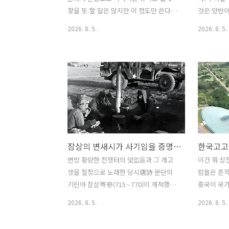
지 더하여. 너도 나도 세이와 겐지의 후손
이 다른 집
찾을 듯.할 말은 많지만 이 정도만 쓴다.
것은 양반이
임을 자칭했지만, 그 진위 여부는 솔직히
어오는 경우가
*** [편집자주] *** 이 문제는 편집자 역시
니라는 뜻이
2026. 8. 5.
2026. 8. 5.
알수 없다..
할 말이 많고, 그에 대해서는 조만간 한 번
서, 양반이
정리하겠다. 저 홍산문화 해체 문제는 그
로서 과거를
만큼 심각한 사안이다.첫째 해제인가 자
을 받아 
체 변환인가?둘째 해체라면 기후변화가
는 의미가 
원인인가? 다른 원인이 있는가?셋째 그
전의 양반 
해체가 맞다면 그 해체한 이후 분파는 모
은, 원래는
름지기 하북쪽 중원 쪽으로만 가는가? 아
록 사족에게
니면 동진해서 한반도로까지 영향을 미치
이다. 그러
는가?넷째, 그 유전학적 골고고학적 성과
의를 반복하
잠삼의 변새시가 사기임을 증명하는 한국전쟁 한 장면
와 한반도 고인류 문제[신석기 이후]는 어
개꼬리가 
찌 되는가?다섯째 저 홍산문화 자체는 물
을 위한 배
변방 황량한 전쟁터의 덧없음과 그 개고
이건 뭐 상
론이고 그에서 기원하는 잡곡문명은 어찌
고 더 나아
생을 절창으로 노래한 당시唐詩 문단의
람들은 흔
되는가?저들이 지금의 중국문화는 지금
것으로 되어
기린아 잠삼岑參(715∼770)이 개척했다
중국이 국
의 중국 영토 각지에서 발전하는 ..
상황인 것이
는 이른바 변새시邊塞詩가 실은 개사기
프로젝트 '
2026. 8. 5.
2026. 8. 5.
임을 내가 계속 주장하거니와 덧붙여 농
구미에 맞는
민시 또한 그 부류에 속하니, 그러면서 내
까?더구나 