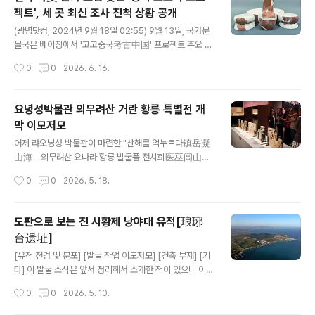
다간다 하다 올 여름도 그냥 넘기려나?이 여름 무더위도 8
젝트', 세 곳 최신 조사 진척 상황 공개
월을 접어들면 변하기 시작해서 풀이 완연히 꺾인다.여전
글 내용
히 무더우나 아침저녁 공기가 변하기 시작하며 바닷물은
(광명닷컴, 2024년 9월 18일 02:55) 9월 13일, 국가문
차가워져 더는 들어가기 힘들다.물론 그것을 이기자고 요
물국은 베이징에서 '고고중국考古中国' 프로젝트 주요 세
샌 한겨울에도 서핑을 하는 사람도 늘어나더라만.
곳 고고학 유적, 즉 저장성 취저우 황차오둔 유적折江衢
작성시간
0
0
2026. 6. 16.
州皇朝墩遗址, 장쑤성 싱화 차오양강 유적江苏兴化草
堰港遗址, 그리고 허난성 팡청 발리차오 유적河南方城
八里桥遗址의 최신 진척 상황을 보고하는 회의를 개최했
요녕성박물관 의무려산 거란 황릉 특별전 개
다. 저장성 취저우 황차오둔 유적: 장강 하류 초기 벼농사
막 이모저모
사회의 축소판. 저장성 취저우시衢州市 취장구衢江区에
글 내용
위치한 황차오둔 유적은 약 9,300년에서 8,000년 전 신
어제 랴오닝성 박물관이 마련한 "산해를 억누르다镇岳凝
석기 초기에서 중기 정착지 유적이다.약 7만 제곱미터 면
山海 - 의무려산 요나라 황릉 발굴품 전시회医巫闾山辽
적에 걸쳐 북쪽과 남쪽에 두 개 계단식 논과 해자로 이루어
代帝陵考古成果展" 특별전이 오늘 개막한다는 예고를
작성시간
0
0
2026. 5. 18.
진다.유적 주변에서는 고대 하천, 고대 연못, 그리고 고대
했거니와 그 개막 장면을 정리한 중국 쪽 보도들이 있어 사
연못과 정착지 해자를 연결하는 도랑도 발견..
진 중심으로 소개한다. 의무려산 거란 황실 무덤 발굴 성과
전 요녕성박물관서 개막조금은 아쉽게도 심층 분석이나,
도판으로 보는 진 시황제 낭야대 유적[琅琊
세밀한 컷들을 기대했으나, 제너럴한 장면이 많다. 그래도
台遗址]
분위기를 엿보는 데는 충분하다 생각한다.궁금하신 분들은
글 내용
직접 다녀오시는 방법도 있다. 소현세자나 봉림대군도 다
[유적 전경 및 분포] [발굴 작업 이모저모] [건축 부재] [기
녀온 심양 길 아니던가? 금새 간다.
타] 이 발굴 소식은 앞서 정리해서 소개한 적이 있으니 이를
참고했으면 싶다. 시황제가 만들었다는 낭야대 유적http
작성시간
0
0
2026. 5. 10.
s://historylibrary.net/entry/2-34 시황제가 만들었다
는 낭야대 유적2024년 12월 21일 신화사新华社 청도青