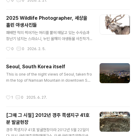
0
0
2026. 2. 21.
니와 1944년 로마로 입성하는 연합군이라 한다. 라이프
메거진 아카이브가 출전이라 하는데, 참으로 방대한 컬렉
션이 부럽기만 하다.2차 세계대전이 이제 막바지를 향해
2025 Wildlife Photographer, 세상을
달리기 시작하는 시점이라일본 독일과 더불어 추축군 트로
홀린 야생사진들
이카를 형성한 이탈리아가 무너졌다. 하긴 뭐 이때 이미 무
글 내용
솔리니는 패망하고 이탈리아는 히틀러 수중으로 떨어진 시
패배한 적의 썩어가는 머리를 뿔에 매달고 있는 수사슴과
점이기는 했다.
장난기 넘치는 스라소니, 누빈 올해의 야생동물 사진작가
상 대중 투표 부문 최종 후보에 오르다2025년 누빈 올해
작성시간
0
0
2026. 2. 5.
의 야생동물 사진작가상 대중 투표 부문Wildlife Photog
rapher of the Year Nuveen People's Choice Aw
ard 최종 후보에 오른 24점 사진을 소개한다.수컷 꽃사슴
Seoul, South Korea itself
이 경쟁 상대 수컷 잘린 머리를 뿔에 매달고 있다. 먹이를
글 내용
This is one of the night views of Seoul, taken fro
가지고 노는 스라소니lynx 모습이 담긴 놀라운 장면을 포
m the top of Namsan Mountain in downtown Seo
함한 사진들이 연례 야생 사진 공모전 인기상 최종 후보에
ul.Seoul was designated as the capital of the Jo
올랐다.2025년 누빈 올해의 야생 사진작가상 인기상은 런
seon Dynasty in 1392 AD, right after its foundin
던 자연사 박물관이 주최하며, 전 세계 어디에서든 온라인
작성시간
1
0
2025. 6. 27.
g, and has been the capital of Korea for over 60
으로 자신이 가장 좋아하는 사진에 투표할 수 있다.ht..
0 years until it became the current South Korea.
Going back even further, in 18 BC, it was the cap
[그때 그 시절] 2012년 경주 쪽샘지구 41호
ital of the Baekje Kingdom when it was founded.
분 발굴현장
This dynasty..
글 내용
경주 쪽샘지구 41호 발굴현장이라 2012년 5월 22일이
다. 당시 국립경주문화재연구소, 요새 국립경주문화유산연