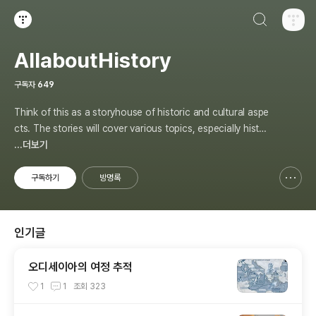
검색하기
티스토리
AllaboutHistory
구독자
649
Think of this as a storyhouse of historic and cultural aspe
cts. The stories will cover various topics, especially histor
y, sometimes in-depth, sometimes with a light touch. One
...더보기
constant approach will be to resist any common sense or
generalized viewpoint
구독하기
방명록
신고하기 레이어
열기
인기글
오디세이아의 여정 추적
1
1
조회
323