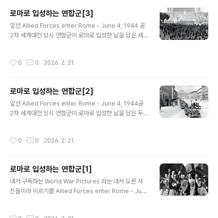
岛 발 소식이다.수년간의 체계적인 고고학 발굴을 통해 고
로마로 입성하는 연합군[3]
고학도들이 청도 낭야대 유지 青岛琅琊台遗址 주봉主
글 내용
앞선 Allied Forces enter Rome - June 4, 1944 곧
峰인 '대대大台'의 주체가 진한秦汉 시대 고historylibr
2차 세계대전 당시 연합군이 로마로 입성한 날을 담은 세
ary.net 산동 낭야대琅琊台 유적 발굴 산동 낭야대琅琊
번째 사진 뭉치라
台 유적 발굴The Langyatai ruins, located in Huang
dao district, #Qingdao, #Shandong province, ar
작성시간
0
0
2026. 2. 21.
e ..
로마로 입성하는 연합군[2]
글 내용
앞선 Allied Forces enter Rome - June 4, 1944곧
2차 세계대전 당시 연합군이 로마로 입성한 날을 담은 두
번째 사진 뭉치라
작성시간
0
0
2026. 2. 21.
로마로 입성하는 연합군[1]
글 내용
내가 구독하는 World War Pictures 라는 데서 오른 사
진들이라 이르기를 Allied Forces enter Rome - Jun
e 4, 1944 LIFE Magazine Archives - Carl Mydan
s & George Silk Photographers WWP-PD라 하거
작성시간