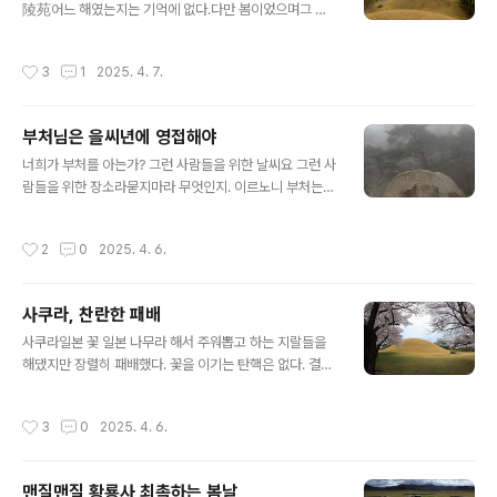
陵苑어느 해였는지는 기억에 없다.다만 봄이었으며그 봄
entury court p..
은 아늑했고 그 봄날은 따스했다는 기억만 있다.일년 열두
달 오늘만 같아라 하지 않았나 모르겠다.그리 찬란하지는
작성시간
3
1
2025. 4. 7.
않았으되 그 찬란은 요란이라 모름지기 왁자지껄해야 봄이
겠는가?이런 봄날 저런 봄날 다 있으리로대 저만치만 침잠
했으면 싶다.어제 서울 남산 자락을 봤다.꽃띠 둘러야 할 둘
부처님은 을씨년에 영접해야
레길에 여직 꽃소식이 없다.북상하던 봄기운 경북 산불에
글 내용
놀라 주춤하고 있는지도 모르겠다.이러다 각중에 불타지
너희가 부처를 아는가? 그런 사람들을 위한 날씨요 그런 사
않겠는가?오석산 마신 듯 그리 미쳐 날뛰지 않겠는가?모란
람들을 위한 장소라묻지마라 무엇인지. 이르노니 부처는
피자 온 성중이 미쳐 날뛴다지 않는가?사쿠라 저쪽 남녁에
을씨년이다.귀신이다.그 을씨년 그 귀신을 영접하기 좋은
서 질러갔기에 목단을 기다리노라.
날 좋은 곳이라저 때맞춤을 일러 안성맞춤 기성복이라 한
작성시간
2
0
2025. 4. 6.
다.어느 해 어느 봄날 경주 남산 칠불암이다.
사쿠라, 찬란한 패배
글 내용
사쿠라일본 꽃 일본 나무라 해서 주워뽑고 하는 지랄들을
해댔지만 장렬히 패배했다. 꽃을 이기는 탄핵은 없다. 결국
에는 졌다.것도 아주 장렬히, 그리고 처참히 졌다. 묵사발이
났다. 내가 말했다.나무에 국적이 있는가?질 수밖에 없던
작성시간
3
0
2025. 4. 6.
이유다. 못내 패배를 인정하지 못하는 이들이 들고 나온 반
박도 없지는 않다. 개중 어떤 사쿠라는 제주 특산이라고 말
이다. 그래서 안심이 되던가? 우리 것이라 해서 안심이 되
맨질맨질 황룡사 최촉하는 봄날