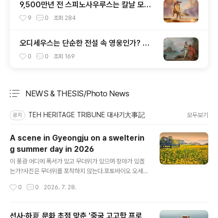
9,500만년 전 스피노사우루스는 칼날 모양
머리 볏이 있었다
9
0
조회
284
오디세우스는 단순한 전설 속 영웅인가? 아
니면 실존 인물인가?
0
0
조회
169
NEWS & THESIS/Photo News
분류 전체보기
주요 글 목록
TEH HERITAGE TRIBUNE 대사기大事記
모두보기
공지
A scene in Gyeongju on a swelterin
g summer day in 2026
글 내용
이 풍광 어디에 폭서가 있고 무더위가 있으며 장마가 있겠
는가?사진은 무더위를 포착하지 않는다.포토바이오 오세
윤 작가가 담는 사진은 언제나 화려하면서도 언제나 쓸쓸
작성시간
0
0
2026. 7. 28.
하다.저 화려 뒤엔 언제나 죽음의 그림자가 어른한다.꼭 저
뒤 주검을 담은 무덤이 병풍 삼아 둘러쳐서이겠는가?그러
고 보니 저 여름날 경주를 맛보지 않은 지 좀 된 듯하다.간
선사·하夏 문화 초점 맞춘 '중국 고고학 프로