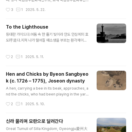
구소가 발굴했다.당시 소장이 내 기억에 류춘규 선생이었
작성시간
3
1
2025. 5. 22.
는지 아니면 그 어간은 맞다.전형하는 돌무지덧널무덤 적
석목곽분이라사진 보는 사람 기준으로 앞쪽이 무덤 주인공
이 묻힌 이른바 주곽主槨이고 벽면으로 가린 뒤편이 껴묻
To the Lighthouse
거리를 넣는 소위 부곽副槨이다.보는 사람 기준 사람 머리
글 내용
등대란 가이드다.어둠 속 한 줄기 빛이라 안도 안심에의 호
는 도기가 잔뜩 있는 앞쪽에 뒀다.두 발치에는 소형 도기 1
도呼道다.지쳐 나가 떨어질 때소생을 부르는 환각제이며
점씩을 두었다.보는 사람 기준 왼편에는 이른바 환두대도
넉다운한 넋에의 갈보나이저galvanizer다.You are my
가 있으니 이것이 현실을 반영한다면 피장자는 오른손잡이
guiding light.난 너에게 등대일까?흡혈하는 귀鬼 아닐까
일 터겠지만 죽은 사람이 오른손잡인지 왼손잡인지 묻어주
작성시간
2
1
2025. 5. 11.
자문한다.
는 놈이 알게 무엇이며 솔까 어느 방향이건 무슨 상관이겠
는가? 저 41호분은 발굴 종료와 더불어 다시 묻고 없던..
Hen and Chicks by Byeon Sangbyeo
k (c. 1726 – 1775), Joseon dynasty
글 내용
A hen, carrying a bee in its beak, approaches, a
nd the chicks, who had been playing in the yard,
gather around their mother.Bees and butterflies
작성시간
2
1
2025. 5. 10.
are drawn to the pink roses behind a rock.The v
arious actions of the chicks demonstrate the art
ist’s meticulous observation and delicate portra
신라 물리며 모란으로 달려간다
yal, as seen in the soft feathers of the chicks.Thi
글 내용
Great Tumuli of Silla Kingdom, Gyeongju慶州大
s work is by Byeon Sangbyeok, an eighteenth-c