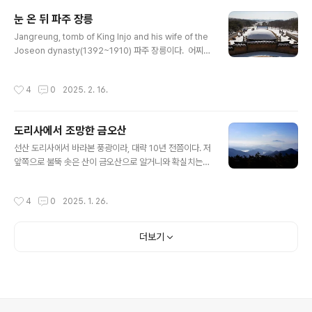
ounger brother of King Heondeok. He was marr
눈 온 뒤 파주 장릉
ied to Queen Jeongmok, the daughter of King S
글 내용
oseong. Upon rising to the thron..
Jangreung, tomb of King Injo and his wife of the
Joseon dynasty(1392~1910) 파주 장릉이다. 어찌한
인연이었는지 자세한 기억은 없지만, 천지사방 싸돌아다니
던 그 무렵이라11년 전 오늘인 2013년 2월 16일, 나는 저
작성시간
4
0
2025. 2. 16.
곳을 찾았다. 직전 제법 많은 눈이 온 듯 수북한 상태다. 이
젠 그런 열정도 많이 사그라들고 말았다. 아니다 정확히는
더한 새로움을 찾아나섰다 하는 편이 나을 법하다.
도리사에서 조망한 금오산
글 내용
선산 도리사에서 바라본 풍광이라, 대략 10년 전쯤이다. 저
앞쪽으로 불뚝 솟은 산이 금오산으로 알거니와 확실치는
아니하다. 김천이랑 경계를 이루는 해발 976m 금오산이
맞으리라 본다. 저 너머가 김천일 터이며 그 너머 자락에 갈
작성시간
4
0
2025. 1. 26.
항사 터가 있다. 용산 국립중앙박물관에서 약탈하고선 내
어놓을 생각이 없는 국보 삼층석탑 쌍탑이 있던 자리 말이
다. 찍은 도리사는 널리 알려졌듯이 신라에 불교가 도래한
더보기
그 역사적인 장소다. 아도화상이 이 일대에서 전도활동을
하면서 절을 창건하니 그곳이 도리사요그에서 지금의 김천
황악산 기슭을 손가락으로 가르키며 저기가 절을 세울 만
한 곳이라 해서 세운 절이 직지사直指寺니 직지사는 글자
그대로 손가락으로 가르켜서 점지한 땅이라는 뜻이다. 능