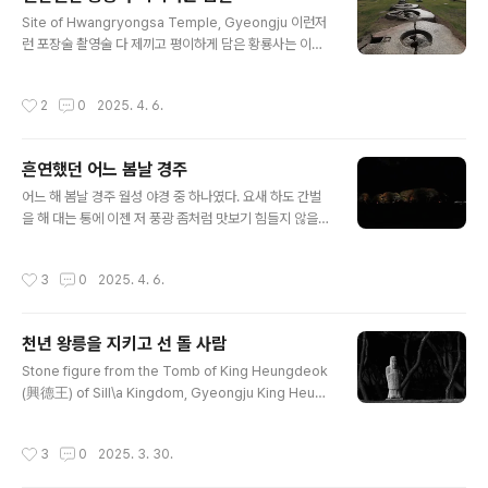
던가 말이다. 그러기엔 사쿠라는 너무나 찬란하다. 아 참 저
글 내용
기는 경주 대릉원이다.미추왕릉이던가? 암튼 그렇다.
Site of Hwangryongsa Temple, Gyeongju 이런저
런 포장술 촬영술 다 제끼고 평이하게 담은 황룡사는 이렇
다. 눈에 보이는 대로 담아본 어느 봄날 황룡사라 구체로는
여기를 금당이라 한다던가?금당金堂, 금인金人이 사는
작성시간
2
0
2025. 4. 6.
전당 혹은 집이라는 뜻이다. 부처님은 항상 온몸에서 황금
빛이 난다 해서 일컫기를 금인이라 하니멀리는 저 흉노 시
대에 흉노가 한 나라 조정에 금인을 바쳤다 하거니와 저 집
흔연했던 어느 봄날 경주
주인이었을 금인은 장륙존丈六尊이라 해서 키가 서장훈
글 내용
보다도 훨씬 컸다. 그랬다. 부처님은 모든 것이 다 컸다 한
어느 해 봄날 경주 월성 야경 중 하나였다. 요새 하도 간벌
다. 심지어 거기시도 인류 역사 이래 가장 커서 그래서 대웅
을 해 대는 통에 이젠 저 풍광 좀처럼 맛보기 힘들지 않을까
大雄이라 하지 않았던가?수컷 중에서도 가장 큰 수컷, 그
한다. 언제나 그렇듯이 경주의 봄날은 그때도 찬란했다. 내
래서 대웅이었다. 맨질맨질했던 황룡사 떠올리며 여느 해
마음으로 찬란했는지는 기억에 없으나 하도 아픈 기억만
작성시간
3
0
2025. 4. 6.
보다 더딘 지금 봄더러 왜..
많아 마음까진 찬란하지 않았으리라 본다. 그래도 찬란한
봄을 대하다 보면 마음 또한 찬란해지 날 있지 않겠는가?그
때를 우리는 흔연欣然이라 부르니 그 흔연도 시대 감각에
천년 왕릉을 지키고 선 돌 사람
맞추어 요새는 오르가즘이라 한다더라.
글 내용
Stone figure from the Tomb of King Heungdeok
(興德王) of Sill\a Kingdom, Gyeongju King Heung
deok is as follows from wikipedia(http://en.wiki
pedia.org/wiki/Heungdeok_of_Silla)Heungdeok
작성시간
3
0
2025. 3. 30.
of Silla (777 - 836) (r. 826–836) was the 42nd ru
ler of the Korean kingdom of Silla. He was the y