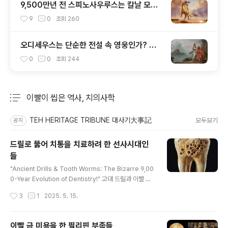
9,500만년 전 스피노사우루스는 칼날 모양
머리 볏이 있었다
9
0
조회
260
오디세우스는 단순한 전설 속 영웅인가? 아
니면 실존 인물인가?
0
0
조회
244
이빨이 씹은 역사, 치의사학
분류 전체보기
주요 글 목록
TEH HERITAGE TRIBUNE 대사기大事記
모두보기
공지
드릴로 뚫어 치통을 치료하려 한 선사시대인
들
글 내용
"Ancient Drills & Tooth Worms: The Bizarre 9,00
0-Year Evolution of Dentistry!" 고대 드릴과 이빨 벌
레: 기이한 9,000년 치과학의 진화인류는 석기 시대부터
작성시간
3
1
2025. 5. 15.
치통과 싸웠다.과학도들이 기원전 7,000년까지 거슬러 올
라가는 초보적인 치과 시술 증거를 발견했다.초기 "치과의
사dentists"들은 날카로운 부싯돌 도구로 충치를 뚫었을
이빨 금 미용을 한 필리핀 부족들