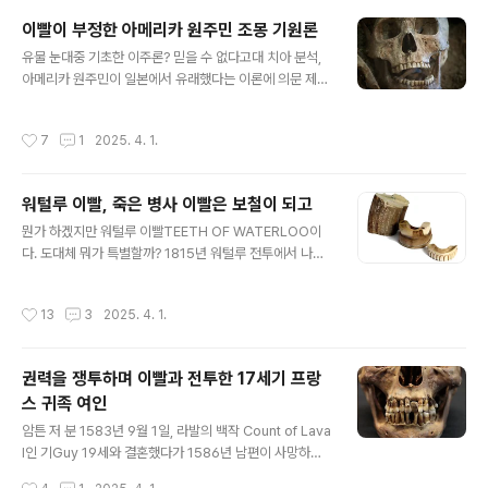
움, 지위, 혹은 영적인 신념을 위한 것이었을까? 그것은 그
이빨이 부정한 아메리카 원주민 조몽 기원론
들의 가치와 그들의 문화에서 무엇을 존중했는지에 대해
글 내용
많은 흥미로운 질문을 제기한다.
유물 눈대중 기초한 이주론? 믿을 수 없다고대 치아 분석,
아메리카 원주민이 일본에서 유래했다는 이론에 의문 제기
생물학적 증거는 고고학적 발견과 "전적으로 일치하지 않
아" 아메리카 인디언은 흔히 말하기를 아시아계 몽골인, 특
작성시간
7
1
2025. 4. 1.
히 일본 열도 조몽인과 연결하지만, 기원은 여전히 확실치
않다. 치아 분석 결과 아메리카 원주민이 고대 일본 조몽인
과는 직접 연결점이 없다는 연구성과가 2021년 10월 13
워털루 이빨, 죽은 병사 이빨은 보철이 되고
일 온라인 공개된 PaleoAmerica에 탑재됐다.수년 동안
글 내용
고고학자들은 북미에 살았던 최초의 사람들이 약 1만5천
뭔가 하겠지만 워털루 이빨TEETH OF WATERLOO이
년 전에 고대 일본을 점령한 조몽족 후손이라고 예측하곤
다. 도대체 뭐가 특별할까? 1815년 워털루 전투에서 나폴
했다. 이 무렵 저들이 베링해를 건너 아메리카 대륙에 도달
레옹은 패배했지만, 영국과 프랑스 양쪽에서 군인 약 5만
했다는 것이다.물론 당시 베링해는 베링 육교Bering Lan
명이 사망한 대참사다. 죽은 병사들은 매장하기 전에 건강
작성시간
13
3
2025. 4. 1.
d Bridge라 해..
한 병사들 치아는 뽑아서 영국에 보냈다. 이 치아는 틀니(의
치) 제작에 사용되었니 이를 "워털루 치아"라고 불렀다. 그
뒤에는 워털루랑 상관 없이 실제 치아로 만든 모든 보철물
권력을 쟁투하며 이빨과 전투한 17세기 프랑
은 이렇게 일컫게 되었다. 이런 거 보면 참말로 인간이란
스 귀족 여인
존재가 알다가도 모르겠다. 좀 더 상세한 내용은 아래 bb
글 내용
c 기사 참조 https://www.bbc.com/news/magazin
암튼 저 분 1583년 9월 1일, 라발의 백작 Count of Lava
e-33085031 The dentures made from the teeth
l인 기Guy 19세와 결혼했다가 1586년 남편이 사망하
of dead soldiers ..
자 라발, 몽포르, 하르코트의 태후 백작부인[Dowager C
작성시간