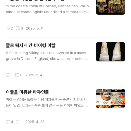
가능성이 높다.고대 수메르인(기원전 5,000년)은 충치 원
글 내용
In the coastal town of Bolinao, Pangasinan, Philip
인을 신화적인 "벌레worms"로 돌렸는데, 이 이론은 수천
pines, archaeologists unearthed a remarkable a
년 동안 지속되었다.체계적인 치과학은 1800년대에 미국
rtifact that offers profound insights into pre-col
최초의 치과대학(1840년)과 하버드 대학교 프로그램(186
onial Filipino culture.필리핀 팡가시난Pangasinan 주
7년)을 통해 비로소 시작되었다.산업 혁명은 치약 튜브와
작성시간
2
3
2025. 5. 11.
볼리나오Bolinao 해안 마을에서 고고학도들이 식민지 이
현대적인 칫솔을 가져왔지만..
전 필리핀 문화pre-colonial Filipino culture에 대한 심
오한 통찰을 제공하는 놀라운 흔적을 발굴했다. 볼리나오
줄로 턱지게 간 바이킹 이빨
두개골Bolinao Skull로 알려진 이들 두개골은 14~15세
글 내용
기 소산으로, 정교한 금으로 장식된 치아 장식이 특징이다.
A fascinating Viking skull discovered in a mass
아래 아티클에서 계속 https://heriworld.com/..
grave in Dorset, England, showcases intentional
ly filed teeth, hinting at intimidation tactics or sta
tus elevation.영국 도싯Dorset의 집단묘지에서 발견된
작성시간
1
0
2025. 5. 4.
바이킹 두개골에는 의도적으로 간 치아가 드러나 있는데,
이는 위협적인 전술이나 신분 상승을 암시한다.이러한 치
아 변형은 다른 스칸디나비아 바이킹 유적에서 발견되는
이빨을 미용한 마야인들
관습과 유사하며, 이는 잠재적으로 사회적 또는 상징적 의
글 내용
미를 지닌 광범위한 현상이었음을 시사한다.이처럼 눈에
마야 문명에는 놀라운 미용 치과를 만든 숙련된 치과 의사
띄는 변형은 바이킹 전사들의 개별 정체성을 보여줄 뿐만
들이 있었다.그들은 종종 보석 같은 옥을 치아에 박았고, 접
아니라 그들의 문화적 전통과 가치에 대한 통찰을 제..
착을 위해 천연 수지를 사용했다. 그들이 치아의 치수toot
h's pulp를 해치지 않고 작은 구멍을 뚫어 치아 해부학에
작성시간
4
1
2025. 4. 23.
대한 고급 이해를 보여주는 방법은 흥미롭다. 하지만 무엇
이 마야인들을 이 치과 경계를 넓히게 만들었을까?아름다