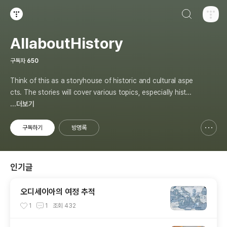
검색하기
티스토리
AllaboutHistory
구독자
650
Think of this as a storyhouse of historic and cultural aspe
cts. The stories will cover various topics, especially histor
y, sometimes in-depth, sometimes with a light touch. One
...더보기
constant approach will be to resist any common sense or
generalized viewpoint
구독하기
방명록
신고하기 레이어
열기
인기글
오디세이아의 여정 추적
1
1
조회
432