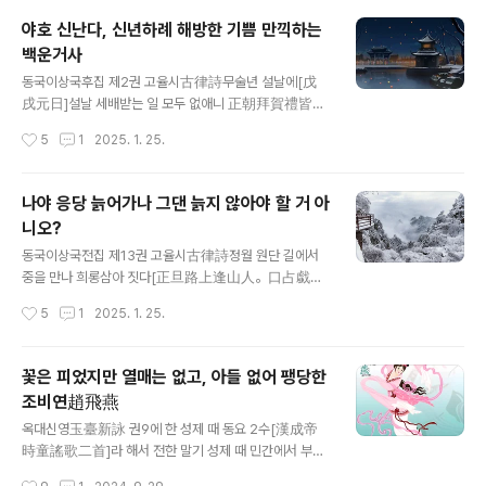
유명한 시가 있으니, 본래 이 시는 제목이 없지마는 그 첫
야호 신난다, 신년하례 해방한 기쁨 만끽하는
구를 따라서 이리 이름한다. 그 첫 대목은 이렇다. 孔雀東
백운거사
南飛 五里一徘徊 5리마다 한번씩 서성이네 十三
글 내용
能織素 열셋에 비단짤 줄 알았고十四學裁衣 열넷엔 옷
동국이상국후집 제2권 고율시古律詩무술년 설날에[戊
만들기 배웠네 내가 늘 의심하는 대목은 저 첫 구절 공작동
戌元日]설날 세배받는 일 모두 없애니 正朝拜賀禮皆刪
남비孔雀東南飛라 이는 공작孔雀이라는 동남쪽을 날아
늙은 몸 편하기 위함일 뿐 / 只爲殘身自要安 문밖엔 참새
작성시간
5
1
2025. 1. 25.
간다[飛]는 뜻이거니와문제는 이에서 말하는..
그물 칠 만한데 / 門外雀羅方可設 왜 손들이 와서 서성대
는가 / 如何賓客立盤桓 잠이 좋아 그믐밤도 제끼고선 嗜
睡輕抛守歲宵 해 중천이라도 자빠져 음냐음냐 / 日高猶
나야 응당 늙어가나 그댄 늙지 않아야 할 거 아
臥放長謠 이제야 여유롭게 눌루랄라 콧노래 / 如今時得
니오?
閑中詠 눈바람 추운 날 조회도 면했네 風雪天寒免會朝
글 내용
(이날 눈이 내렸다.)[주-D001] 참새 그물 칠 만한데 : 벼슬
동국이상국전집 제13권 고율시古律詩정월 원단 길에서
에서 물러나와 한가하게 삶을 표현한 말. 사기史記 급정전
중을 만나 희롱삼아 짓다[正旦路上逢山人。口占戱
汲鄭傳에 “적공翟公이 정위廷尉로 있을 때엔 손님들
贈。]나야 속세에서 설날 만나몸이 늙어가는 줄 알지만 깊
작성시간
5
1
2025. 1. 25.
이 문에 가득하더니 퇴직한 후에는 문 밖에 새 잡는 그물
은산에선 세월 피해갈 터눈썹 어이 눈처럼 하얕소我於世
을 치게 되었다.” 하였다. ⓒ 한국고전번역원 | 김학
上遇王春 已分年來老逼身 深谷想應逃歲月 如何亦
주 (역) ..
作雪眉人ⓒ 한국고전번역원 | 정지상 이장우 (공역) | 19
꽃은 피었지만 열매는 없고, 아들 없어 팽당한
80, 이 번역을 대폭 고친다. 말할 것도 없이 백운거사 이규
조비연趙飛燕
보 작이다. 이 양반 개그맨 뺨치는 재주가 출중하다.
글 내용
옥대신영玉臺新詠 권9에 한 성제 때 동요 2수[漢成帝
時童謠歌二首]라 해서 전한 말기 성제 때 민간에서 부른
동요 두 가지가 수록됐으니 그에는 다음과 같은 서문이 있
작성시간