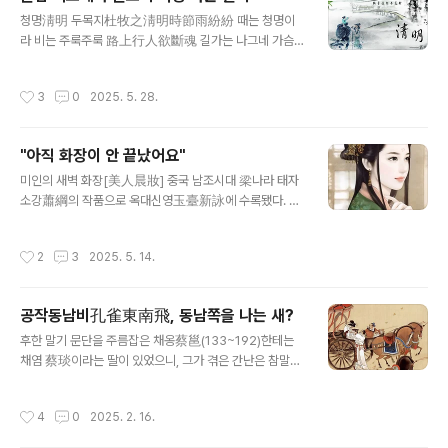
누라가 죽었다는 소식을 접하고 쓴 도망시悼亡詩가 그것
글 내용
청명淸明 두목지杜牧之淸明時節雨紛紛 때는 청명이
이라위선 그 시 원문과 옮김을 본다. 옮김은 내가 새로 손을
라 비는 주룩주룩 路上行人欲斷魂 길가는 나그네 가슴
봤다. 那將月老訟冥司 어찌하면 커플신이 저승 향해 따
찢어질듯 借問酒家何處有 묻노니 술집은 어드메냐 하니
져물어來世夫妻易地爲 다음 생엔 나랑 그대 자리 바꿔
牧童遙指杏花村 목동이 멀리 살구 핀 마을 가르키네 흔
태어날까我死君生千里外 나는 죽고 그대는 천 리 밖에
작성시간
3
0
2025. 5. 28.
히 두목杜牧(803~853)이라 일컫는 만당晩唐의 문단
살아남아使君知我此心悲 그대로 하여금 이 내 슬픔 알
기린아 시작 중에서도 명편으로 꼽히어니와모든 한시는 앞
게 했으면흔히 이 시를 해설하기를 추사가 ..
대가리는 도론導論과 같아, 그 도론이 제아무리 씨잘데기
"아직 화장이 안 끝났어요"
없이 보이고, 또 클리쉐하게 보여도 결국 마지막 구절 한 방
글 내용
이라 언뜻 평범하게만 보이는 이 작품 또한 딱 한 구절, 곧
미인의 새벽 화장[美人晨妝] 중국 남조시대 梁나라 태자
목동이 저 멀리 살구 꽃 만개한 마을을 가르킨다는 그 대목
소강蕭綱의 작품으로 옥대신영玉臺新詠에 수록됐다. 첫
하나로 두고두고 명편으로 회자한다. 뭐 따질 이유 없다. 저
구에 보이는 朝는 제목으로 보아 이른 아침으로 보아야 한
무렵 두목이 어디에 있었는냐 하나도 중요하지 않다.진짜
다. 그 옛날 여인의 화장과 그 미적 기준을 엿보게 하는 작
작성시간
2
3
2025. 5. 14.
목동이 있는 곳에 있었는가 하나도 중요하지 않다..
품이다. 그 생생한 면모는 고고학 발굴 등을 통해 빈번한 숫
자를 출토한 도용陶俑을 보면 된다. 北窗向朝鏡 북쪽 창
가 앉아 아침 거울 바라보니 錦帳復斜縈 비단 장막 또한
공작동남비孔雀東南飛, 동남쪽을 나는 새?
비스듬히 둘러쳤네 嬌羞不肯出 앳된 수줍음에 나오려 하
글 내용
지 않고는 猶言妝未成 말하기를 아직 화장이 안 끝났어요
후한 말기 문단을 주름잡은 채옹蔡邕(133~192)한테는
散黛隨眉廣 아이섀도 입힌 눈썹에 미간은 넓고 燕脂逐
채염 蔡琰이라는 딸이 있었으니, 그가 겪은 간난은 참말로
臉生 볼터치 화장이 빰 따라 피어나네 試將持出衆 그 모
극악무도하기 짝이 없으니 이 이야기는 훗날 혹 다른 기회
습 그대로 남들 앞에 선다면 定得可憐名 정녕 사랑스럽단
를 엿보기로 하고, 이 딸 역시 아버지에 견줄 만한 뛰어난
작성시간
4
0
2025. 2. 16.
말 들으리오
시인이기도 했으니 그가 지었다고는 하나, 그 작자가 정확
히 누구인지는 논란이 많은 공작동남비孔雀東南飛라는