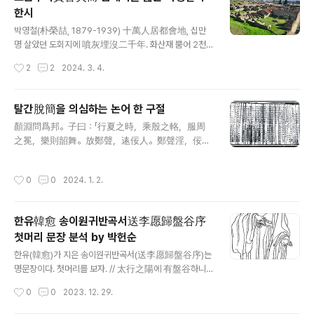
보다. 한데 이에서 앞서 본 마질차摩叱次가 마차摩次라는
한시
이름으로 보이며 삼국사기와 삼국유사에서 말한 원성왕 선
글 내용
대 계보가 거의 그대로 보인다. 이 계보는 12대 진종眞宗
박영철(朴榮喆, 1879-1939) 十萬人居都會地, 십만
과 13대 흠운欽運 사이에 1대가 탈락했으니, 그런 사실은
명 살았던 도회지에 噴灰埋沒二千年. 화산재 뿜어 2천
저 계보도에도 그대로 보이고 있다. 곧 삼국사기에서도 이
년 동안 잠겼네. 掘來物物多精巧, 발굴하니 문물 모두 정
작성시간
2
2
2024. 3. 4.
름을 드러내는 흠운은 그에 의하면 태종무열왕 김춘추의
교한데 古代文明始可傳. 고대 문명 비로소 전해졌다네.
반자半子, 곧..
≪구주음초歐洲吟草≫(1928) *** 중문학도 조성환 선
생이 소개한 것인데 전재한다. 저 폼페이는 베를린 올림픽
탈간脫簡을 의심하는 논어 한 구절
마라톤 금메달리스트 손기정이 올림픽을 끝내고 귀환하면
글 내용
顏淵問爲邦。子曰：「行夏之時，乘殷之輅，服周
서 쓴 기행문도 있다. 이로 보아 이미 식민지시대에 가 볼
之冕，樂則韶舞。放鄭聲，逺佞人。鄭聲淫，佞人
만한 데로 꼽혔음을 본다.
殆。」 안연이 나라를 어떻게 다스려야 하는지 물었다. 공자
가 말씀하셨다. "하나라 역법을 쓰고 은나라 수레를 타고
작성시간
0
0
2024. 1. 2.
주나라 면류관을 쓰고 음악은 소무를 쓰면 된다. 정나라 음
악을 내치고 아첨하는 놈을 멀리해야 한다. 정나라 음악은
음란하고 아첨하는 사람은 위험하니라." 논어 위령공편 이
한유韓愈 송이원귀반곡서送李愿歸盤谷序
구절은 심각한 탈간이 있는 듯 하다. 마지막 음악 부분을 보
첫머리 문장 분석 by 박헌순
면 왜 소무를 쓰고 정나라 음악을 내쳐야 하는지 이유가 있
글 내용
다. 이로 보아 왜 하력夏曆[이를 본문에서는 夏時라 표현
한유(韓愈)가 지은 송이원귀반곡서(送李愿歸盤谷序)는
했다]을 쓰야 하면 은로殷輅를 쓰고 주면周冕을 쓰야는지
명문장이다. 첫머리를 보자. // 太行之陽에 有盤谷하니
에 대한 부연 설명이 있어야 한다. 전승 과정에서 이 부분
盤谷之間이 泉甘而土肥하여 草木이 叢茂하고 居民이
작성시간
0
0
2023. 12. 29.
텍스트가 탈락했음이 분명하다. (2016. 1. 2) *** 논..
鮮少라 // 거의 모든 번역서가 아래와 같은 구조로 번역되
어 있다. // 태항산 남쪽에 반곡이 있는데, 반곡 사이에는 샘