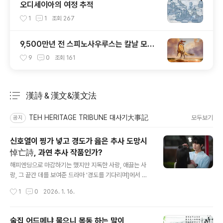
오디세이아의 여정 추적
1
1
조회
267
9,500만년 전 스피노사우루스는 칼날 모양
머리 볏이 있었다
9
0
조회
161
漢詩 & 漢文&漢文法
분류 전체보기
주요 글 목록
TEH HERITAGE TRIBUNE 대사기大事記
모두보기
공지
신호열이 찡가 넣고 경도가 읊은 추사 도망시
悼亡詩, 과연 추사 작품인가?
글 내용
해피엔딩으로 마감하기는 했지만 지독한 사랑, 애끓는 사
랑, 그 끝간 데를 보여준 드라마 '경도를 기다리며]에서 주
인공 이경도(박서준)가 그 애끓는 사랑 서지우(원지안)한테
작성시간
1
0
2026. 1. 16.
읊어주는 시가 느닷없이 죽은지 100년이 훨씬 넘은 그 유
명한 조선후기 금석학자 추사秋史 김정희金正喜(1786
년 ~ 1856)를 소환하거니와추사가 제주도 유배지에서 마
술집 어드메냐 물으니 목동 하는 말이