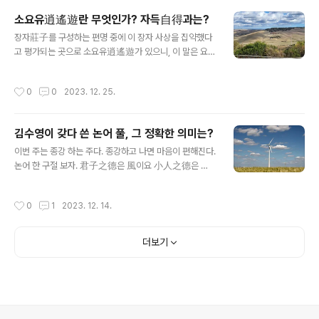
물이 달고 땅이 비옥하여 초목이 무성하고 사는 사람이 적
소요유逍遙遊란 무엇인가? 자득自得과는?
다.// a. 태항산 남쪽에 반곡이 있다. (반곡의 위치를 대략
글 내용
장자莊子를 구성하는 편명 중에 이 장자 사상을 집약했다
말하였다.) b. 반곡 안에는 샘물이 달고 땅이 기름지다. (반
고 평가되는 곳으로 소요유逍遙遊가 있으니, 이 말은 요즘
곡 구역에 물맛이 좋고 토질이 좋다.) c. 초목이 무성하다.
도 소요 逍遙하다는 말을 쓰곤 하거니와, 이 말이 요새는
(그곳에 풀과 나무가 우거졌다.) d. 주민이 적다. (그곳에 사
소풍 혹은 행락 비슷하게 쓰이기도 하지만, 이는 물론 육체
는 인구가 적다.) a는 별 문제가 없다. 그런데, b,c,d는 상
작성시간
0
0
2023. 12. 25.
적 자유로움을 말하기도 하지만 주로 정신이라는 경지에서
호 어떤 관계가 있을까? 물맛이 좋고 땅이 기름진 곳은 ‘마
무엇에도 구속되지 아니하고 여유롭게 여기는 마음 자세에
을..
무게중심이 가 있다. 이르건대 절대자유 이런 말로 이해하
김수영이 갖다 쓴 논어 풀, 그 정확한 의미는?
기도 하는데, 절대자유가 무엇인지는 나는 잘 모르겠다. 당
글 내용
나라 때 육덕명陸德明이 《경전석문經典釋文》 중에 이
이번 주는 종강 하는 주다. 종강하고 나면 마음이 편해진다.
《장자》 소요유 라는 말을 설명하기를 “챕터 이름[편명]이
논어 한 구절 보자. 君子之德은 風이요 小人之德은 草
다. 한가하고 자유롭고 구속되지 않아서 편안히 자득한다
니 草上之風이면 必偃이니라 군자의 덕은 바람이고 소인
는 데서 뜻을 취하였다”(逍遙遊者, 篇名, 義取閑放不
의 덕은 풀이다. 풀위에 바람이 불면 반드시 눕는다. ‘德’이
작성시간
0
1
2023. 12. 14.
拘, 怡適自得) 고 했으니, 이 소요유는 바로 자득..
무엇인지는 나중에 시간이 남으면 생각해보기로 하자. 草
上之風을 ‘풀위에 바람이 불면’으로 번역하면 草上의 風
으로 본 것일까? 이것이 이상하다고 질문하는 학생은 재능
더보기
이 있거나 공부 많이 한 학생이다. 다들 그냥 그대로 암기하
고 묻지 않는다. 한문에는 이런게 많다. 논어에만도 곳곳에
있다. ‘풀위의 바람이면 반드시 눕는다.’ 이게 말이 되나?
君子之德은 風이다. 小人之德은 草이다. 이것은 대등병
렬이므로 하자가 없다. 그러면 뒷구절 "草上之風이면 必