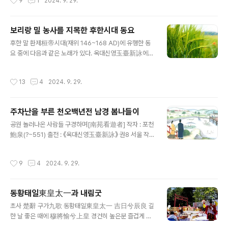
9
1
2024. 9. 29.
다. 한漢나라 성제成帝의 조황후趙皇后는 이름이 비연
飛燕이라 후궁에서 가장 총애를 받으니 항상 황제를 따라
출입했다. 당시 부평후富平侯 장방張放 역시 아첨으로 총
보리랑 밀 농사를 지목한 후한시대 동요
애를 받아 기문지유期門之游라 일컬어졌다. 그런 까닭에
글 내용
후한 말 환제桓帝시대(재위 146~168 AD)에 유행한 동
노래에 이르기를 「장공자張公子는 수시로 황제를 알현하
요 중에 다음과 같은 노래가 있다. 옥대신영玉臺新詠에는
네時相見」라 한 것이다. 비연飛燕은 질후가 심했으니 성
권9에 수록됐다. 小麦青青大麦枯，谁当获者妇与
제는 (정식 황후한테서 혹은 다른 후궁들한테서) 아들을 두
姑。 丈人何在西击胡。 吏买马，君具车，请为诸
지 못했다. 그런 까닭에 이르기를 「황손을 쪼네啄皇孫」、
작성시간
13
4
2024. 9. 29.
君鼓咙胡。 보리는 푸릇푸릇 밀은 말라비틀어지니 누가
「꽃이 피었지만 열매가 없다華而不實」고 말한 것이다. 왕
베어야 할까 시어머니와 며느리 일 장정은 어디 있나 서쪽
망王莽 스스로 일컫기를 漢 황실을 대신하는 이는 土德을
에서 오랑캐 치네 관리는 말 사고 태수께선 수레 마련하시
숭상하니..
주차난을 부른 천오백년전 남경 봄나들이
네 나리들께 간청하고프나 입에서만 오물오물 뭐 따로 설
글 내용
명하지 아니해도 다 짐작하는 그 내용이다. 오랜 전쟁통에
공원 놀러나온 사람들 구경하며[南苑看遊者] 작자 : 포천
남자는 죄다 전장터로 불려 나가고 고향에서는 남은 여자
鮑泉(?~551) 출전 : 《옥대신영玉臺新詠》 권8 서울 작은
들이 갖은 집안인을 다 하는 고역을 증언한다. 전쟁 물자 조
연못 공원에 수레 말 분주히 오가네 도랑가로 멈춰선 수레
달하느라 관청에서도 난리다. 군마軍馬로 쓸 말을 징발하
들 방울 울리며 버들 곁 지나네 높은 신발에 패옥은 짜랑짜
작성시간
9
4
2024. 9. 29.
고, 탱크로 사용할 수레를 장만하느라 정신이 없다. 수탈 밖
랑 얇은 버선 비단치마 반쯤 가렸네 뜬구름 정처없이 흘러
에 더 있겠는가..
가는데 뭣하러 곁눈질은 던지는가? 洛陽小苑地 車馬盛
經過 緣溝駐行幰 傍柳轉鳴珂 履高含響珮 襪輕半
동황태일東皇太一과 내림굿
隱羅 浮雲無處所 何用轉橫波 유미주의 판치던 남조 말
글 내용
기, 특히 양대梁代다운 풍미 물씬하다. 이에서 주목할 만한
초사 楚辭 구가九歌 동황태일東皇太一 吉日兮辰良 길
사회현상이 여러 곳에서 감지되는데 무엇보다 주차난이 심
한 날 좋은 때에 穆將愉兮上皇 경건히 높은분 즐겁게 하
각했다는 점도 착목해야 한다. 무대가 되는 곳은 남원南苑
려하네 撫長劍兮玉珥 긴 칼 잡으니 옥고리 달았고 璆鏘