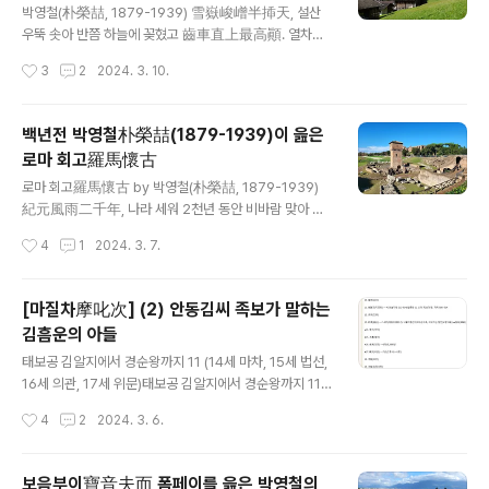
이 대단히 많다. 시를 지은이가 아무 생각 없이 쓴 글자라
박영철(朴榮喆, 1879-1939) 雪嶽峻嶒半揷天, 설산
면, 고쳐도 무방하겠으나, 지은이가 생각을 갖고 쓴 글이라
우뚝 솟아 반쯤 하늘에 꽂혔고 齒車直上最高顚. 열차는
면, 글자를 고치면 안 된다. 초충(草虫)은 ‘풀벌레 한 마
곧바로 꼭대기까지 올라간다. 千年民國如棊局, 천년의
작성시간
3
2
2024. 3. 10.
리’라는 느낌이 들고, 초..
민국은 바둑판과 같은데 歷歷風烟來眼前. 역력히 멋진
경치 눈앞에 펼쳐지네. 瑞西山水似朝鮮. 스위스의 산수
조선과 같고 湖上樓臺勢屹然. 호수가 누대의 기세 우뚝
백년전 박영철朴榮喆(1879-1939)이 읊은
하도다. 看盡東南多少景, 동남의 무수한 풍경 거진 보았
로마 회고羅馬懷古
거늘 金剛絶勝爲比肩. 금강산의 절경이 이에 비견되리
글 내용
라. ≪구주음초(歐洲吟草)≫(1928) 유럽 주유 중인 조성
로마 회고羅馬懷古 by 박영철(朴榮喆, 1879-1939)
환 선생 소개 옮김이다.
紀元風雨二千年, 나라 세워 2천년 동안 비바람 맞아 羅
馬王宮化陌阡. 로마 왕궁은 거리로 바뀌었네. 百世相傳
작성시간
4
1
2024. 3. 7.
基督敎. 오랜 세월 대대로 기독교 전해 왔고 並參孔釋共
推賢. 공자·석가 사상 참고[예]하여 함께 현자 천거[추앙]
하네. ≪구주음초歐洲吟草≫(1928) *** 중문학도 조성
[마질차摩叱次] (2) 안동김씨 족보가 말하는
환 선생 소개다. 이 박영철이라는 사람이 누구이며, 그의 저
김흠운의 아들
구라파 유람은 앞서 간단히 소개하거나 다룬 적 있다. 백년
글 내용
전 어느 부호가 소환한 구라파 여러 모습은 당대가 소비한
태보공 김알지에서 경순왕까지 11 (14세 마차, 15세 법선,
구라파 그 일 면모를 보여준다는 점에서 주시해야 한다고
16세 의관, 17세 위문)태보공 김알지에서 경순왕까지 11
본다. 백년 전, 로마 한달 살기를 획책한 당대의 대부호 다
(14세 마차, 15세 법선, 16세 의관, 17세 위문) 우리 범신
작성시간
4
2
2024. 3. 6.
산 박영철이 살다간 시대가 소비한 구라파, 그 시대가 호명
라김씨의 鼻祖---시조 이전의 先系祖上중 가장 높은 사
한 로마는 저러했다. 박영철이 ..
람---이신 태보공 김알지로부터 신라의 마지막 임금 and
ongkimc.kr 이는 경주김씨에서 분파한 안동김씨 선대 계
보음부이寶音夫而 폼페이를 읊은 박영철의