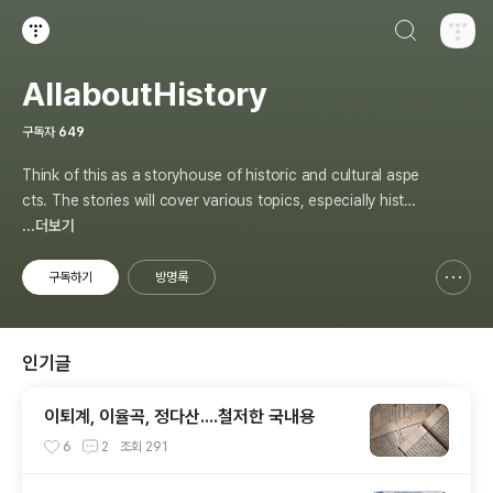
검색하기
티스토리
AllaboutHistory
구독자
649
Think of this as a storyhouse of historic and cultural aspe
cts. The stories will cover various topics, especially histor
y, sometimes in-depth, sometimes with a light touch. One
...더보기
constant approach will be to resist any common sense or
generalized viewpoint
구독하기
방명록
신고하기 레이어
열기
인기글
이퇴계, 이율곡, 정다산....철저한 국내용
6
2
조회
291