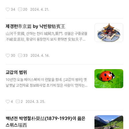
이라는 데. 공원이다. 본문 첫 줄에 洛陽小苑地라 했으니,
鳴兮琳琅 짤랑짤랑 울리는 임랑옥 瑤席兮玉瑱 옥자리
작성시간
34
20
2024. 4. 21.
그 규모가 크지는 않았지만 공원이었음을 알겠다. 주변으
에 옥압진 盍將把兮瓊芳 아울러 옥방초 곁들였네 蕙餚
로..
蒸兮蘭藉 혜초 안주에 난초 깔개 펼치고 奠桂酒兮椒漿
계수나무 술과 산초 술 차렸네 揚枹兮拊鼓 채 들고 북 치
제경편帝京篇 by 낙빈왕駱賓王
면서 疏緩節兮安歌 느린 박자로 느긋이 노래하네 陳竽
글 내용
瑟兮浩倡 생황 거문고 펼쳐 호탕히 치니 靈偃蹇兮姣服
山河千里國, 산하는 천리 城闕九重門. 성궐은 구중궁궐
신령께선 너울너울 춤추며 아름다운 차림 芳菲菲兮滿堂
不睹皇居壯, 황궁이 웅장한지 보지 못하면 安知天子
향기 그윽하니 사당에 가득차네 五音紛兮繁會 다섯가지
尊? 천자의 존엄을 어찌 알리오? 皇居帝里崤函谷, 황궁
소리 분주히 어울리니 君欣欣兮樂康 당신이여 기뻐하시
은 효산(崤山)과 함곡관에 둘러싸이고 鶉野龍山侯甸服.
작성시간
30
33
2024. 4. 14.
고 즐거워하시네 *** 놀랍게도 지금의 내림굿이랑 똑같다.
순수(鶉首)와 용산은 후복(侯服)과 전복(甸服)을 거느리
왜 이 심각성을 다루지 않는가?
네 五緯連影集星躔, 다섯 개 별이 연이어 하늘에 궤적을
그리고 八水分流橫地軸. 여덟 개 하천이 지축을 가로지
교감의 범위
르며 흘러간 秦塞重關一百二, 진 지방 관문은 둘이 백을
글 내용
당할 만큼 굳세고 漢家離宮三十六. 한나라 이궁은 서른
10년전 오늘 페이스북에 이 런말을 썼네. [교감의 범위] 옛
여섯 개 桂殿嶔崟對玉樓, 계전(桂殿)은 드높이 옥루와
날옛날 고전자료 정보화사업 초기에 많은 사람이 ‘한자는
마주하고 椒房窈窕連金屋. 초방전(椒房殿)은 깊숙이
대표자로 입력해야 한다.’고 하도 우기는 바람에, 상당히 많
금옥과 이어지네 三條九陌麗城隈, 세 줄기 아홉 갈래 길
은 글자가 ‘그 대표자라는 것’으로 고쳐 입력되었다. 이건
작성시간
4
2
2024. 3. 25.
이 성 모퉁이를 돌고 萬戶千門平旦開. 천문만호 궁문들
대단히 잘못된 것이다. 예를 들어, 에 나오는 한시 구절 중,
이 새벽에 열리네 復道斜..
“不覺天西殘月落, 終宵空伴草虫吟” 이 있는데,
‘虫’을 ‘蟲’으로 고쳐놓았고, 에, 이라는 한시가 있는데, 이
백년전 박영철朴榮喆(1879-1939)이 읊은
걸 교감하여 이라고 고치고, 시 내용에서도 ‘有虫有虫小
스위스瑞西
如蠶’을 ‘有蟲有蟲小如蠶’으로 고쳐 놓았다. 이러한 것
글 내용