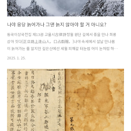
나야 응당 늙어가나 그댄 늙지 않아야 할 거 아니오?
동국이상국전집 제13권 고율시古律詩정월 원단 길에서 중을 만나 희롱
삼아 짓다[正旦路上逢山人。口占戱贈。]나야 속세에서 설날 만나몸
이 늙어가는 줄 알지만 깊은산에선 세월 피해갈 터눈썹 어이 눈처럼 하얕
소我於世上遇王春 已分年來老逼身 深谷想應逃歲月 如何亦作雪眉
2025. 1. 25.
人ⓒ 한국고전번역원 | 정지상 이장우 (공역) | 1980, 이 번역을 대폭 고
친다. 말할 것도 없이 백운거사 이규보 작이다. 이 양반 개그맨 뺨치는 재
주가 출중하다.