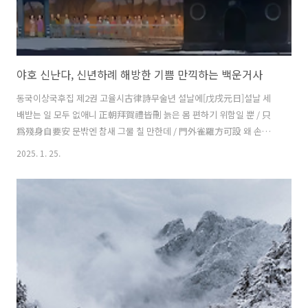
야호 신난다, 신년하례 해방한 기쁨 만끽하는 백운거사
동국이상국후집 제2권 고율시古律詩무술년 설날에[戊戌元日]설날 세
배받는 일 모두 없애니 正朝拜賀禮皆刪 늙은 몸 편하기 위함일 뿐 / 只
爲殘身自要安 문밖엔 참새 그물 칠 만한데 / 門外雀羅方可設 왜 손들
이 와서 서성대는가 / 如何賓客立盤桓 잠이 좋아 그믐밤도 제끼고선 嗜
2025. 1. 25.
睡輕抛守歲宵 해 중천이라도 자빠져 음냐음냐 / 日高猶臥放長謠 이제
야 여유롭게 눌루랄라 콧노래 / 如今時得閑中詠 눈바람 추운 날 조회도
면했네 風雪天寒免會朝 (이날 눈이 내렸다.)[주-D001] 참새 그물 칠 만
한데 : 벼슬에서 물러나와 한가하게 삶을 표현한 말. 사기史記 급정전
汲鄭傳에 “적공翟公이 정위廷尉로 있을 때엔 손님들이 문에 가득하더
니 퇴직한 후에는 문 밖에 새 잡는 그물을 치게 되었다.” 하였다. ⓒ 한
국고전번역원 | 김학주 (역) ..