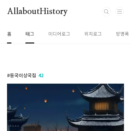
본문 바로가기
AllaboutHistory
홈
태그
미디어로그
위치로그
방명록
동국이상국집
42