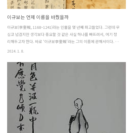
이규보는 언제 이름을 바꿨을까
이규보(李奎報, 1168~1241)라는 인물을 몇 년째 파고들었다. 그런데 무
심코 넘겼지만 생각보다 중요할 것 같은 사실 하나를 빠뜨려서, 여기 정
리해두고자 한다. 바로 ‘이규보李奎報’라는 그의 이름에 관해서이다. 그
의 원래 이름은 ‘이인저李仁氐’였다. 이십팔수二十八宿의 세 번째 ‘저성
2024. 1. 8.
氐星’에서 글자를 딴 것 같다. 그렇게 22년을 살다가 1189년(명종 19) 이
십팔수의 열다섯 번째 ‘규성奎星’에서 글자를 따 ‘규보奎報’로 이름을 바
꾼다. 그런데 그가 이름을 바꾼 시점을 두고 『동국이상국집』과 『고려
사』 의 기록이 엇갈린다. 기유년(1189) 사마시(司馬試, 국자감시)에 나
아가려고 했을 때, 꿈에 어떤 촌백성인 듯한 노인들이 모두 검은 베옷을
입고 마루 위에 모여 앉아 술을 마시고 있었다. 옆 사람이 ..