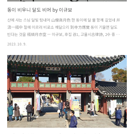
동이 비우니 달도 비어 by 이규보
산에 사는 스님 달빛 탐내어 山僧貪月色 한 동이에 달 물 함께 길었네 幷
汲一甁中 절에 이르러 비로소 깨달으리 到寺方應覺 동이 기울면 달도
빈다는 것을 甁傾月亦空 ㅡ 이규보, 후집 권1, 고율시古律詩, 2수 중 1
수 *** 백운거사 숱한 시 중에서 절창으로 꼽는다.
2023. 10. 9.