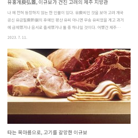
유홍개庾弘蓋, 이규보가 건진 고려의 제주 지방관
나 에 전혀 등장하지 않는 한 인물이 있다. 유庾씨인 것을 보아 고려 개국
공신 유금필庾黔弼의 후예인 평산 유씨 아니면 무송 유씨였을 게고 과거
에 급제했거나 음서로 출세했거나 둘 중 하나일 것이다. 어쨌건 제주濟
州에 지방관으로 부임했다는 것 말고는 업적이건 뭐건 알려진 것이 없는
2023. 7. 11.
데 만약 후집에 그에게 보내려 한 이규보의 시가 실리지 않았던들 영원히
묻혔을지도 모른다. 제주에서마저 잊혀진 그 이름 유홍개여. 지평선 저
너머 머나먼 길 전송할 때 / 漫長路垠送遐征 눈물 어린 깊은 정감 스스
로 알겠네 / 淚墮方知自感情 - 시랑(侍郞, 여기서는 이수李需란 이다)
이 태수를 전별하는 정감을 말한다 파도 잔잔하니 무사히 바다를 건널 테
고 / 瀾涉穩堪尋過海 술이 얼근해지니 자꾸 잔을 권하려네 / 酒傾醺好
更斟觥 천성이 옹..
타는 목마름으로, 고기를 갈망한 이규보