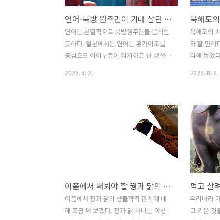
연어-북방 원주민이 기대 살던 생선들-.
북해도의
연어는 본질적으로 북방원주민들 음식인
북해도의 
듯하다. 일본에서는 연어는 홋가이도를
라 할 만하
중심으로 아이누들이 의지하고 산 생선이
리해 놓았다
다. 예전에 "슈퍼피쉬"라는 다큐가 있었
어둔 사진을
2026. 8. 2.
2026. 8. 2.
는데,여기서 알래스카 원주민들 문화에서
세 공항 바
연어를 잡아 겨울을 날 준비를 하는 과정
은 공항 시
을 찍은 부분이 있었다. 이들은 산란기 연
다녀올 수 
어를 잡아 포를 떠서 고기를 말리고, 그 기
름을 뽑아 따로 보관하며, 심지어는 연어
가죽으로 신발까지 만들어 신는다. 그야
말로 연어에 기대어 살아가는 인생이었다
할 것이다. 우리나라도 연어는 필자가 보
기엔, 북방에서 내려온 문화가 아니었을
이쯤에서 써봐야 할 꿩과 닭의 관계
까 한다. 일본의 아이누, 북미대륙의 알래
스카 원주민, 그리고 아마도 우리는 북방
이쯤에서 꿩과 닭의 생물학적 관계에 대
우리나라 
여진족이 이 연어에 의지해 살지 않았을
해 조금 써 보겠다. 꿩과 닭.하나는 야생
고 키운 것