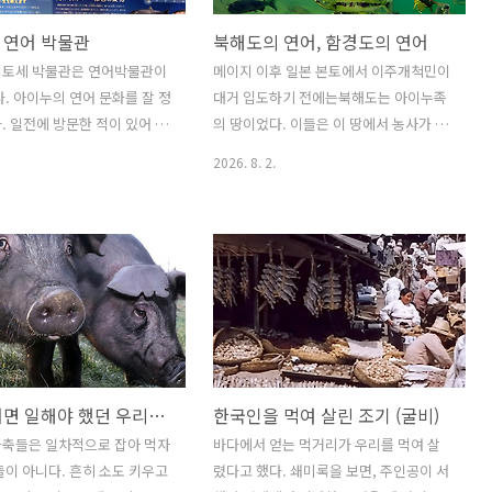
 연어 박물관
북해도의 연어, 함경도의 연어
치토세 박물관은 연어박물관이
메이지 이후 일본 본토에서 이주개척민이
다. 아이누의 연어 문화를 잘 정
대거 입도하기 전에는북해도는 아이누족
. 일전에 방문한 적이 있어 찍
의 땅이었다. 이들은 이 땅에서 농사가 아
 공개한다. 이 박물관은 치토
니라 수렵 채집을 계속 하고 있었는데,이
2026. 8. 2.
로 옆에 있어 북해도 가시는 분
들이 포획하여 먹던 것 중에 연어를 들 수
간 기다릴 때 조금 일찍 나가면
있다. 일본 북해도에 있는 박물관들을 가
있다.
보면, 이들 아이누 족이 얼마나 연어에 많
이 의존하고 살아갔는지 알 수 있는데-.
우리나라도 흥미롭게도 함경도에서 부방
살이를 하던 출신 군관이 남긴 "부북일
기"를 보면, 연어를 잡아 식량으로 쓰는
이야기가 나온다. 아마도 연어 산란철에
주로 잡던 것으로 보이는데, 한번 나가면
먹고 살려면 일해야 했던 우리나라 가축들, 할 일이 없던 돼지님들
한국인을 먹여 살린 조기 (굴비)
상당 수의 연어를 포획하여 돌아온 것으
로 되어 있다. 연어는 말려서도 먹고 바로
가축들은 일차적으로 잡아 먹자
바다에서 얻는 먹거리가 우리를 먹여 살
먹기도 하고, 먹는 방법이 다양한 생선의
들이 아니다. 흔히 소도 키우고
렸다고 했다. 쇄미록을 보면, 주인공이 서