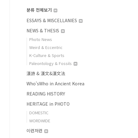
분류 전체보기
ESSAYS & MISCELLANIES
NEWS & THESIS
Photo News
Weird & Eccentric
K-Culture & Sports
Paleontology & Fossils
漢詩 & 漢文&漢文法
Who'sWho in Ancient Korea
READING HISTORY
HERITAGE in PHOTO
DOMESTIC
WORDWIDE
이런저런