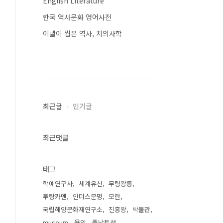
English Literature
한국 역사문화 영어사전
이빨이 씹은 역사, 치의사학
최근글
인기글
최근댓글
태그
학예연구사
세계유산
무령왕릉
투탕카멘
인더스문명
모란
국립해양문화재연구소
진흥왕
박물관
museum
용인
풍납토성