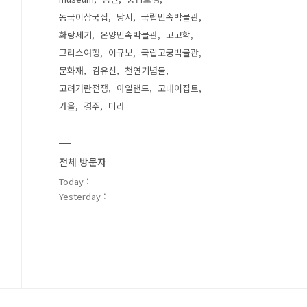
동국이상국집
당시
국립민속박물관
화랑세기
온양민속박물관
고고학
그리스여행
이규보
국립고궁박물관
문화재
김유신
천연기념물
고려거란전쟁
아일랜드
고대이집트
가을
경주
미라
전체 방문자
Today :
Yesterday :