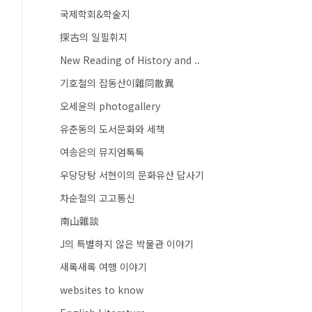
국제학회&학술지
探古의 일필휘지
New Reading of History and ..
기호철의 잡동산이雜同散異
오세윤의 photogallery
유춘동의 도서문화와 세책
여송은의 뮤지엄톡톡
우당당탕 서현이의 문화유산 답사기
차순철의 고고통신
南山雜談
J의 특별하지 않은 박물관 이야기
새록새록 여행 이야기
websites to know