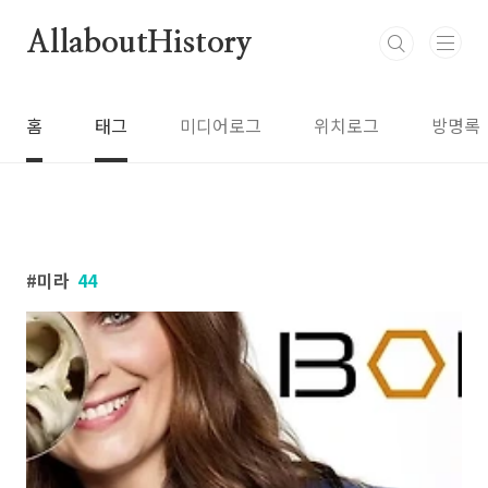
본문 바로가기
AllaboutHistory
홈
태그
미디어로그
위치로그
방명록
미라
44