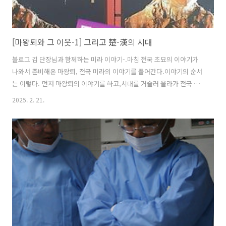
[마왕퇴와 그 이웃-1] 그리고 楚-漢의 시대
블로그 김 단장님과 함께하는 미라 이야기-.마침 전국 초묘의 이야기가
나와서 준비해온 마왕퇴, 전국 미라의 이야기를 풀어간다.이야기의 순서
는 이렇다. 먼저 마왕퇴의 이야기를 하고,시대를 거슬러 올라가 전국 초
나라 미라의 이야기를 쓰도록 하겠다. 현재 중국에는 이 시대의 미라가
2025. 2. 21.
총 3구가 전시 중인데, 하나는 호남성 장사, 다른 두개는 각각 호북성 형
주시와 형문시에 모셔져 있다. 이 중 형문시에 모셔진 것이 현재 중국의
전국시대-진-한대 미라 중에서는 시기가 가장 빨라전국시대 초나라가 건
재하던 시기까지 올라간다. 한대 미라, 특히 마왕퇴 미라에 대해서는 이
전에 중국 웨난이 집필한 "마왕퇴의 귀부인"이라는 걸출한 번역물이 나
온 바도 있어 국내에도 어느 정도 알려져 있고마왕퇴 미라가 모셔진 장사
자체가 장가계..