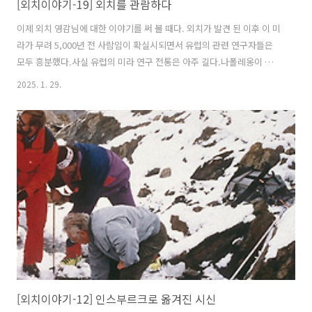
[외치이야기-19] 외치를 관람하다
이제 외치 영감님에 대한 이야기를 써 볼 때다. 외치가 발견 된 이후 이 미
라가 무려 5,000년 전 사람임이 확실시되면서 유럽의 관련 연구자들은
모두 흥분했다.사실 유럽의 미라 연구 전통은 아주 길다.나폴레옹이 이집
트 원정 후 미라 붐이 일어나면서 소장가들과 박물관들은 열심히 이집트
2025. 1. 29.
미라를 수집했고 이렇게 수집한 미라는 학자들의 연구 대상이 되었다. 물
론 유럽이라 해서 처음부터 미라 연구가 진지했던 것은 아니었다.마치 당
시 유행한 서커스가 온갖 종류의 노동 학대를 처음에는 동반한 것처럼 이
집트 미라 연구도 처음에는 그런 대중의 흥미를 먹고 자랐다.미라 연구
초창기에는 붕대에 감긴 미라를 돈을 받고 극장에서 공개적으로 풀며 해
체하는 "쑈"도 있었다고 한다. 그러던 것이 20세기 후반 들어서는 진지
한..
[외치이야기-12] 인스부르크로 옮겨진 시신