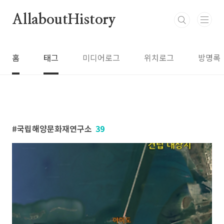
본문 바로가기
AllaboutHistory
홈
태그
미디어로그
위치로그
방명록
국립해양문화재연구소
39