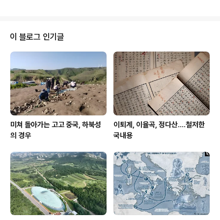
하는 말라리아 약. 우리나라 학질*과 달리 열대..
에 나무는 모두 벌목되고 그 자리에는 화전이 들어섭니다.
이전에는 그다지 많지 않던 논이 전체 농경지에서 차지하
는 비율이 급히 높아집니다. 한반도 전체는 사람과 농경지
가 가득찬 모양으로 바뀌어 갑니다. 이런 변화는 많은 부정
이 블로그 인기글
적인 후과를 낳았는데 그 중 이 연재에서는 19세기 말 조선
사회를 괴롭히던 "말라리아의 창궐"에 주목합니다. 기대하
시라. 개봉박두.
미쳐 돌아가는 고고 중국, 하북성
이퇴계, 이율곡, 정다산....철저한
의 경우
국내용