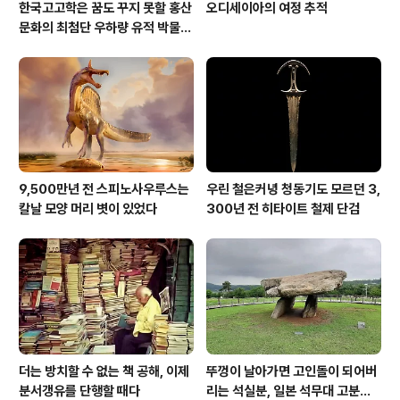
한국고고학은 꿈도 꾸지 못할 홍산
오디세이아의 여정 추적
문화의 최첨단 우하량 유적 박물관
[신화통신]
9,500만년 전 스피노사우루스는
우린 철은커녕 청동기도 모르던 3,
칼날 모양 머리 볏이 있었다
300년 전 히타이트 철제 단검
더는 방치할 수 없는 책 공해, 이제
뚜껑이 날아가면 고인돌이 되어버
분서갱유를 단행할 때다
리는 석실분, 일본 석무대 고분의