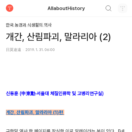
검색하기
AllaboutHistory
티스토리
한국 농경과 식생활의 역사
개간, 산림파괴, 말라리아 (2)
日莫途遠
2019. 1. 31. 06:00
신동훈 (申東勳·서울대 체질인류학 및 고병리연구실)
개간, 산림파괴, 말라리아 (1)편
구한말 역사 한 페이지를 장식한 이로 알렌이라는 분이 있다. Full