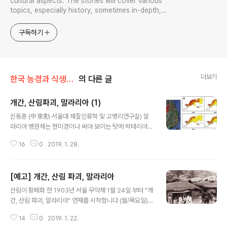
cultural aspects. The stories will cover various
topics, especially history, sometimes in-depth,
sometimes with a light touch. One constant
approach will be to resist any common sense or
구독하기
generalized viewpoint
더보기
한국 농경과 식생활의 역사
의 다른 글
개간, 산림파괴, 말라리아 (1)
글 내용
신동훈 (申東勳·서울대 체질인류학 및 고병리연구실) 말
라리아 병원체는 현미경이나 써야 보이는 탓에 박테리아
혹은 바이러스로 알기 쉽지만 실제로는 이는 원충류(prot
16
0
2019. 1. 28.
ozoa)로서 기생충 질환의 일종이다. 말라리아도 기생충이
니 생활사 (life cycle)가 있다. 말라리아 생활사를 보면 모
기에 기생한 단계. 사람에 기생한 단계로 크게 나누어지고
[예고] 개간, 산림 파괴, 말라리아
사람에 들어와서도 간에 서식하는 단계, 적혈구에 서식하
글 내용
는 단계로 나누어지는 것을 알 수 있다. 말라리아는 반드시
산림이 황폐화 한 1903년 서울 무악재 1월 24일 부터 "개
모기에 물려야 감염된다. 사람과 사람 사이 감염은 없다. ht
간, 산림 파괴, 말라리아" 연재를 시작합니다 (월/목요일).
tps://www.cdc.gov/malaria/about/biology/index.
조선시대 후기 한반도 국가는 격렬한 변화를 시작합니다.
html 에서 전재. 지금도 열대지역 여행 때는 반드시 먹어야
14
0
2019. 1. 22.
영토 방방곡곡 빈틈이 없을 정도로 개간이 이루어지고 산