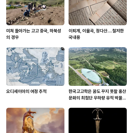
yssey.co..
미쳐 돌아가는 고고 중국, 하북성
이퇴계, 이율곡, 정다산....철저한
의 경우
국내용
오디세이아의 여정 추적
한국고고학은 꿈도 꾸지 못할 홍산
문화의 최첨단 우하량 유적 박물관
[신화통신]