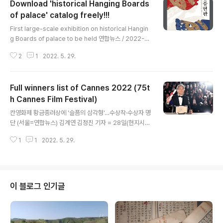
Download 'historical Hanging Boards
of palace' catalog freely!!!
글 내용
First large-scale exhibition on historical Hangin
g Boards of palace to be held 연합뉴스 / 2022-0
5-18 18:24:42 First large-scale exhibition on his
2
1
2022. 5. 29.
torical Hanging Boards of palace to be held SEO
UL, May 18 (Yonhap) -- During the Joseon Dyna
sty, Hyeonpan (a hanging board) which was eng
Full winners list of Cannes 2022 (75t
raved with letters or pictures, served as namep
lates indicating the name of a building or as a bu
h Cannes Film Festival)
글 내용
lletin boa ... k-odysse..
칸영화제 황금종려상에 '슬픔의 삼각형'…수상작·수상자 명
단 (서울=연합뉴스) 김계연 김정진 기자 = 28일(현지시
간) 폐막한 제75회 칸국제영화제에서 루벤 외스틀룬드 감
1
1
2022. 5. 29.
독의 '슬픔의 삼각형'(TRIANGLE OF SADNESS)이 최
고 작품상인 황금종려상을 수상했다. '헤어질 결심'으로 경
쟁 부문에 네 번째로 이름을 올린 박찬욱 감독은 감독상을,
'브로커'로 일곱 번째 칸 무대를 밟은 송강호는 남우주연상
을 받았다. 칸영화제 황금종려상에 ′슬픔의 삼각형′…수상
이 블로그 인기글
작·수상자 명단 (서울=연합뉴스) 김정진 기자 = 28일(현
지시간) 폐막한 제75회 칸국제영화제에서 루벤 외스틀룬
드 감독의 ′슬픔의 삼각형′(TRIANGLE OF SADNESS)
이 최고 작품상인 황금종려상을 받았다.′헤어질 결심 k-od