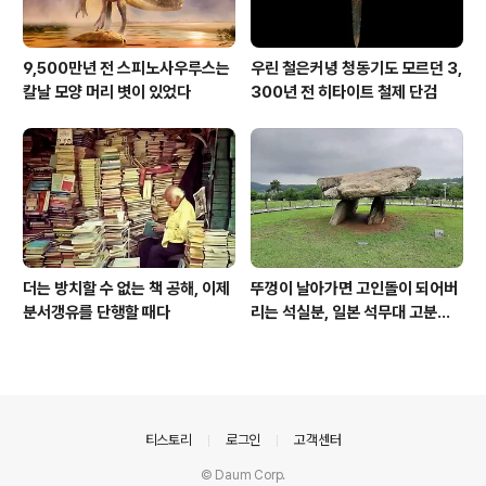
9,500만년 전 스피노사우루스는
우린 철은커녕 청동기도 모르던 3,
칼날 모양 머리 볏이 있었다
300년 전 히타이트 철제 단검
더는 방치할 수 없는 책 공해, 이제
뚜껑이 날아가면 고인돌이 되어버
분서갱유를 단행할 때다
리는 석실분, 일본 석무대 고분의
경우
의안내
티스토리
로그인
고객센터
© Daum Corp.