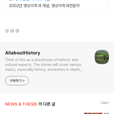
2002년 영상의학과 개설, 영상의학과전문의
(새창열림)
로그 정보
AllaboutHistory
Think of this as a storyhouse of historic and
cultural aspects. The stories will cover various
topics, especially history, sometimes in-depth,
sometimes with a light touch. One constant
approach will be to resist any common sense or
구독하기
generalized viewpoint
더보기
NEWS & THESIS
의 다른 글