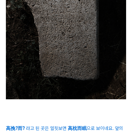
高挽?而?
라고 된 곳은 얼핏보면
高枕而眠
으로 보이네요. 앞의