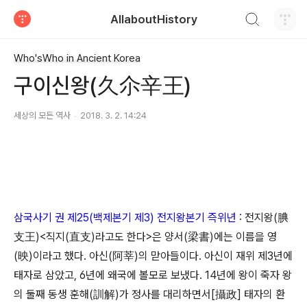
검색하기
AllaboutHistory
티스토리
Who'sWho in Ancient Korea
구이신왕(久尒辛王)
세상의 모든 역사
2018. 3. 2. 14:24
삼국사기 권 제25(백제본기 제3) 전지왕본기 즉위년
: 전지왕(腆
支王)<직지(直支)라고도 한다>은 양서(梁書)에는 이름을 영
(映)이라고 했다. 아신(阿莘)의 맏아들이다. 아신이 재위 제3년에
태자로 삼았고, 6년에 왜국에 볼모로 보냈다. 14년에 왕이 죽자 왕
의 둘째 동생 훈해(訓解)가 정사를 대리하면서[攝政] 태자의 환