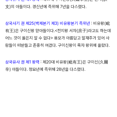
支)의 아들이다. 경신년에 즉위해 7년을 다스렸다.
삼국사기 권 제25(백제본기 제3) 비유왕본기 즉위년
: 비유왕(毗
有王)은 구이신왕 맏아들이다.<전지왕 서자(庶子)라고도 하는데
어느 것이 옳은지 알 수 없다> 용모가 아름답고 말재주가 있어 사
람들이 떠받들고 존중히 여겼다. 구이신왕이 죽자 왕위에 올랐다.
삼국유사 권 제1 왕력
: 제20대 비유왕(毗有王)은 구이신(久爾
辛) 아들이다. 정묘년에 즉위해 28년을 다스렸다.