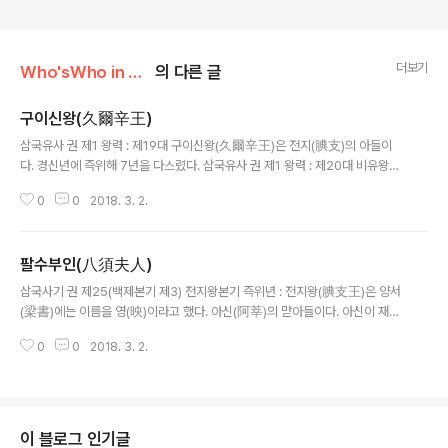
더보기
Who'sWho in Ancient Korea
의 다른 글
구이신왕(久爾辛王)
글 내용
삼국유사 권 제1 왕력 : 제19대 구이신왕(久爾辛王)은 전지(腆支)의 아들이
다. 경신년에 즉위해 7년을 다스렸다. 삼국유사 권 제1 왕력 : 제20대 비유왕
(毗有王)은 구이신(久爾辛) 아들이다. 정묘년에 즉위해 28년을 다스렸다. ☞
0
0
2018. 3. 2.
구이신왕(久尒辛王)
팔수부인(八須夫人)
글 내용
삼국사기 권 제25(백제본기 제3) 전지왕본기 즉위년 : 전지왕(腆支王)은 양서
(梁書)에는 이름을 영(映)이라고 했다. 아신(阿莘)의 맏아들이다. 아신이 재위
제3년에 태자로 삼았고, 6년에 왜국에 볼모로 보냈다. 14년에 왕이 죽자 왕의
0
0
2018. 3. 2.
둘째 동생 훈해(訓解)가 정사를 대리하면서[攝政] 태자의 환국을 기다렸는데,
막내 동생 혈례(蝶禮)가 훈해를 죽이고 스스로 왕이 되었다. 전지가 왜국에서
부음(訃音)을 듣고 소리내어 울며 귀국하기를 청하니 왜왕이 병사 100명으로
써 호위해 보냈다. [전지가] 국경에 이르자 한성 사람 해충(解忠)이 와서 고하였
다. “대왕이 죽자 왕의 동생 혈례가 형을 죽이고 스스로 왕이 되었습니다. 원컨
이 블로그 인기글