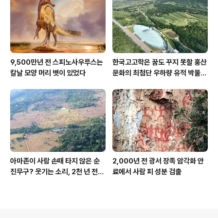
9,500만년 전 스피노사우루스는
한국고고학은 꿈도 꾸지 못할 홍산
칼날 모양 머리 볏이 있었다
문화의 최첨단 우하량 유적 박물관
[신화통신]
아마존이 사람 손때 타지 않은 순
2,000년 전 광서 장족 암각화 안
진무구? 웃기는 소리, 2천 년 전에
료에서 사람 피 성분 검출
이미 사람 바글바글