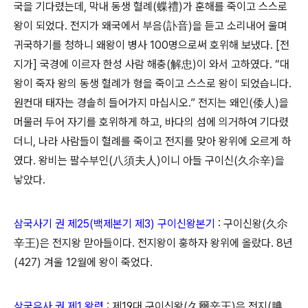
국을 기다렸는데, 막내 동생 혈례(蝶禮)가 훈해를 죽이고 스스로
왕이 되었다. 전지가 왜국에서 부음(訃音)을 듣고 소리내어 울며
귀국하기를 청하니 왜왕이 병사 100명으로써 호위해 보냈다. [전
지가] 국경에 이르자 한성 사람 해충(解忠)이 와서 고하였다. “대
왕이 죽자 왕의 동생 혈례가 형을 죽이고 스스로 왕이 되었습니다.
원컨대 태자는 경솔히 들어가지 마십시오.” 전지는 왜인(倭人)을
머물러 두어 자기를 호위하게 하고, 바다의 섬에 의거하여 기다렸
더니, 나라 사람들이 혈례를 죽이고 전지를 맞아 왕위에 오르게 하
였다. 왕비는 팔수부인(八須夫人)이니 아들 구이신(久尒辛)을
낳았다.
삼국사기 권 제25(백제본기 제3) 구이신왕본기
: 구이신왕(久尒
辛王)은 전지왕 맏아들이다. 전지왕이 훙하자 왕위에 올랐다. 8년
(427) 겨울 12월에 왕이 죽었다.
삼국유사 권 제1 왕력
: 제19대 구이신왕(久爾辛王)은 전지(腆