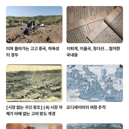
대 태자는 경솔히 들어가지 마십시오.” 전지는 왜인(倭人)을 머물러 두어 자기
를 호위..
미쳐 돌아가는 고고 중국, 하북성
이퇴계, 이율곡, 정다산....철저한
의 경우
국내용
[시장 없는 귀신 왕조] (4) 시장 자
오디세이아의 여정 추적
체가 아예 없는 고려 왕도 개경