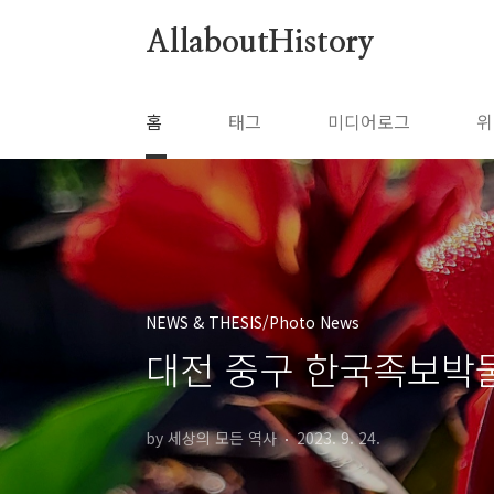
본문 바로가기
AllaboutHistory
홈
태그
미디어로그
위
NEWS & THESIS/Photo News
대전 중구 한국족보박
by 세상의 모든 역사
2023. 9. 24.