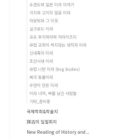
슈겐도와 일본 미라 이야기
극지와 고지의 얼음 미라
마왕퇴와 그 이웃
실크로드 미라
오슈 후지와라와 히라이즈미
유럽 교회의 썩지않는 성직자 미라
신대륙의 미라
조선시대 미라
유럽 니탄 미라 (Bog Bodies)
북극 동물미라
우연이 만든 미라
미라 너머, 뼈를 남긴 사람들
기타_준비중
국제학회&학술지
探古의 일필휘지
New Reading of History and ..