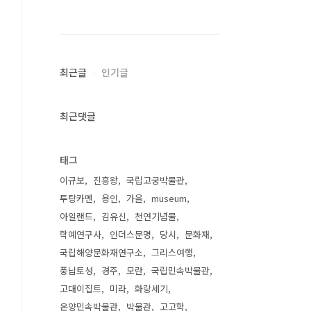
최근글
인기글
최근댓글
태그
이규보
진흥왕
국립고궁박물관
투탕카멘
용인
가을
museum
아일랜드
김유신
천연기념물
학예연구사
인더스문명
당시
문화재
국립해양문화재연구소
그리스여행
풍납토성
경주
모란
국립민속박물관
고대이집트
미라
화랑세기
온양민속박물관
박물관
고고학