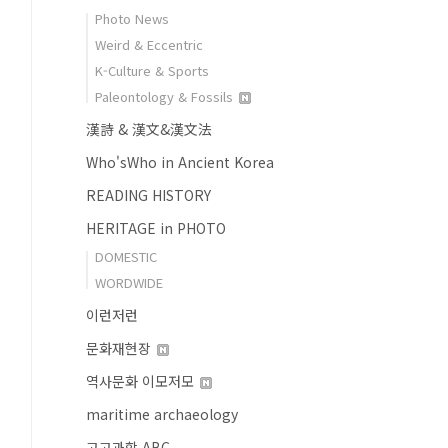
Photo News
Weird & Eccentric
K-Culture & Sports
Paleontology & Fossils
漢詩 & 漢文&漢文法
Who'sWho in Ancient Korea
READING HISTORY
HERITAGE in PHOTO
DOMESTIC
WORDWIDE
이런저런
문화재현장
역사문화 이모저모
maritime archaeology
고고과학 ABC