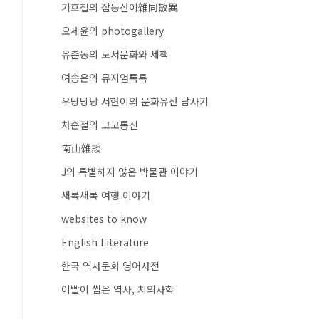
기호철의 잡동산이雜同散異
오세윤의 photogallery
유춘동의 도서문화와 세책
여송은의 뮤지엄톡톡
우당당탕 서현이의 문화유산 답사기
차순철의 고고통신
南山雜談
J의 특별하지 않은 박물관 이야기
새록새록 여행 이야기
websites to know
English Literature
한국 역사문화 영어사전
이빨이 씹은 역사, 치의사학