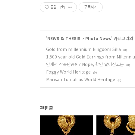
공감
구독하기
'
NEWS & THESIS
>
Photo News
' 카테고리의
Gold from millennium kingdom Silla
(0)
1,500 year-old Gold Earrings from Millen
안개낀 장충단공원? Nope, 함안 말이산고분
(0)
Foggy World Heritage
(0)
Marisan Tumuli as World Heritage
(0)
관련글