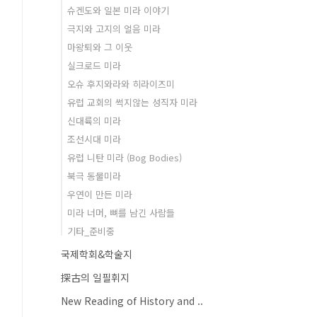
슈겐도와 일본 미라 이야기
극지와 고지의 얼음 미라
마왕퇴와 그 이웃
실크로드 미라
오슈 후지와라와 히라이즈미
유럽 교회의 썩지않는 성직자 미라
신대륙의 미라
조선시대 미라
유럽 니탄 미라 (Bog Bodies)
북극 동물미라
우연이 만든 미라
미라 너머, 뼈를 남긴 사람들
기타_준비중
국제학회&학술지
探古의 일필휘지
New Reading of History and ..