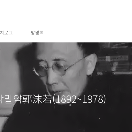
치로그
방명록
곽말약郭沫若(1892~1978)