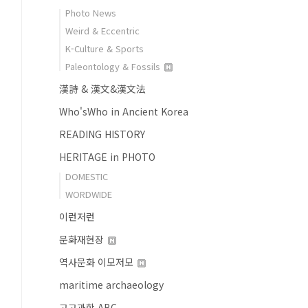
Photo News
Weird & Eccentric
K-Culture & Sports
Paleontology & Fossils
漢詩 & 漢文&漢文法
Who'sWho in Ancient Korea
READING HISTORY
HERITAGE in PHOTO
DOMESTIC
WORDWIDE
이런저런
문화재현장
역사문화 이모저모
maritime archaeology
고고과학 ABC