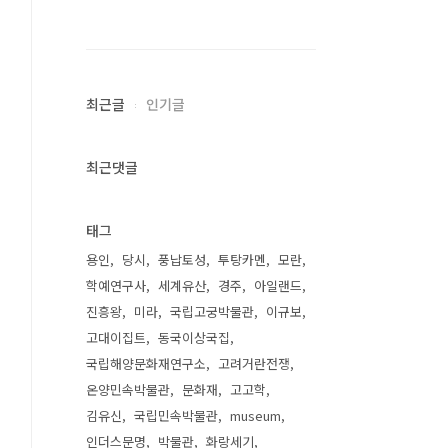
최근글
인기글
최근댓글
태그
용인
당시
풍납토성
투탕카멘
모란
학예연구사
세계유산
경주
아일랜드
진흥왕
미라
국립고궁박물관
이규보
고대이집트
동국이상국집
국립해양문화재연구소
고려거란전쟁
온양민속박물관
문화재
고고학
김유신
국립민속박물관
museum
인더스문명
박물관
화랑세기