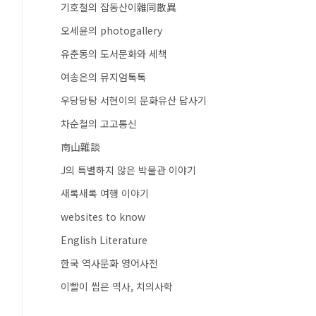
기호철의 잡동산이雜同散異
오세윤의 photogallery
유춘동의 도서문화와 세책
여송은의 뮤지엄톡톡
우당당탕 서현이의 문화유산 답사기
차순철의 고고통신
南山雜談
J의 특별하지 않은 박물관 이야기
새록새록 여행 이야기
websites to know
English Literature
한국 역사문화 영어사전
이빨이 씹은 역사, 치의사학