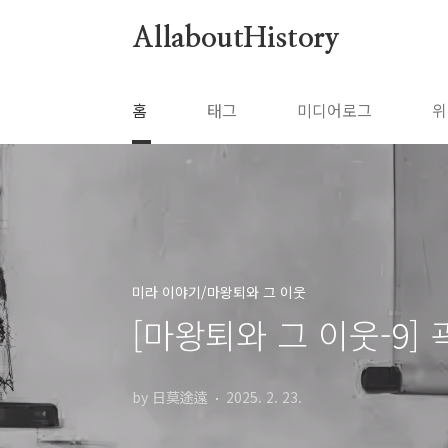
본문 바로가기
AllaboutHistory
홈
태그
미디어로그
위
미라 이야기/마왕퇴와 그 이웃
[마왕퇴와 그 이웃-9] 
by 日莫途遠
2025. 2. 23.