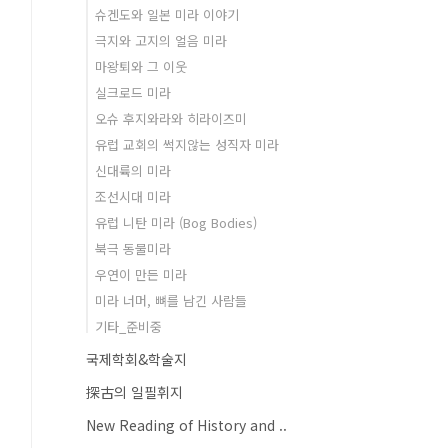
슈겐도와 일본 미라 이야기
극지와 고지의 얼음 미라
마왕퇴와 그 이웃
실크로드 미라
오슈 후지와라와 히라이즈미
유럽 교회의 썩지않는 성직자 미라
신대륙의 미라
조선시대 미라
유럽 니탄 미라 (Bog Bodies)
북극 동물미라
우연이 만든 미라
미라 너머, 뼈를 남긴 사람들
기타_준비중
국제학회&학술지
探古의 일필휘지
New Reading of History and ..