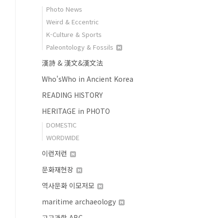
Photo News
Weird & Eccentric
K-Culture & Sports
Paleontology & Fossils
漢詩 & 漢文&漢文法
Who'sWho in Ancient Korea
READING HISTORY
HERITAGE in PHOTO
DOMESTIC
WORDWIDE
이런저런
문화재현장
역사문화 이모저모
maritime archaeology
고고과학 ABC