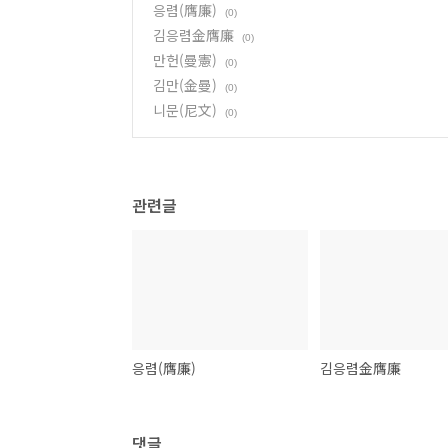
응렴(膺廉)
(0)
김응렴金膺廉
(0)
만헌(曼憲)
(0)
김만(金曼)
(0)
니문(尼文)
(0)
관련글
응렴(膺廉)
김응렴金膺廉
댓글