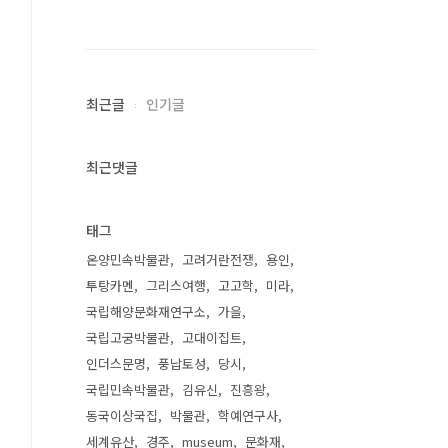
최근글
인기글
최근댓글
태그
온양민속박물관
고려거란전쟁
용인
투탕카멘
그리스여행
고고학
미라
국립해양문화재연구소
가을
국립고궁박물관
고대이집트
인더스문명
풍납토성
당시
국립민속박물관
김유신
진흥왕
동국이상국집
박물관
학예연구사
세계유산
경주
museum
문화재