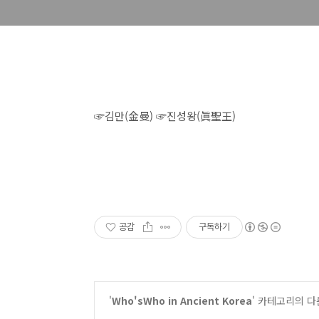
☞김만(金曼) ☞진성왕(眞聖王)
공감
구독하기
'
Who'sWho in Ancient Korea
' 카테고리의 다