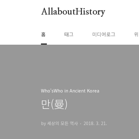
본문 바로가기
AllaboutHistory
홈
태그
미디어로그
위
Who'sWho in Ancient Korea
만(曼)
by 세상의 모든 역사
2018. 3. 21.