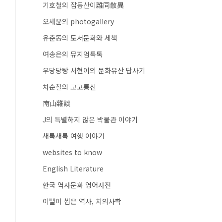
기호철의 잡동산이雜同散異
오세윤의 photogallery
유춘동의 도서문화와 세책
여송은의 뮤지엄톡톡
우당당탕 서현이의 문화유산 답사기
차순철의 고고통신
南山雜談
J의 특별하지 않은 박물관 이야기
새록새록 여행 이야기
websites to know
English Literature
한국 역사문화 영어사전
이빨이 씹은 역사, 치의사학