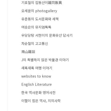
기호철의 잡동산이雜同散異
오세윤의 photogallery
유춘동의 도서문화와 세책
여송은의 뮤지엄톡톡
우당당탕 서현이의 문화유산 답사기
차순철의 고고통신
南山雜談
J의 특별하지 않은 박물관 이야기
새록새록 여행 이야기
websites to know
English Literature
한국 역사문화 영어사전
이빨이 씹은 역사, 치의사학