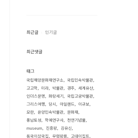
최근글
인기글
최근댓글
태그
국립해양문화재연구소
국립민속박물관
고고학
미라
박물관
경주
세계유산
인더스문명
화랑세기
국립고궁박물관
그리스여행
당시
아일랜드
이규보
모란
온양민속박물관
문화재
풍납토성
학예연구사
천연기념물
museum
진흥왕
김유신
동국이상국집
무령왕릉
고대이집트