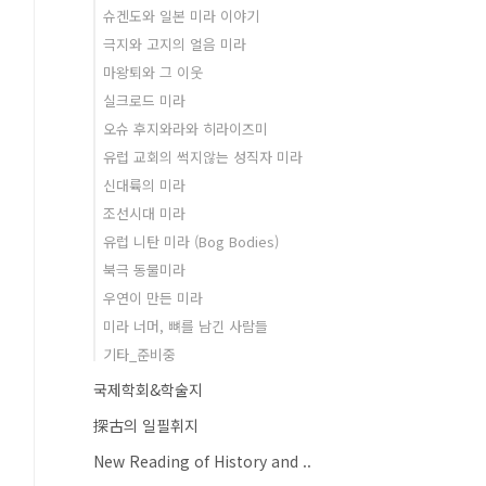
슈겐도와 일본 미라 이야기
극지와 고지의 얼음 미라
마왕퇴와 그 이웃
실크로드 미라
오슈 후지와라와 히라이즈미
유럽 교회의 썩지않는 성직자 미라
신대륙의 미라
조선시대 미라
유럽 니탄 미라 (Bog Bodies)
북극 동물미라
우연이 만든 미라
미라 너머, 뼈를 남긴 사람들
기타_준비중
국제학회&학술지
探古의 일필휘지
New Reading of History and ..