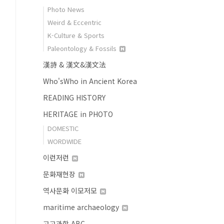
Photo News
Weird & Eccentric
K-Culture & Sports
Paleontology & Fossils
漢詩 & 漢文&漢文法
Who'sWho in Ancient Korea
READING HISTORY
HERITAGE in PHOTO
DOMESTIC
WORDWIDE
이런저런
문화재현장
역사문화 이모저모
maritime archaeology
고고과학 ABC