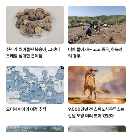
안동별궁의 모습을 추정할 수 있는 흔적들이 확인되었다.
또한 이축된 경연당과 현광루 그리고 정화당의 모습이 큰
변화없음을 확인하였고, 정상루에 대한 추가적인 연구 필
요성이 제기되었다.
신라가 씹어돌린 복숭아, 그것이
미쳐 돌아가는 고고 중국, 하북성
초래할 심대한 문제들
의 경우
오디세이아의 여정 추적
9,500만년 전 스피노사우루스는
칼날 모양 머리 볏이 있었다