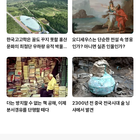
한국고고학은 꿈도 꾸지 못할 홍산
오디세우스는 단순한 전설 속 영웅
문화의 최첨단 우하량 유적 박물관
인가? 아니면 실존 인물인가?
[신화통신]
더는 방치할 수 없는 책 공해, 이제
2300년 전 중국 전국시대 술 닝
분서갱유를 단행할 때다
샤에서 발견