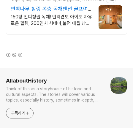
편백나무 힐링 복층 독채펜션 골프여행
최적! 곽지해변근처
150평 잔디정원 독채! 반려견도 아이도 자유
로운 힐링, 200인치 시네마,불멍 애월 납읍
리 돌담길 속 아지트. 온돌방, 불멍 바베큐,
호텔침구 갖춘 대가족 펜션
(새창열림)
로그 정보
AllaboutHistory
Think of this as a storyhouse of historic and
cultural aspects. The stories will cover various
topics, especially history, sometimes in-depth,
sometimes with a light touch. One constant
approach will be to resist any common sense or
구독하기
generalized viewpoint