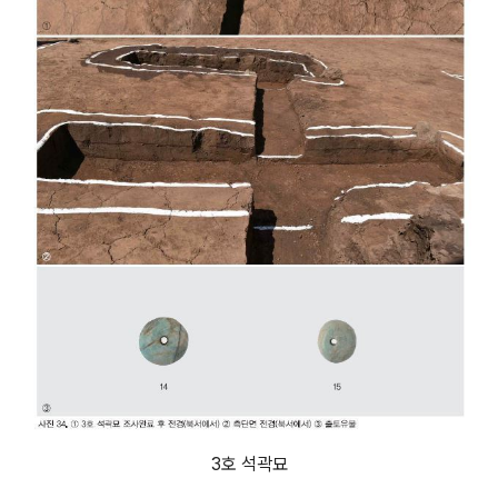
3호 석곽묘