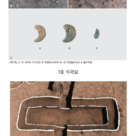
1호 석곽묘