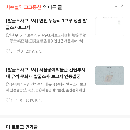
더보기
차순철의 고고통신
의 다른 글
[발굴조사보고서] 연천 무등리 1보루 정밀 발
굴조사보고서
글 내용
《연천 무등리 1보루 정밀 발굴조사보고서漣川無等里第
一堡壘精密發掘調査報告書》 연천군·서울대학교박물
관, 2019 유적은 경기도 연천군 왕징면 무등리 산 41번지
2
0
2019. 9. 5.
임 일대 작은 봉우리인 '장대봉' 정상부에 위치한다. 동쪽에
임진강을 끼고 북쪽과 남쪽에 무등리 2보루와 1보루가 나
란히 위치하는데, 두 보루 모두 내부에서 임진강 건너편 움
[발굴조사보고서] 서울공예박물관 건립부지
직임을 한 눈에 조망할 수 있다. 발굴조사 결과 확인된 유구
는 석축 성벽과 기둥 구덩이로 성벽을 축조하며 나무기둥
내 유적 문화재 발굴조사 보고서 안동별궁
글 내용
을 이용한 것으로 추정된다. 출토유물은 고구려 토기와 철
《서울공예박물관 건립부지 내 유적 문화재 발굴조사 보고
기, 기와 등이다. 유적 연대는 550~600년에 집중된 모습
서 안동별궁(安洞別宮)》서울공예박물관, 울산문화재연구
으로 석축성벽은 6세기 후반에 축조된 것으로 볼 수 있다.
원, 2019 안동별궁은 한성 북부 안국방, 지금의 서울특별
한정된 조사결과로 볼 때, 무등리 1보루는 관청 등 건물이
1
0
2019. 9. 4.
시 종로구 율곡로 3길 4 풍문여자고등학교 자리에 있던 조
위치했고, 무등리 2보루는 곡물 저..
선시대의 별궁이다. 조선 고종 15년(1878) 11월에 건물이
건립되기 이전에는 왕족들이 거주하던 곳이었다. 발굴조사
결과 안동별궁의 정화당, 경연당, 담장 등이 확인되었다. 동
유적에 대한 조사결과 현재 한국전통문화대학교에 이전된
이 블로그 인기글