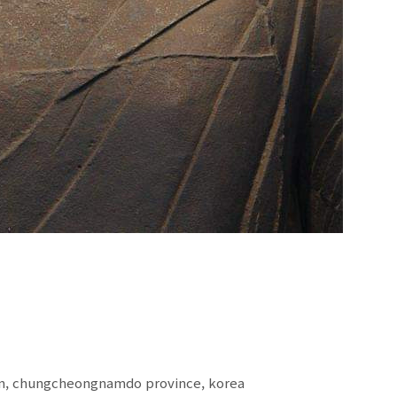
an, chungcheongnamdo province, korea