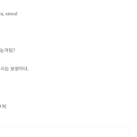
a, seoul
되는거임?
드시는 모양이다.
룩부처