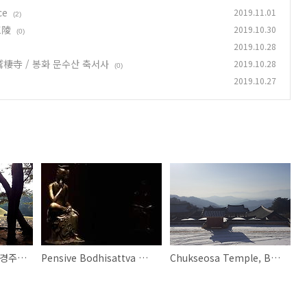
ce
2019.11.01
(2)
三陵
2019.10.30
(0)
2019.10.28
殊山鷲棲寺 / 봉화 문수산 축서사
2019.10.28
(0)
2019.10.27
Baeri Samneung / 경주 배리 삼릉 / 慶州拜里三陵
Pensive Bodhisattva 반가사유상
Chukseosa Temple, Bonghwa / 奉華文殊山鷲棲寺 / 봉화 문수산 축서사