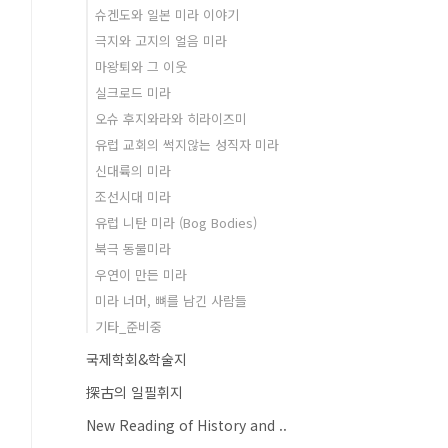
슈겐도와 일본 미라 이야기
극지와 고지의 얼음 미라
마왕퇴와 그 이웃
실크로드 미라
오슈 후지와라와 히라이즈미
유럽 교회의 썩지않는 성직자 미라
신대륙의 미라
조선시대 미라
유럽 니탄 미라 (Bog Bodies)
북극 동물미라
우연이 만든 미라
미라 너머, 뼈를 남긴 사람들
기타_준비중
국제학회&학술지
探古의 일필휘지
New Reading of History and ..