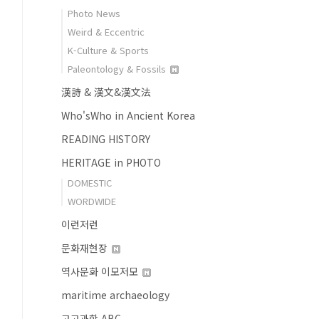
Photo News
Weird & Eccentric
K-Culture & Sports
Paleontology & Fossils
漢詩 & 漢文&漢文法
Who'sWho in Ancient Korea
READING HISTORY
HERITAGE in PHOTO
DOMESTIC
WORDWIDE
이런저런
문화재현장
역사문화 이모저모
maritime archaeology
고고과학 ABC