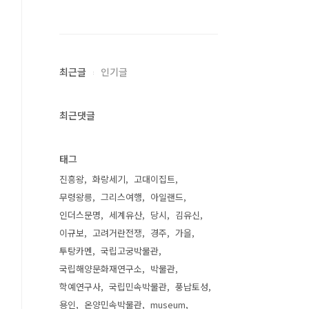
최근글
인기글
최근댓글
태그
진흥왕
화랑세기
고대이집트
무령왕릉
그리스여행
아일랜드
인더스문명
세계유산
당시
김유신
이규보
고려거란전쟁
경주
가을
투탕카멘
국립고궁박물관
국립해양문화재연구소
박물관
학예연구사
국립민속박물관
풍납토성
용인
온양민속박물관
museum