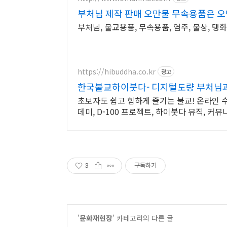
부처님 제작 판매 오만물 무속용품은 
부처님, 불교용품, 무속용품, 염주, 불상, 탱화
https://hibuddha.co.kr
광고
한국불교하이붓다- 디지털도량 부처님과
초보자도 쉽고 힙하게 즐기는 불교! 온라인 
데미, D-100 프로젝트, 하이붓다 뮤직, 커뮤
3
구독하기
'
문화재현장
' 카테고리의 다른 글