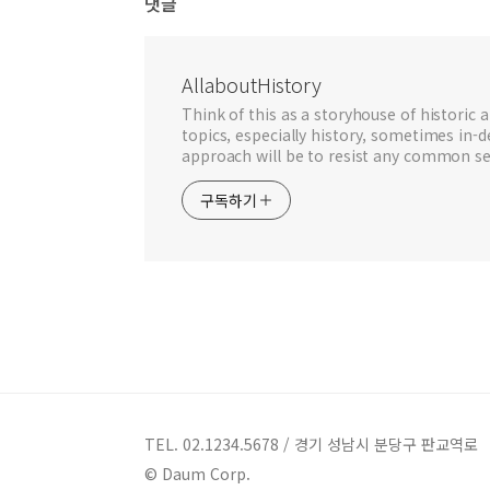
댓글
AllaboutHistory
Think of this as a storyhouse of historic a
topics, especially history, sometimes in-
approach will be to resist any common se
구독하기
TEL. 02.1234.5678 / 경기 성남시 분당구 판교역로
© Daum Corp.