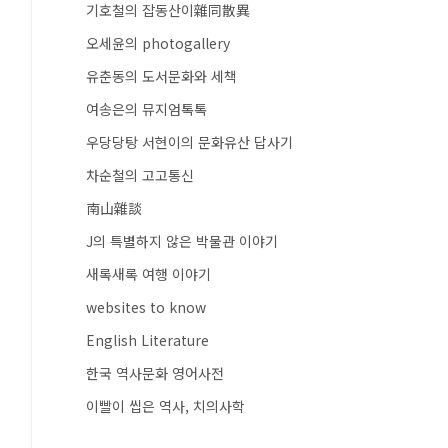
기호철의 잡동산이雜同散異
오세윤의 photogallery
유춘동의 도서문화와 세책
여송은의 뮤지엄톡톡
우당당탕 서현이의 문화유산 답사기
차순철의 고고통신
南山雜談
J의 특별하지 않은 박물관 이야기
새록새록 여행 이야기
websites to know
English Literature
한국 역사문화 영어사전
이빨이 씹은 역사, 치의사학