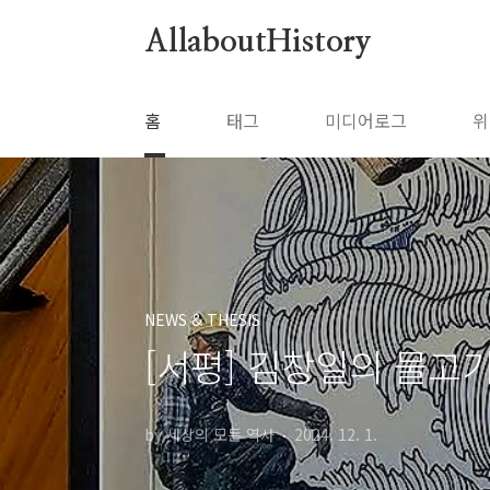
본문 바로가기
AllaboutHistory
홈
태그
미디어로그
위
NEWS & THESIS
[서평] 김창일의 물고
by 세상의 모든 역사
2024. 12. 1.