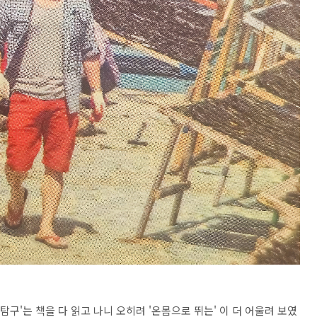
탐구'는 책을 다 읽고 나니 오히려 '온몸으로 뛰는' 이 더 어울려 보였