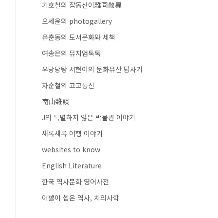
기호철의 잡동산이雜同散異
오세윤의 photogallery
유춘동의 도서문화와 세책
여송은의 뮤지엄톡톡
우당당탕 서현이의 문화유산 답사기
차순철의 고고통신
南山雜談
J의 특별하지 않은 박물관 이야기
새록새록 여행 이야기
websites to know
English Literature
한국 역사문화 영어사전
이빨이 씹은 역사, 치의사학