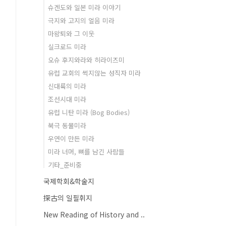
슈겐도와 일본 미라 이야기
극지와 고지의 얼음 미라
마왕퇴와 그 이웃
실크로드 미라
오슈 후지와라와 히라이즈미
유럽 교회의 썩지않는 성직자 미라
신대륙의 미라
조선시대 미라
유럽 니탄 미라 (Bog Bodies)
북극 동물미라
우연이 만든 미라
미라 너머, 뼈를 남긴 사람들
기타_준비중
국제학회&학술지
探古의 일필휘지
New Reading of History and ..