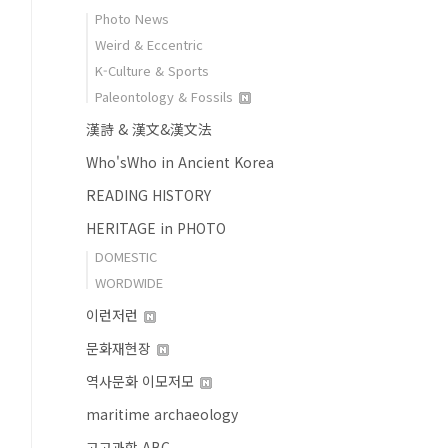
Photo News
Weird & Eccentric
K-Culture & Sports
Paleontology & Fossils
漢詩 & 漢文&漢文法
Who'sWho in Ancient Korea
READING HISTORY
HERITAGE in PHOTO
DOMESTIC
WORDWIDE
이런저런
문화재현장
역사문화 이모저모
maritime archaeology
고고과학 ABC