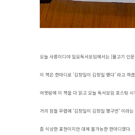
오늘 사릉이디야 일요독서모임에서는 [물고기 인문학
이 책은 한마디로 '김창일이 김창일 했다' 라고 하겠
어젯밤에 이 책을 다 읽고 오늘 독서모임 포스팅 
거의 잠들 무렵에 '김창일이 김창일 했구먼' 이라는
좀 식상한 표현이지만 대체 불가능한 한마디였다.