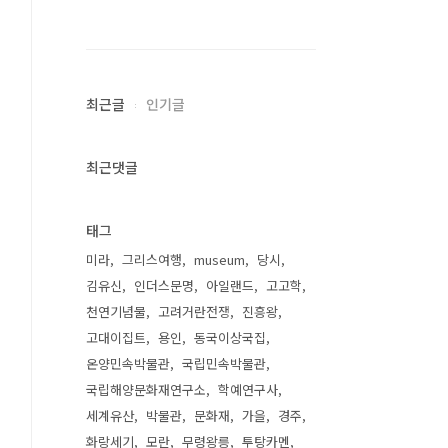
최근글
인기글
최근댓글
태그
미라
그리스여행
museum
당시
김유신
인더스문명
아일랜드
고고학
천연기념물
고려거란전쟁
진흥왕
고대이집트
용인
동국이상국집
온양민속박물관
국립민속박물관
국립해양문화재연구소
학예연구사
세계유산
박물관
문화재
가을
경주
화랑세기
모란
무령왕릉
투탕카멘