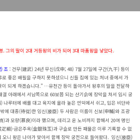
. 그의 딸이 2대 거등왕의 비가 되어 3대 마품왕을 낳았다.
) 조
: 건무(建武) 24년 무신(戊申; 48) 7월 27일에 구간(九干) 등이
후로 좋은 배필을 구하지 못하셨으니 신들 집에 있는 처녀 중에서 가
짝이 되게 하겠습니다.” …유천간 등이 돌아가서 왕후의 말을 전달하
 대궐 아래에서 서남쪽으로 60보쯤 되는 산기슭에 장막을 쳐서 임시 궁
浦) 나루터에 배를 대고 육지에 올라 높은 언덕에서 쉬고, 입은 비단바
밖에 대종(待從)한 잉신(
臣) 두 사람은 이름이 신보(申輔)와 조광
媵
貞)과 모량(慕良)이라 했으며, 데리고 온 노비까지 합해서 20여 명인
裳疋緞)·금은주옥(金銀珠玉)과 구슬로 만든 패물은 이루 기록할 수 없
워 오니 왕은 나아가 맞아서 함께 장막 궁전으로 들어왔다. 잉신(
臣)
媵