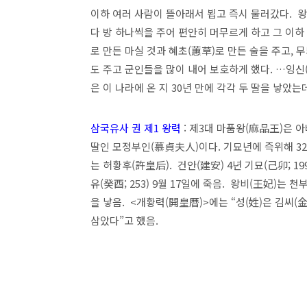
이하 여러 사람이 뜰아래서 뵙고 즉시 물러갔다. 왕
다 방 하나씩을 주어 편안히 머무르게 하고 그 이하 
로 만든 마실 것과 혜초(蕙草)로 만든 술을 주고,
도 주고 군인들을 많이 내어 보호하게 했다. …잉신
은 이 나라에 온 지 30년 만에 각각 두 딸을 낳았
삼국유사 권 제1 왕력
: 제3대 마품왕(麻品王)은 
딸인 모정부인(慕貞夫人)이다. 기묘년에 즉위해 32
는 허황후(許皇后). 건안(建安) 4년 기묘(己卯; 199
유(癸酉; 253) 9월 17일에 죽음. 왕비(王妃)는
을 낳음. <개황력(開皇曆)>에는 “성(姓)은 김씨(
삼았다”고 했음.