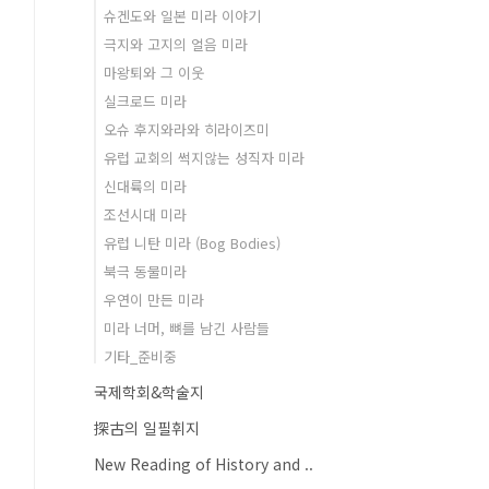
슈겐도와 일본 미라 이야기
극지와 고지의 얼음 미라
마왕퇴와 그 이웃
실크로드 미라
오슈 후지와라와 히라이즈미
유럽 교회의 썩지않는 성직자 미라
신대륙의 미라
조선시대 미라
유럽 니탄 미라 (Bog Bodies)
북극 동물미라
우연이 만든 미라
미라 너머, 뼈를 남긴 사람들
기타_준비중
국제학회&학술지
探古의 일필휘지
New Reading of History and ..