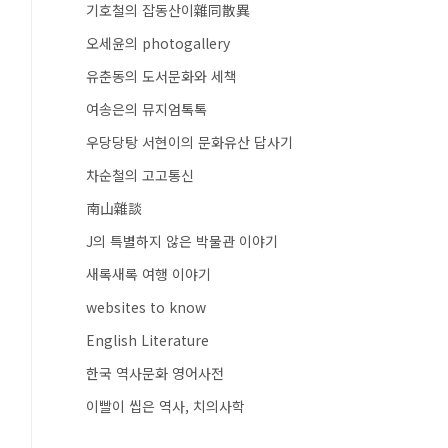
기호철의 잡동산이雜同散異
오세윤의 photogallery
유춘동의 도서문화와 세책
여송은의 뮤지엄톡톡
우당당탕 서현이의 문화유산 답사기
차순철의 고고통신
南山雜談
J의 특별하지 않은 박물관 이야기
새록새록 여행 이야기
websites to know
English Literature
한국 역사문화 영어사전
이빨이 씹은 역사, 치의사학