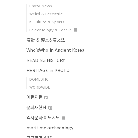
Photo News
Weird & Eccentric
K-Culture & Sports
Paleontology & Fossils
漢詩 & 漢文&漢文法
Who'sWho in Ancient Korea
READING HISTORY
HERITAGE in PHOTO
DOMESTIC
WORDWIDE
이런저런
문화재현장
역사문화 이모저모
maritime archaeology
고고과학 ABC