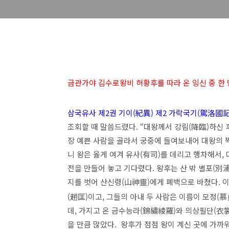
금관가야 김수로왕비 허황후를 따라 온 잉신 중 한 명
삼국유사 제2권 기이(紀異) 제2 가락국기(駕洛國記
조회할 때 말씀드렸다. “대왕께서 강림(降臨)하신 
장 예쁜 사람을 골라서 궁중에 들여보내어 대왕의 
니 왕은 옳게 여겨 유사(有司)를 데리고 행차해서,
전을 만들어 놓고 기다렸다. 왕후는 산 밖 별포(別
지를 벗어 산신령(山神靈)에게 폐백으로 바쳤다. 이
(趙匡)이고, 그들의 아내 두 사람은 이름이 모정(慕
데, 가지고 온 금수능라(錦繡綾羅)와 의상필단(衣
을 만큼 많았다. 왕후가 점점 왕이 계신 곳에 가까