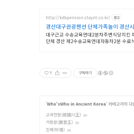
http://kdkpension.staynt.co.kr/
광고
경산대구관광펜션 단체가족놀이 경산시
대구근교 수송교육연대2분차주변식당치킨 피
단체 경산 제2수송교육연대자동차2분 수료식
맛집
1
구독하기
'
Who'sWho in Ancient Korea
' 카테고리의 다
고국천왕(故國川王)
(0)
거등왕(居登王)
(0)
진제(珍堤)
(0)