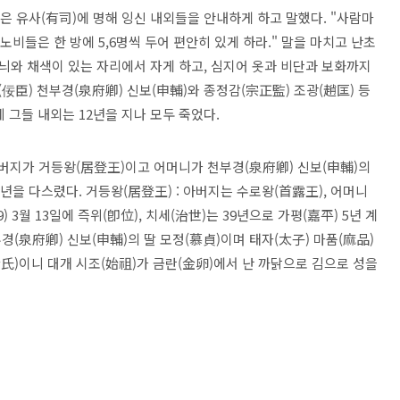
은 유사(有司)에 명해 잉신 내외들을 안내하게 하고 말했다. "사람마
노비들은 한 방에 5,6명씩 두어 편안히 있게 하라." 말을 마치고 난초
 무늬와 채색이 있는 자리에서 자게 하고, 심지어 옷과 비단과 보화까지
(佞臣) 천부경(泉府卿) 신보(申輔)와 종정감(宗正監) 조광(趙匡) 등
는데 그들 내외는 12년을 지나 모두 죽었다.
아버지가 거등왕(居登王)이고 어머니가 천부경(泉府卿) 신보(申輔)의
년을 다스렸다. 거등왕(居登王) : 아버지는 수로왕(首露王), 어머니
) 3월 13일에 즉위(卽位), 치세(治世)는 39년으로 가평(嘉平) 5년 계
 천부경(泉府卿) 신보(申輔)의 딸 모정(慕貞)이며 태자(太子) 마품(麻品)
金氏)이니 대개 시조(始祖)가 금란(金卵)에서 난 까닭으로 김으로 성을