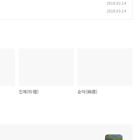
2018.03.14
2018.03.14
진제(珍堤)
순덕(純德)