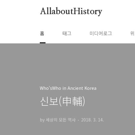
본문 바로가기
AllaboutHistory
홈
태그
미디어로그
위
Who'sWho in Ancient Korea
신보(申輔)
by 세상의 모든 역사
2018. 3. 14.