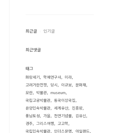
최근글
인기글
최근댓글
태그
화랑세기
학예연구사
미라
고려거란전쟁
당시
이규보
문화재
모란
박물관
museum
국립고궁박물관
동국이상국집
온양민속박물관
세계유산
진흥왕
풍납토성
가을
천연기념물
김유신
경주
그리스여행
고고학
국립민속박물관
인더스문명
아일랜드