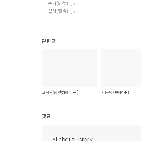
순덕(純德)
(0)
실혜(實兮)
(0)
관련글
고국천왕(故國川王)
거등왕(居登王)
댓글
AllaboutHistory