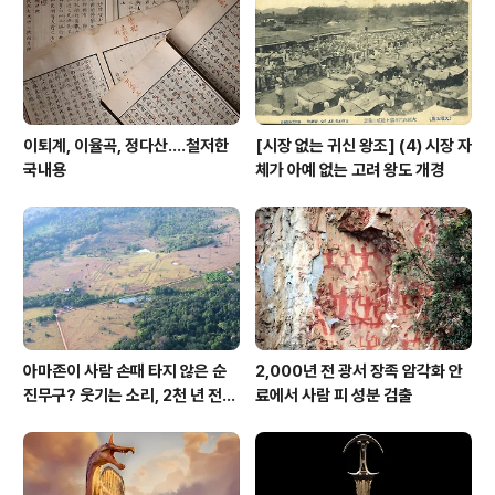
이퇴계, 이율곡, 정다산....철저한
[시장 없는 귀신 왕조] (4) 시장 자
국내용
체가 아예 없는 고려 왕도 개경
아마존이 사람 손때 타지 않은 순
2,000년 전 광서 장족 암각화 안
진무구? 웃기는 소리, 2천 년 전에
료에서 사람 피 성분 검출
이미 사람 바글바글