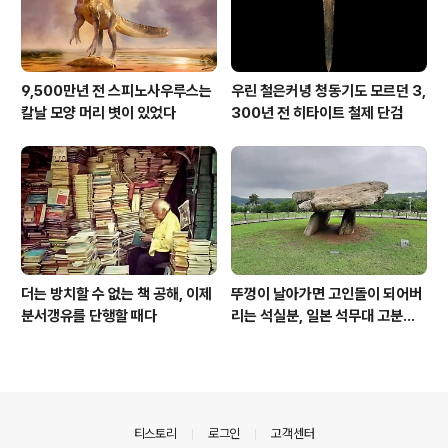
9,500만년 전 스피노사우루스는
우린 철은커녕 청동기도 모르던 3,
칼날 모양 머리 볏이 있었다
300년 전 히타이트 철제 단검
더는 방치할 수 없는 책 공해, 이제
뚜껑이 날아가면 고인돌이 되어버
분서갱유를 단행할 때다
리는 석실분, 일본 석무대 고분의
경우
의안내
티스토리
로그인
고객센터