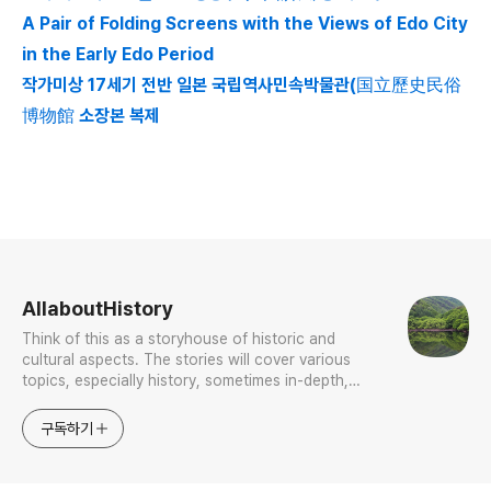
A Pair of Folding Screens with the Views of Edo City
in the Early Edo Period
작가미상 17세기 전반 일본 국립역사민속박물관(国立歷史民俗
博物館 소장본 복제
로그 정보
AllaboutHistory
Think of this as a storyhouse of historic and
cultural aspects. The stories will cover various
topics, especially history, sometimes in-depth,
sometimes with a light touch. One constant
approach will be to resist any common sense or
구독하기
generalized viewpoint