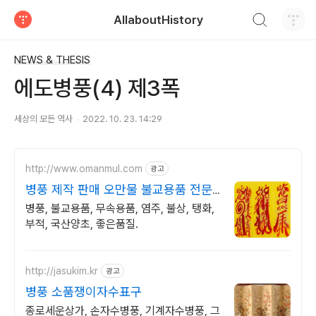
검색하기
AllaboutHistory
티스토리
NEWS & THESIS
에도병풍(4) 제3폭
세상의 모든 역사
2022. 10. 23. 14:29
http://www.omanmul.com
광고
병풍 제작 판매 오만물 불교용품 전문
점
병풍, 불교용품, 무속용품, 염주, 불상, 탱화,
부적, 국산양초, 좋은품질.
http://jasukim.kr
광고
병풍 소품쟁이자수표구
종로세운상가, 손자수병풍, 기계자수병풍, 그