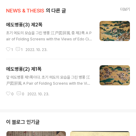
더보기
NEWS & THESIS
의 다른 글
에도병풍(3) 제2폭
글 내용
초기 에도의 모습을 그린 병풍 江戸図屛風 중 제2폭 A P
air of Folding Screens with the Views of Edo City
in the Early Edo Period 작가미상 17세기 전반 일본 국
1
1
2022. 10. 23.
립역사민속박물관(国立歷史民俗博物館 소장본 복제
에도병풍(2) 제1폭
글 내용
앞 에도병풍 제1폭이다. 초기 에도의 모습을 그린 병풍 江
戸図屛風 A Pair of Folding Screens with the Vie
ws of Edo City in the Early Edo Period 작가미상 17
0
0
2022. 10. 23.
세기 전반 일본 국립역사민속박물관(国立歷史民俗博物
館 소장본 복제
이 블로그 인기글