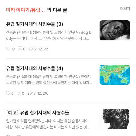
더보기
미라 이야기/유럽 니탄 미라 (Bog Bodies)
의 다른 글
유럽 철기시대의 사형수들 (3)
글 내용
신동훈 (서울의대 생물인류학 및 고병리학 연구실) Bog b
ody는 우리나라에서 그닥 유명하지 않은 탓에 아직 그에
대한 번역이 제대로 이루어지지 않았다. 이 원고에서는 bo
12
0
2019. 12. 22.
g body를 우리 말로 "늪지미라" 정도로 번역하고자 한다.
지금까지 늪지미라는 유럽에서 많은 수가 발견, 보고되었
지만 현재까지 보존된 것은 약 40여 개체 정도라고 한다.
유럽 철기시대의 사형수들 (4)
이들 중 대부분이 북유럽 지역, 아일랜드, 영국, 독일, 네덜
글 내용
란드, 덴마크, 스웨덴 등지의 나라에서 보고되었다. 유명한
신동훈 (서울의대 생물인류학 및 고병리학 연구실) 앞에서
Bog body가 보고된 지역. 4번이 지난 회에서 다룬 "Ide
보았던 늪지 미라는 언제 살던 사람들인지는 대략 알려져
girl"이다. 3번은 영국에서 유명한 "Lindow man"이라는
있다. 대체적으로 우리나라 역사로 보면 후기 고조선에서
늪지미라가 발견된 지역이다. 7번이 덴마크의 "Tollund
6
0
2019. 12. 29.
이른시기의 원삼국시대-. 유럽사에서는 로마가 브리튼과
Man"이 발견된 지역. 이 지도에 나와 있는 늪..
골을 제국의 판도하에 넣기 이전의 시대에 해당 한다. 늪지
미라가 된 사람들이 살던 시대-. 기원전 200년. 동아시아
[예고] 유럽 철기시대의 사형수들
에는 한제국과 아직 멸망 직전의 고조선이 존재하던 시기
글 내용
이며 유럽은 케사르의 갈리아 원정이 시작되기도 전이다.
얼마전 외치를 연재했었습니다. 외치는 유럽 순동시대의
우리나라 원삼국시대의 정황에 대해서 중국쪽의 관찰 기록
사람. 하지만 유럽에서 발견되는 미라는 외치만 있는 것은
이 삼국지 위지 동이전으로 남았듯이 늪지미라가 된 사람
아니며 보다 연구사가 장구한 Bog body라는 존재가 있