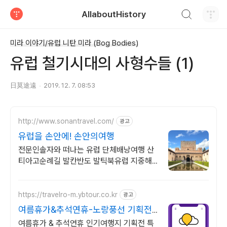
검색하기
AllaboutHistory
티스토리
미라 이야기/유럽 니탄 미라 (Bog Bodies)
유럽 철기시대의 사형수들 (1)
日莫途遠
2019. 12. 7. 08:53
http://www.sonantravel.com/
광고
유럽을 손안에! 손안의여행
전문인솔자와 떠나는 유럽 단체배낭여행 산
티아고순례길 발칸반도 발틱북유럽 지중해
여행 유럽을 손안에! 발칸반도 북유럽 지중해
남부유럽 동유럽 세미팩제공
https://travelro-m.ybtour.co.kr
광고
여름휴가&추석연휴-노랑풍선 기획전
특가 진행
여름휴가 & 추석연휴 인기여행지 기획전 특