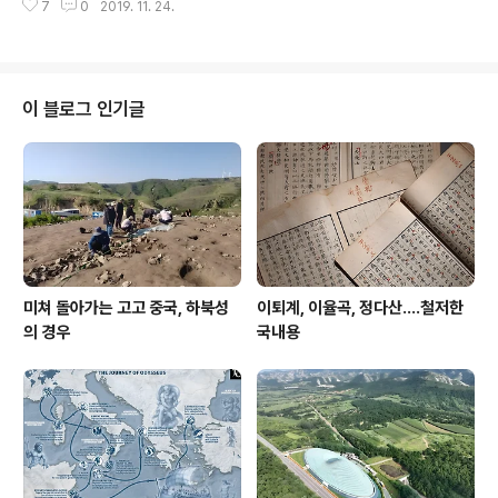
들이 아직 생존하던 시대의 정황은 당시 로마인의 관찰에
7
0
2019. 11. 24.
습니다. 케사르가 정복하기도 이전의 유럽 철기시대의 사
의해 남아 있다. 대체적으로 늪지미라가 나온 지역은 앞에
람들.. 여기도 기구한 사연이 있으니.. 11월 30일 부터. **
서도 이야기 했듯이 아일랜드, 영국, 독일, 네..
* following article *** 유럽 철기시대의 사형수들 (1)
이 블로그 인기글
미쳐 돌아가는 고고 중국, 하북성
이퇴계, 이율곡, 정다산....철저한
의 경우
국내용