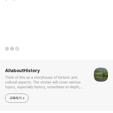
(새창열림)
로그 정보
AllaboutHistory
Think of this as a storyhouse of historic and
cultural aspects. The stories will cover various
topics, especially history, sometimes in-depth,
sometimes with a light touch. One constant
approach will be to resist any common sense or
구독하기
generalized viewpoint