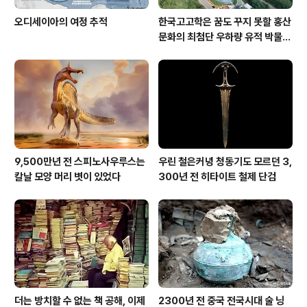
오디세이아의 여정 추적
한국고고학은 꿈도 꾸지 못할 홍산
문화의 최첨단 우하량 유적 박물관
[신화통신]
9,500만년 전 스피노사우루스는
우린 철은커녕 청동기도 모르던 3,
칼날 모양 머리 볏이 있었다
300년 전 히타이트 철제 단검
더는 방치할 수 없는 책 공해, 이제
2300년 전 중국 전국시대 술 닝