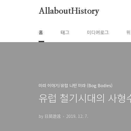
본문 바로가기
AllaboutHistory
홈
태그
미디어로그
위
미라 이야기/유럽 니탄 미라 (Bog Bodies)
유럽 철기시대의 사형수들
by 日莫途遠
2019. 12. 7.