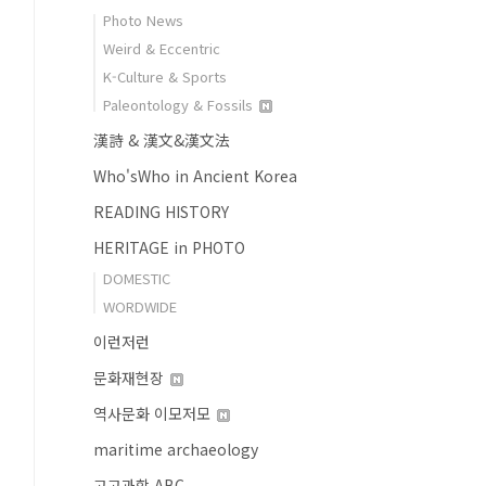
Photo News
Weird & Eccentric
K-Culture & Sports
Paleontology & Fossils
漢詩 & 漢文&漢文法
Who'sWho in Ancient Korea
READING HISTORY
HERITAGE in PHOTO
DOMESTIC
WORDWIDE
이런저런
문화재현장
역사문화 이모저모
maritime archaeology
고고과학 ABC