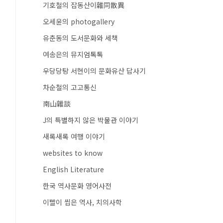
기호철의 잡동산이雜同散異
오세윤의 photogallery
유춘동의 도서문화와 세책
여송은의 뮤지엄톡톡
우당당탕 서현이의 문화유산 답사기
차순철의 고고통신
南山雜談
J의 특별하지 않은 박물관 이야기
새록새록 여행 이야기
websites to know
English Literature
한국 역사문화 영어사전
이빨이 씹은 역사, 치의사학