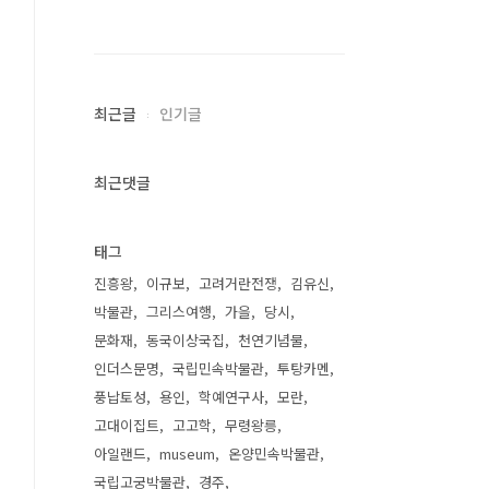
최근글
인기글
최근댓글
태그
진흥왕
이규보
고려거란전쟁
김유신
박물관
그리스여행
가을
당시
문화재
동국이상국집
천연기념물
인더스문명
국립민속박물관
투탕카멘
풍납토성
용인
학예연구사
모란
고대이집트
고고학
무령왕릉
아일랜드
museum
온양민속박물관
국립고궁박물관
경주