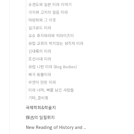
슈겐도와 일본 미라 이야기
극지와 고지의 얼음 미라
마왕퇴와 그 이웃
실크로드 미라
오슈 후지와라와 히라이즈미
유럽 교회의 썩지않는 성직자 미라
신대륙의 미라
조선시대 미라
유럽 니탄 미라 (Bog Bodies)
북극 동물미라
우연이 만든 미라
미라 너머, 뼈를 남긴 사람들
기타_준비중
국제학회&학술지
探古의 일필휘지
New Reading of History and ..