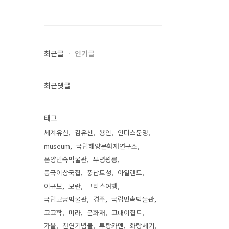
최근글
인기글
최근댓글
태그
세계유산
김유신
용인
인더스문명
museum
국립해양문화재연구소
온양민속박물관
무령왕릉
동국이상국집
풍납토성
아일랜드
이규보
모란
그리스여행
국립고궁박물관
경주
국립민속박물관
고고학
미라
문화재
고대이집트
가을
천연기념물
투탕카멘
화랑세기