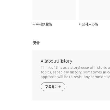
두복지頭腹智
지심지只心智
댓글
AllaboutHistory
Think of this as a storyhouse of historic a
topics, especially history, sometimes in-
approach will be to resist any common se
구독하기