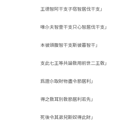
王德智阿干支子宿智居伐干支」
喙尒夫智壹干支只心智居伐干支」
本彼頭腹智干支斯彼暮智干」
支此七王等共論敎用前世二王敎」
爲證尒取財物盡令節居利」
得之敎耳別敎節居利若先」
死後令其弟兒斯奴得此財」