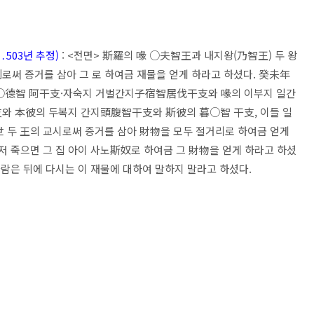
503년 추정)
: <전면> 斯羅의 喙 ○夫智王과 내지왕(乃智王) 두 왕
써 증거를 삼아 그 로 하여금 재물을 얻게 하라고 하셨다. 癸未年
·○德智 阿干支·자숙지 거벌간지子宿智居伐干支와 喙의 이부지 일간
 本彼의 두복지 간지頭腹智干支와 斯彼의 暮○智 干支, 이들 일
世 두 王의 교시로써 증거를 삼아 財物을 모두 절거리로 하여금 얻게
저 죽으면 그 집 아이 사노斯奴로 하여금 그 財物을 얻게 하라고 하셨
사람은 뒤에 다시는 이 재물에 대하여 말하지 말라고 하셨다.