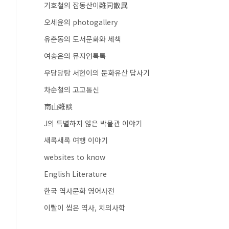
기호철의 잡동산이雜同散異
오세윤의 photogallery
유춘동의 도서문화와 세책
여송은의 뮤지엄톡톡
우당당탕 서현이의 문화유산 답사기
차순철의 고고통신
南山雜談
J의 특별하지 않은 박물관 이야기
새록새록 여행 이야기
websites to know
English Literature
한국 역사문화 영어사전
이빨이 씹은 역사, 치의사학