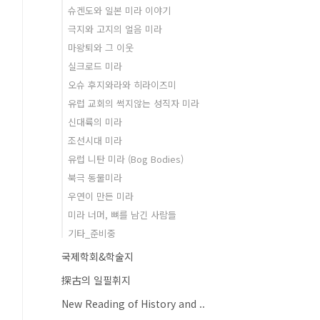
슈겐도와 일본 미라 이야기
극지와 고지의 얼음 미라
마왕퇴와 그 이웃
실크로드 미라
오슈 후지와라와 히라이즈미
유럽 교회의 썩지않는 성직자 미라
신대륙의 미라
조선시대 미라
유럽 니탄 미라 (Bog Bodies)
북극 동물미라
우연이 만든 미라
미라 너머, 뼈를 남긴 사람들
기타_준비중
국제학회&학술지
探古의 일필휘지
New Reading of History and ..