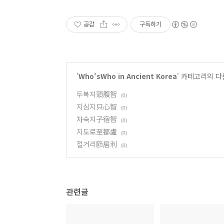
공감
구독하기
'
Who'sWho in Ancient Korea
' 카테고리의 다
두복지頭腹智
(0)
지심지只心智
(0)
자숙지子宿智
(0)
지도로至都盧
(0)
절거리節居利
(0)
관련글