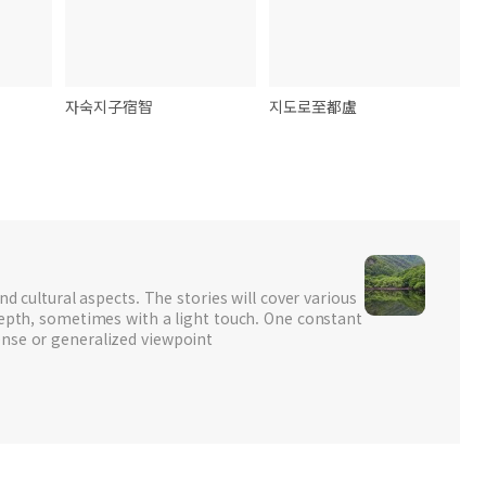
자숙지子宿智
지도로至都盧
nd cultural aspects. The stories will cover various
depth, sometimes with a light touch. One constant
nse or generalized viewpoint