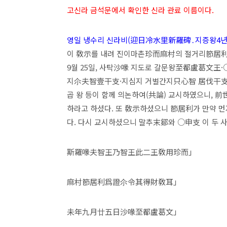
고신라 금석문에서 확인한 신라 관료 이름이다.
영일 냉수리 신라비(迎日冷水里新羅碑․지증왕4년․
이 敎示를 내려 진이마촌珍而麻村의 절거리節居利로
9월 25일, 사탁沙喙 지도로 갈문왕至都盧葛文王
지尒夫智壹干支·지심지 거벌간지只心智 居伐干支와
곱 왕 등이 함께 의논하여(共論) 교시하였으니, 前
하라고 하셨다. 또 敎示하셨으니 節居利가 만약 먼
다. 다시 교시하셨으니 말추末鄒와 ○申支 이 두 
斯羅喙夫智王乃智王此二王敎用珍而」
麻村節居利爲證尒令其得財敎耳」
未年九月廿五日沙喙至都盧葛文」