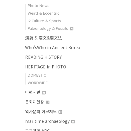
Photo News
Weird & Eccentric
K-Culture & Sports
Paleontology & Fossils
漢詩 & 漢文&漢文法
Who'sWho in Ancient Korea
READING HISTORY
HERITAGE in PHOTO
DOMESTIC
WORDWIDE
이런저런
문화재현장
역사문화 이모저모
maritime archaeology
고고과학 ABC