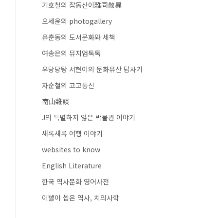
기호철의 잡동산이雜同散異
오세윤의 photogallery
유춘동의 도서문화와 세책
여송은의 뮤지엄톡톡
우당당탕 서현이의 문화유산 답사기
차순철의 고고통신
南山雜談
J의 특별하지 않은 박물관 이야기
새록새록 여행 이야기
websites to know
English Literature
한국 역사문화 영어사전
이빨이 씹은 역사, 치의사학