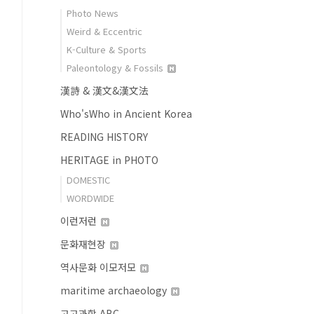
Photo News
Weird & Eccentric
K-Culture & Sports
Paleontology & Fossils
漢詩 & 漢文&漢文法
Who'sWho in Ancient Korea
READING HISTORY
HERITAGE in PHOTO
DOMESTIC
WORDWIDE
이런저런
문화재현장
역사문화 이모저모
maritime archaeology
고고과학 ABC