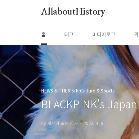
본문 바로가기
AllaboutHistory
홈
태그
미디어로그
위
NEWS & THESIS/K-Culture & Sports
BLACKPINK's Japan 
by 세상의 모든 역사
2023. 4. 8.