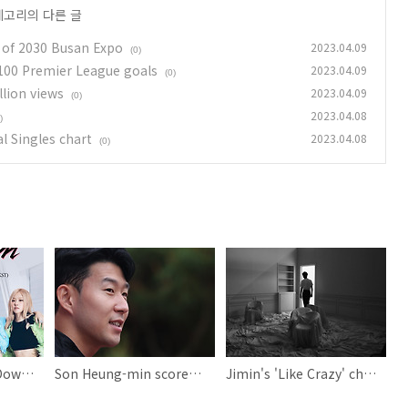
테고리의 다른 글
 of 2030 Busan Expo
2023.04.09
(0)
 100 Premier League goals
2023.04.09
(0)
lion views
2023.04.09
(0)
2023.04.08
)
al Singles chart
2023.04.08
(0)
BLACKPINK 'SHut Down' MV exceeds 400 million views
Son Heung-min scores 100th goal in EPL
Jimin's 'Like Crazy' charts at 16th on Official Singles chart