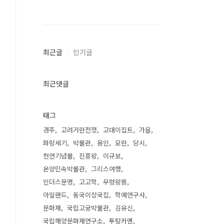
최근글
인기글
최근댓글
태그
경주
고려거란전쟁
고대이집트
가을
화랑세기
박물관
용인
모란
당시
천연기념물
진흥왕
이규보
온양민속박물관
그리스여행
인더스문명
고고학
무령왕릉
아일랜드
동국이상국집
학예연구사
문화재
국립고궁박물관
김유신
국립해양문화재연구소
투탕카멘