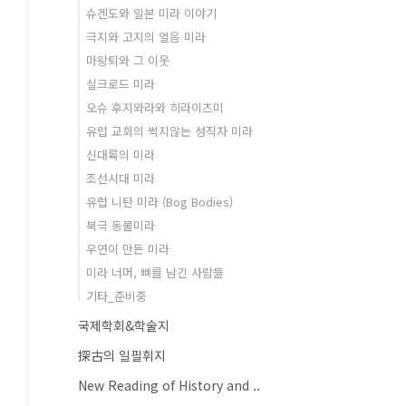
슈겐도와 일본 미라 이야기
극지와 고지의 얼음 미라
마왕퇴와 그 이웃
실크로드 미라
오슈 후지와라와 히라이즈미
유럽 교회의 썩지않는 성직자 미라
신대륙의 미라
조선시대 미라
유럽 니탄 미라 (Bog Bodies)
북극 동물미라
우연이 만든 미라
미라 너머, 뼈를 남긴 사람들
기타_준비중
국제학회&학술지
探古의 일필휘지
New Reading of History and ..