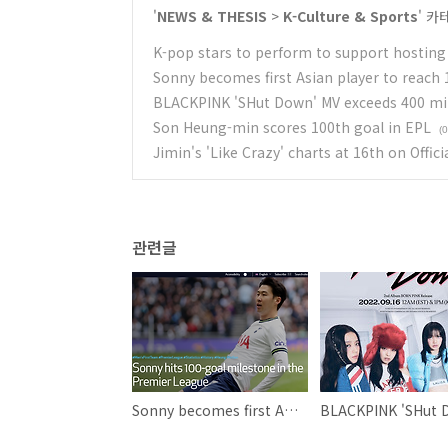
'
NEWS & THESIS
>
K-Culture & Sports
' 카
K-pop stars to perform to support hosting
Sonny becomes first Asian player to reach
BLACKPINK 'SHut Down' MV exceeds 400 mil
Son Heung-min scores 100th goal in EPL
(0
Jimin's 'Like Crazy' charts at 16th on Offici
관련글
Sonny becomes first Asian player to reach 100 Premier League goals