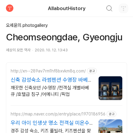
검색하기
AllaboutHistory
티스토리
오세윤의 photogallery
Cheomseongdae, Gyeongju
세상의 모든 역사
2020. 10. 12. 13:43
http://xn--289av7rm1hf8bxvkm8q.com/
광고
신축 감성숙소 라썸펜션 수영장 바베큐
스파펜션
깨끗한 신축모던 /수영장 /전객실 개별바베
큐 /호텔급 침구 /어메니티 /픽업
https://map.naver.com/p/entry/place/1970186956
광고
우리 아이 인생샷 명소 전객실 미온수
무료!
경주 감성 숙소, 키즈 풀빌라, 키즈펜션을 찾