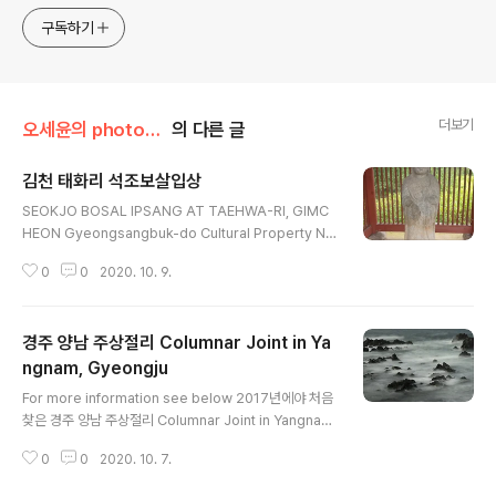
sometimes with a light touch. One constant
approach will be to resist any common sense or
구독하기
generalized viewpoint
더보기
오세윤의 photogallery
의 다른 글
김천 태화리 석조보살입상
글 내용
SEOKJO BOSAL IPSANG AT TAEHWA-RI, GIMC
HEON Gyeongsangbuk-do Cultural Property N
o.2019 Location: 590, Tachwari, Hongsan-myeo
0
0
2020. 10. 9.
n, Gimcheon-si, Gyeongsangbuk-do This stone
image is located at the foot of a mountain in Tae
hwa-ri, Bongsan-myeon, Gimcheon-si. The ima
경주 양남 주상절리 Columnar Joint in Ya
ge is called the Manubri Bodhisattva. But it look
s close to the Tathagata. So it is not clear wheth
ngnam, Gyeongju
글 내용
er the image belong to the former or the..
For more information see below 2017년에야 처음
찾은 경주 양남 주상절리 Columnar Joint in Yangnam,
Gyeongju 2017년에야 처음 찾은 경주 양남 주상절리 C
0
0
2020. 10. 7.
olumnar Joint in Yangnam, Gyeongju 뻔질나게 들
락하는 경주지만 아직 못 본 곳 천지다. 이 주상절리는 벼르