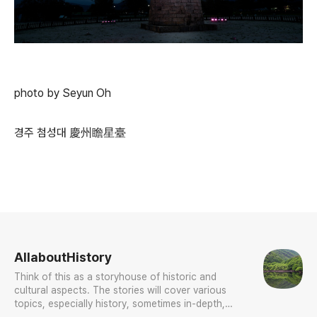
photo by Seyun Oh
경주 첨성대 慶州瞻星臺
로그 정보
AllaboutHistory
Think of this as a storyhouse of historic and
cultural aspects. The stories will cover various
topics, especially history, sometimes in-depth,