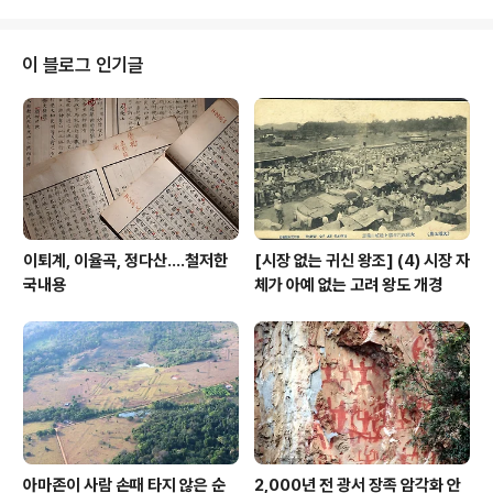
고 벼르다 오늘에야 계우 눈도장 찍었다. 경주가 신라만의
도시가 아님을 웅변한다. 그 인근 월성원전은 논란 다대하
거니 historylibrary.net
이 블로그 인기글
이퇴계, 이율곡, 정다산....철저한
[시장 없는 귀신 왕조] (4) 시장 자
국내용
체가 아예 없는 고려 왕도 개경
아마존이 사람 손때 타지 않은 순
2,000년 전 광서 장족 암각화 안