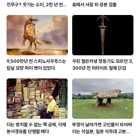
진무구? 웃기는 소리, 2천 년 전에
료에서 사람 피 성분 검출
이미 사람 바글바글
9,500만년 전 스피노사우루스는
우린 철은커녕 청동기도 모르던 3,
칼날 모양 머리 볏이 있었다
300년 전 히타이트 철제 단검
더는 방치할 수 없는 책 공해, 이제
뚜껑이 날아가면 고인돌이 되어버
분서갱유를 단행할 때다
리는 석실분, 일본 석무대 고분의
경우