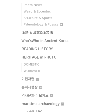
Photo News
Weird & Eccentric
K-Culture & Sports
Paleontology & Fossils
漢詩 & 漢文&漢文法
Who'sWho in Ancient Korea
READING HISTORY
HERITAGE in PHOTO
DOMESTIC
WORDWIDE
이런저런
문화재현장
역사문화 이모저모
maritime archaeology
고고과학 ABC