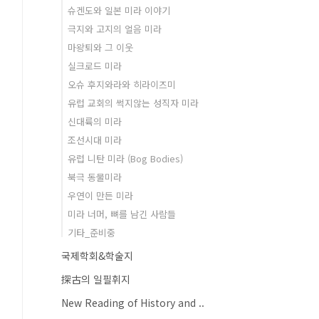
슈겐도와 일본 미라 이야기
극지와 고지의 얼음 미라
마왕퇴와 그 이웃
실크로드 미라
오슈 후지와라와 히라이즈미
유럽 교회의 썩지않는 성직자 미라
신대륙의 미라
조선시대 미라
유럽 니탄 미라 (Bog Bodies)
북극 동물미라
우연이 만든 미라
미라 너머, 뼈를 남긴 사람들
기타_준비중
국제학회&학술지
探古의 일필휘지
New Reading of History and ..