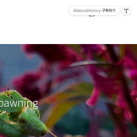
AllaboutHistory
구독하기
spawning