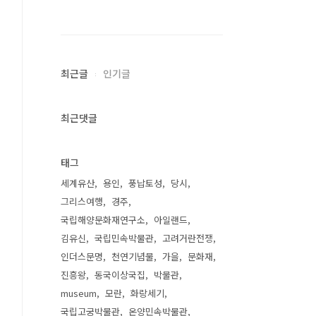
최근글
인기글
최근댓글
태그
세계유산
용인
풍납토성
당시
그리스여행
경주
국립해양문화재연구소
아일랜드
김유신
국립민속박물관
고려거란전쟁
인더스문명
천연기념물
가을
문화재
진흥왕
동국이상국집
박물관
museum
모란
화랑세기
국립고궁박물관
온양민속박물관