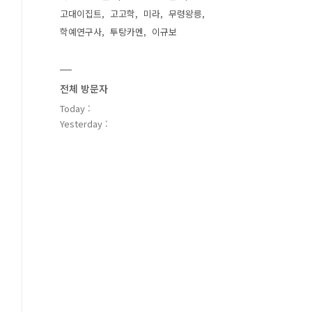
고대이집트
고고학
미라
무령왕릉
학예연구사
투탕카멘
이규보
전체 방문자
Today :
Yesterday :