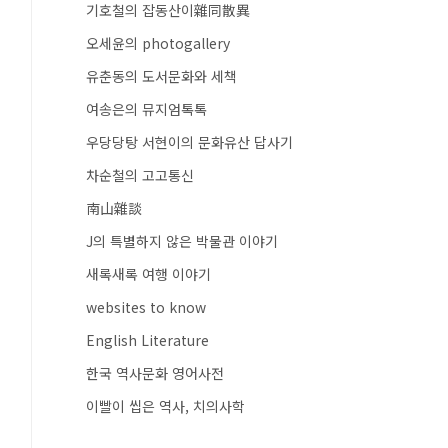
기호철의 잡동산이雜同散異
오세윤의 photogallery
유춘동의 도서문화와 세책
여송은의 뮤지엄톡톡
우당당탕 서현이의 문화유산 답사기
차순철의 고고통신
南山雜談
J의 특별하지 않은 박물관 이야기
새록새록 여행 이야기
websites to know
English Literature
한국 역사문화 영어사전
이빨이 씹은 역사, 치의사학