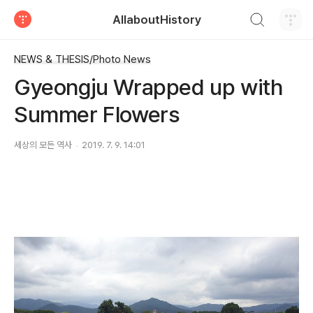
검색하기
AllaboutHistory
티스토리
NEWS & THESIS/Photo News
Gyeongju Wrapped up with
Summer Flowers
세상의 모든 역사
2019. 7. 9. 14:01