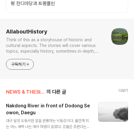
평 잔디마당과 트램폴린
로그 정보
AllaboutHistory
Think of this as a storyhouse of historic and
cultural aspects. The stories will cover various
topics, especially history, sometimes in-depth,
sometimes with a light touch. One constant
approach will be to resist any common sense or
구독하기
generalized viewpoint
더보기
NEWS & THESIS/Photo News
의 다른 글
Nakdong River in front of Dodong Se
owon, Daegu
글 내용
대구 달성 도동서원 앞을 관통하는 낙동강이다. 물안개 피
는 어느 새벽 나는 예서 하염이 없었다. 강물은 흐른다는데
그 흐름을 나는 좀체 감지하지 못했다. 강물은 그대로였다.