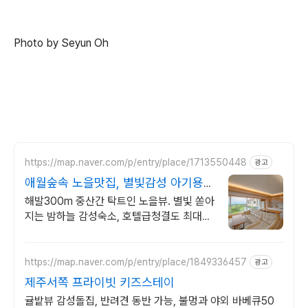
Photo by Seyun Oh
https://map.naver.com/p/entry/place/1713550448
광고
애월숲속 노을맛집, 별빛감성 아기용품
완벽구비, 대가족
해발300m 중산간 탁트인 노을뷰. 별빛 쏟아
지는 밤하늘 감성숙소, 호텔급청결도 최대
14인 복층 독채, 5개의 침대와 넓은 다이닝
룸으로 프라이빗한 대가족 여행
https://map.naver.com/p/entry/place/1849336457
광고
제주서쪽 프라이빗 키즈스테이
귤밭뷰 감성돌집, 반려견 동반 가능, 불멍과 야외 바베큐50