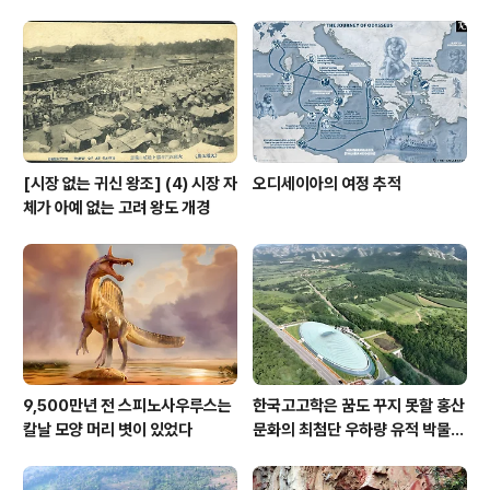
[시장 없는 귀신 왕조] (4) 시장 자
오디세이아의 여정 추적
체가 아예 없는 고려 왕도 개경
9,500만년 전 스피노사우루스는
한국고고학은 꿈도 꾸지 못할 홍산
칼날 모양 머리 볏이 있었다
문화의 최첨단 우하량 유적 박물관
[신화통신]