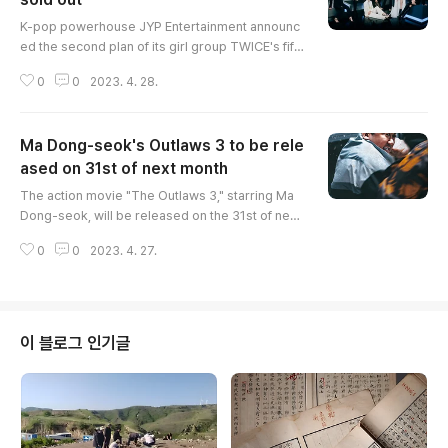
글 내용
K-pop powerhouse JYP Entertainment announc
ed the second plan of its girl group TWICE's fift
h world tour "TWICE 5TH WORLD TOUR "READ
0
0
2023. 4. 28.
Y TO BE" on its official SNS channel and release
d the hosting of performances in six cities in So
utheast Asia and Europe, following Korea, Austr
Ma Dong-seok's Outlaws 3 to be rele
alia, Japan and North America. Among them, the
solo concerts, which will be held in September i
ased on 31st of next month
글 내용
n London, Paris, and Berlin ..
The action movie "The Outlaws 3," starring Ma
Dong-seok, will be released on the 31st of next
month. Maseokdo (Ma Dong-seok), a monster d
0
0
2023. 4. 27.
etective who went to the Seoul Metropolitan Cri
me Investigation Unit, depicts an operation to wi
pe out Joo Sung-chul (Lee Joon-hyuk) and Rick
y (Aoki Munetaka) behind the new drug crime c
ase. Director Lee Sang-yong, who directed the
이 블로그 인기글
previous series, once again t..