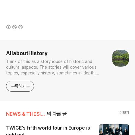
(새창열림)
로그 정보
AllaboutHistory
Think of this as a storyhouse of historic and
cultural aspects. The stories will cover various
topics, especially history, sometimes in-depth,
sometimes with a light touch. One constant
approach will be to resist any common sense or
구독하기
generalized viewpoint
더보기
NEWS & THESIS/K-Culture & Sports
의 다른 글
TWICE's fifth world tour in Europe is
sold out