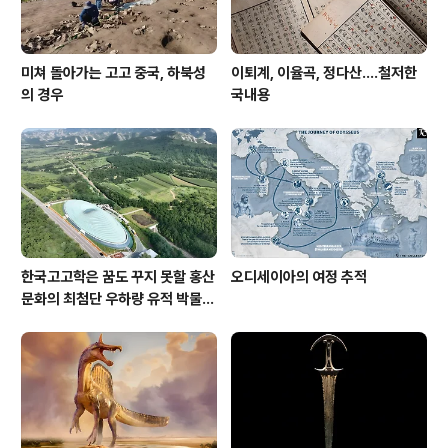
미쳐 돌아가는 고고 중국, 하북성
이퇴계, 이율곡, 정다산....철저한
의 경우
국내용
한국고고학은 꿈도 꾸지 못할 홍산
오디세이아의 여정 추적
문화의 최첨단 우하량 유적 박물관
[신화통신]