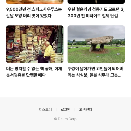
9,500만년 전 스피노사우루스는
우린 철은커녕 청동기도 모르던 3,
칼날 모양 머리 볏이 있었다
300년 전 히타이트 철제 단검
더는 방치할 수 없는 책 공해, 이제
뚜껑이 날아가면 고인돌이 되어버
분서갱유를 단행할 때다
리는 석실분, 일본 석무대 고분의
경우
의안내
티스토리
로그인
고객센터
© Daum Corp.