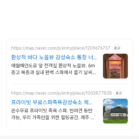
https://map.naver.com/p/entry/place/1209676737
광고
환상적 바다 노을뷰 감성숙소 통창 너
머 애월 파노라마바다
애월해안도로 앞 전객실 환상적 노을뷰. 6m
층고 복층과 실내 편백 스파에서 즐기 날씨
상관없는 프라이빗 편백자쿠지 스파. 탁트인
오션뷰 통창 아래서 누리는 로맨틱
https://map.naver.com/p/entry/place/1002877828
광고
프라이빗 무료스파족욕감성숙소 제주
돌담감성, 반려견 환영
온수무료 프라이빗 족욕 스파. 반려견 동반
가능, 우리 가족만을 위한 힐링공간. 제주 이
주 10년차 부부가 직접 짓고 꾸민 정성 가득
감성 스테이, 야외 바베큐
로그 정보