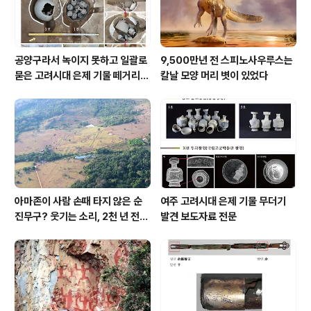
공양구라서 녹이지 못하고 일괄로
9,500만년 전 스피노사우루스는
묻은 고려시대 은제 기물 떼거리로
칼날 모양 머리 볏이 있었다
여주서 발견
아마존이 사람 손때 타지 않은 순
여주 고려시대 은제 기물 무더기
진무구? 웃기는 소리, 2천 년 전에
발견 보도자료 전문
이미 사람 바글바글