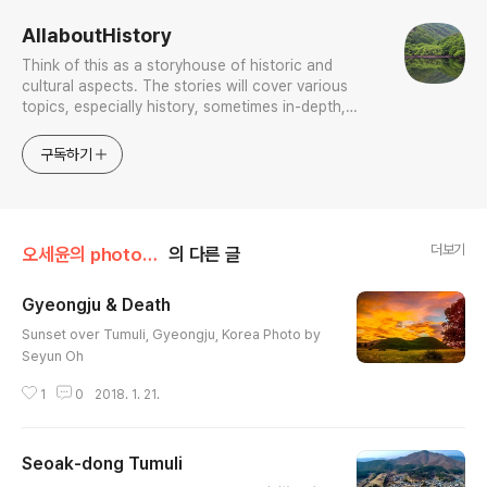
AllaboutHistory
Think of this as a storyhouse of historic and
cultural aspects. The stories will cover various
topics, especially history, sometimes in-depth,
sometimes with a light touch. One constant
approach will be to resist any common sense or
구독하기
generalized viewpoint
더보기
오세윤의 photogallery
의 다른 글
Gyeongju & Death
글 내용
Sunset over Tumuli, Gyeongju, Korea Photo by
Seyun Oh
1
0
2018. 1. 21.
Seoak-dong Tumuli
글 내용