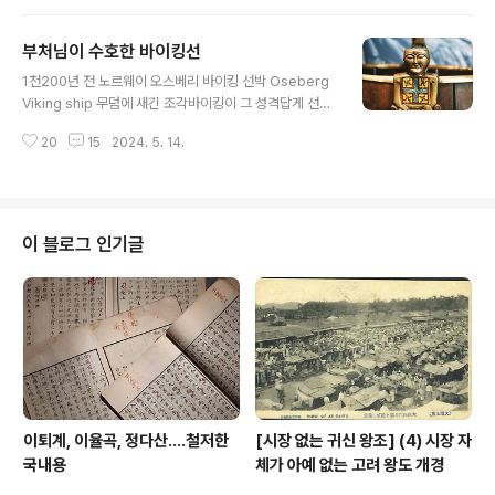
식 베니어판으로 덮었다. 밑창에는 두 사람 형상이 묘사되
어 있다. 그들은 누비아 Nubia (또는 사하라 사막 이남 아
부처님이 수호한 바이킹선
프리카)와 아시아 포로를 대표한다. 발가락 아래에는 네 개
글 내용
활이 표현되어 있고 발뒤꿈치 아래에는 비슷한 숫자가 표
1천200년 전 노르웨이 오스베리 바이킹 선박 Oseberg
시되어 있다. 스트랩 strap 과 끈은 additional bow 을
Viking ship 무덤에 새긴 조각바이킹이 그 성격답게 선박
나타낸다. 현대 이집트인들은 여전히 경멸과 경멸의 표시
자체를 무덤 매장 시설로 사용한 사례를 여러 번 소개했거
로 적을 신발 밑이나 발 밑에 둔다 한다.
20
15
2024. 5. 14.
니와 개중 대표가 오스베리 선船 Oseberg Ship 이라 일
컫는 이 친구라, 노르웨이 오슬로 Bygdøy (비기도이? 정
도로 들린다) 소재 바이킹 선박 박물관 Viking Ship Mus
eum 이 대표 상품으로 내세운다. 전체 양태는 이렇다. 딱
봐도 장사 잘 되게끔 생겨 먹었다. 저 선박을 매장 시설로
이 블로그 인기글
쓴 문제의 바이킹 무덤은 1904~05년 노르웨이 베스트폴
드 군 Vestfold county 톤스베리 Tonsberg 인근 오스
베리 농장 Oseberg Farm 이라는 데서 발굴됐다. 조사는
스웨덴 고고학도 Gabri..
이퇴계, 이율곡, 정다산....철저한
[시장 없는 귀신 왕조] (4) 시장 자
국내용
체가 아예 없는 고려 왕도 개경