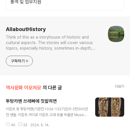
통역 및 업무지원
로그 정보
AllaboutHistory
Think of this as a storyhouse of historic and
cultural aspects. The stories will cover various
topics, especially history, sometimes in-depth,
sometimes with a light touch. One constant
approach will be to resist any common sense or
구독하기
generalized viewpoint
더보기
역사문화 이모저모
의 다른 글
투탕카멘 쓰레빠에 짓밟히면
글 내용
이집트 왕 투탕카멘(기원전 1336-1327년)의 3천300년
전 샌들. 이집트 카이로 이집트 고대 유물 박물관 Museu
m of Egyptian Antiquities, 소장. 나무로 만들었고 치
40
23
2024. 5. 14.
장 벽토 베이스에 나무 껍질, 녹색 가죽 및 금박으로 된 장