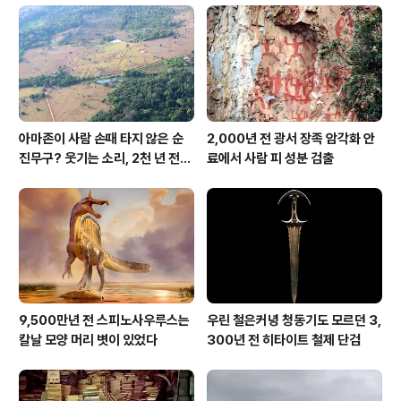
아마존이 사람 손때 타지 않은 순
2,000년 전 광서 장족 암각화 안
진무구? 웃기는 소리, 2천 년 전에
료에서 사람 피 성분 검출
이미 사람 바글바글
9,500만년 전 스피노사우루스는
우린 철은커녕 청동기도 모르던 3,
칼날 모양 머리 볏이 있었다
300년 전 히타이트 철제 단검