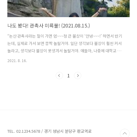
나도 봤다! 관촉사 미륵불! (2021.08.15.)
“논산 관촉사라는 절이 가면 엄~~~청 큰 불상이 ‘안녕~~~!’ 하면서 반기
는데, 실제로 가서 보면 깜짝 놀랄거야. 일단 생각보다 불상이 훨씬 커서
놀라고, 생각보다 불상이 못생겨서 놀랄거야. 얘들아, 나중에 대학교 가
면 남자친구랑 데이트 삼아 한 번 가봐~!” 고등학교때 한국사선생님이 고
2021. 8. 16.
려시대 불상을 설명하며 해주셨던 말씀입니다. 선생님은 왜 대학교 가서
남자친구랑 가라고 했을까요. 선생님 대학교 시절 추억의 장소였을까요?
1
ㅎㅎ 아무튼 저는 대학 졸업한지도 한참되어 이렇게 관촉사에 왔습니다.
오잉. 올라가는 중턱에 ‘우남 이승만박사 추모비’가 있습니다. 1965년 대
한반공청년회 논산지부가 세운 것인데, 관촉사와는 무슨 연유로 세웠는
지는 모르겠습니다. 다시 계단을 올라 오른쪽으로 고개를 삭 돌리면…
두..
TEL. 02.1234.5678 / 경기 성남시 분당구 판교역로