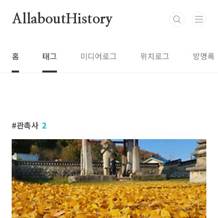
본문 바로가기
AllaboutHistory
홈
태그
미디어로그
위치로그
방명록
관촉사
2