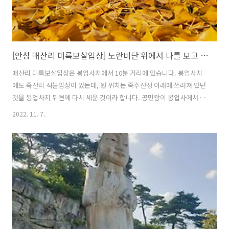
[안성 매산리 미륵보살입상] 노란비단 위에서 나를 보고 웃고 있지!
매산리 미륵보살입상은 봉업사지에서 10분 거리에 있습니다. 봉업사지
에도 죽산리 석불입상이 있는데, 원 위치는 죽주산성 아래에 쓰러져 있던
것을 봉업사지 뒤켠에 다시 세운 것이라 합니다. 공민왕이 봉업사에서 고
려 태조의 영정에 배알했다는 내용(『고려사』에 1363년)이 있고, 당시
2022. 11. 7.
이곳은 차령산맥 북쪽의 군사교통요지로 삼남지방을 잇는 지리적 위치
로 죽산이 중요한 위치였을 것으로 생각됩니다. 가까이에서 미륵보살을
한 번 볼까요? 어디에서 많이 보던 모습입니다. 길다란 얼굴에 보관을 쓰
고 있는 모습이 논산 관촉사에서 보았던 은진미륵보살과 닮았습니다. 아
래서 올려다 보니, 살짝 웃는 모습이 은진미륵보다는 조금 더(?) 잘생기
신 것 같기도 합니다. 고려시대에 만들어진 미륵불들은 보통 이런 모습인
가 봅니다. 늦가을..