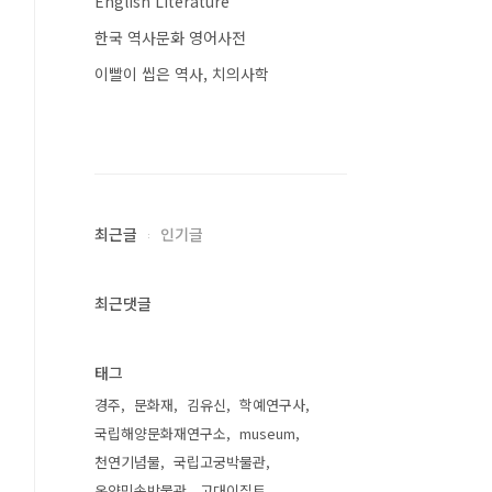
English Literature
한국 역사문화 영어사전
이빨이 씹은 역사, 치의사학
최근글
인기글
최근댓글
태그
경주
문화재
김유신
학예연구사
국립해양문화재연구소
museum
천연기념물
국립고궁박물관
온양민속박물관
고대이집트