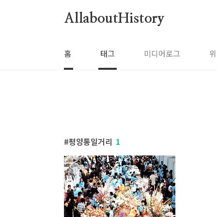
본문 바로가기
AllaboutHistory
홈
태그
미디어로그
위
평양통일거리
1