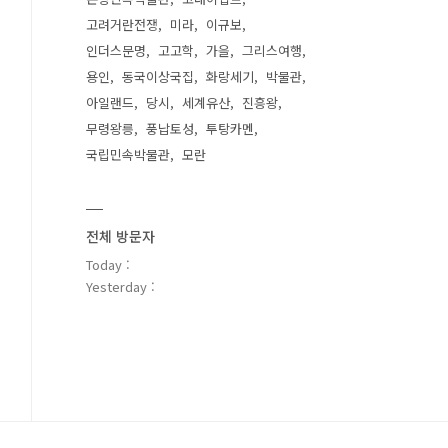
고려거란전쟁
미라
이규보
인더스문명
고고학
가을
그리스여행
용인
동국이상국집
화랑세기
박물관
아일랜드
당시
세계유산
진흥왕
무령왕릉
풍납토성
투탕카멘
국립민속박물관
모란
전체 방문자
Today :
Yesterday :