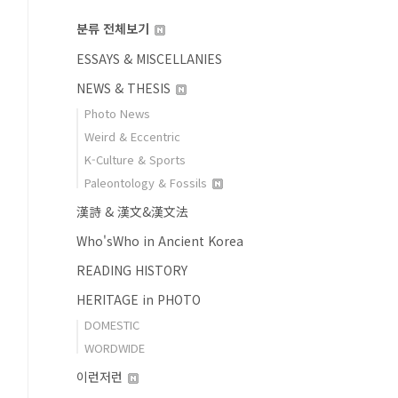
분류 전체보기
ESSAYS & MISCELLANIES
NEWS & THESIS
Photo News
Weird & Eccentric
K-Culture & Sports
Paleontology & Fossils
漢詩 & 漢文&漢文法
Who'sWho in Ancient Korea
READING HISTORY
HERITAGE in PHOTO
DOMESTIC
WORDWIDE
이런저런