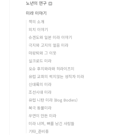
노년의 연구
미라 이야기
책의 소개
외치 이야기
슈겐도와 일본 미라 이야기
극지와 고지의 얼음 미라
마왕퇴와 그 이웃
실크로드 미라
오슈 후지와라와 히라이즈미
유럽 교회의 썩지않는 성직자 미라
신대륙의 미라
조선시대 미라
유럽 니탄 미라 (Bog Bodies)
북극 동물미라
우연이 만든 미라
미라 너머, 뼈를 남긴 사람들
기타_준비중