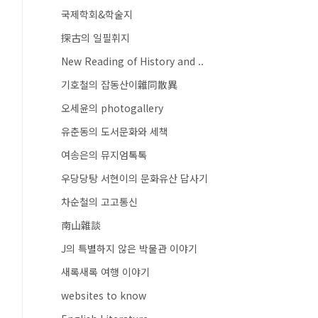
국제학회&학술지
探古의 일필휘지
New Reading of History and ..
기호철의 잡동산이雜同散異
오세윤의 photogallery
유춘동의 도서문화와 세책
여송은의 뮤지엄톡톡
우당당탕 서현이의 문화유산 답사기
차순철의 고고통신
南山雜談
J의 특별하지 않은 박물관 이야기
새록새록 여행 이야기
websites to know