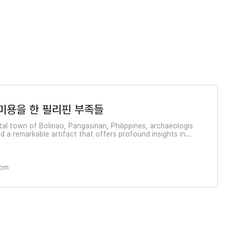
 미용을 한 필리핀 부족들
tal town of Bolinao, Pangasinan, Philippines, archaeologis
d a remarkable artifact that offers profound insights into
l Filipino culture. Known as the Bolinao Skull, this 14th to
y discovery is distinguished by it
com