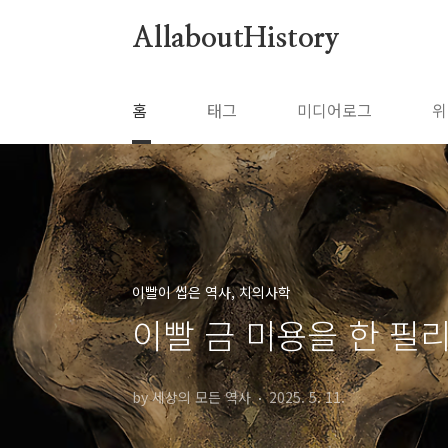
본문 바로가기
AllaboutHistory
홈
태그
미디어로그
위
이빨이 씹은 역사, 치의사학
이빨 금 미용을 한 필
by 세상의 모든 역사
2025. 5. 11.