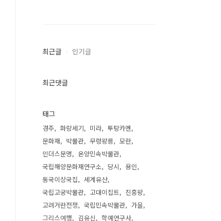
최근글
인기글
최근댓글
태그
경주
화랑세기
미라
투탕카멘
문화재
박물관
무령왕릉
모란
인더스문명
온양민속박물관
국립해양문화재연구소
당시
용인
동국이상국집
세계유산
국립고궁박물관
고대이집트
진흥왕
고려거란전쟁
국립민속박물관
가을
그리스여행
김유신
학예연구사