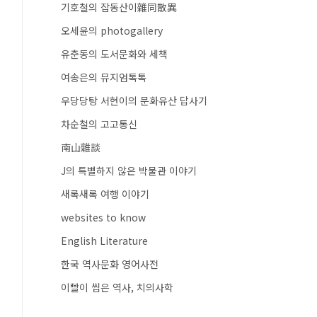
기호철의 잡동산이雜同散異
오세윤의 photogallery
유춘동의 도서문화와 세책
여송은의 뮤지엄톡톡
우당당탕 서현이의 문화유산 답사기
차순철의 고고통신
南山雜談
J의 특별하지 않은 박물관 이야기
새록새록 여행 이야기
websites to know
English Literature
한국 역사문화 영어사전
이빨이 씹은 역사, 치의사학