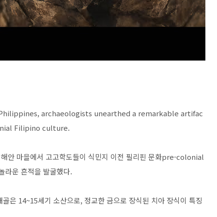
 Philippines, archaeologists unearthed a remarkable artifac
ial Filipino culture.
o 해안 마을에서 고고학도들이 식민지 이전 필리핀 문화pre-colonial
하는 놀라운 흔적을 발굴했다.
두개골은 14~15세기 소산으로, 정교한 금으로 장식된 치아 장식이 특징