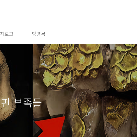
치로그
방명록
리핀 부족들