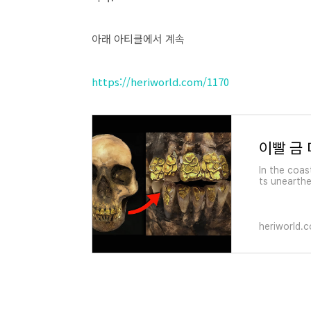
아래 아티클에서 계속
https://heriworld.com/1170
이빨 금
In the coas
ts unearthe
pre-colonia
15th-centur
heriworld.