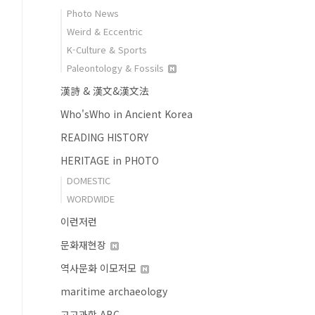
Photo News
Weird & Eccentric
K-Culture & Sports
Paleontology & Fossils
漢詩 & 漢文&漢文法
Who'sWho in Ancient Korea
READING HISTORY
HERITAGE in PHOTO
DOMESTIC
WORDWIDE
이런저런
문화재현장
역사문화 이모저모
maritime archaeology
고고과학 ABC