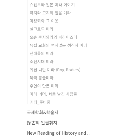
슈겐도와 일본 미라 이야기
극지와 고지의 얼음 미라
마왕퇴와 그 이웃
실크로드 미라
오슈 후지와라와 히라이즈미
유럽 교회의 썩지않는 성직자 미라
신대륙의 미라
조선시대 미라
유럽 니탄 미라 (Bog Bodies)
북극 동물미라
우연이 만든 미라
미라 너머, 뼈를 남긴 사람들
기타_준비중
국제학회&학술지
探古의 일필휘지
New Reading of History and ..