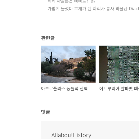
테베 아폴론은 빼빼로?
(3)
가볍게 들렀다 호재가 된 라리사 통사 박물관 Diachron
관련글
아크로폴리스 동틀녁 산책
에트루리아 알파벳 태
댓글
AllaboutHistory