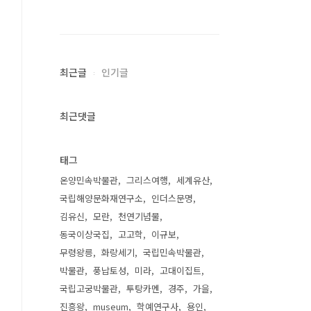
최근글
인기글
최근댓글
태그
온양민속박물관
그리스여행
세계유산
국립해양문화재연구소
인더스문명
김유신
모란
천연기념물
동국이상국집
고고학
이규보
무령왕릉
화랑세기
국립민속박물관
박물관
풍납토성
미라
고대이집트
국립고궁박물관
투탕카멘
경주
가을
진흥왕
museum
학예연구사
용인