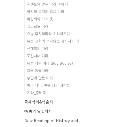
슈겐도와 일본 미라 이야기
극지와 고지의 얼음 미라
마왕퇴와 그 이웃
실크로드 미라
오슈 후지와라와 히라이즈미
유럽 교회의 썩지않는 성직자 미라
신대륙의 미라
조선시대 미라
유럽 니탄 미라 (Bog Bodies)
북극 동물미라
우연이 만든 미라
미라 너머, 뼈를 남긴 사람들
기타_준비중
국제학회&학술지
探古의 일필휘지
New Reading of History and ..