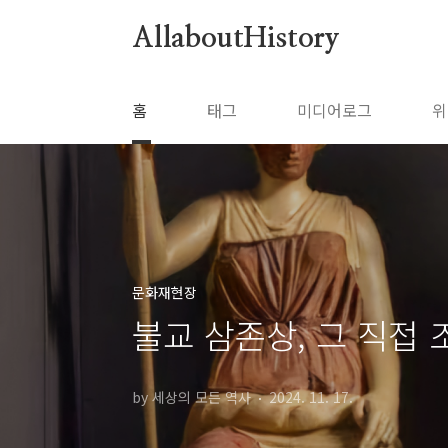
본문 바로가기
AllaboutHistory
홈
태그
미디어로그
위
문화재현장
불교 삼존상, 그 직접
by 세상의 모든 역사
2024. 11. 17.