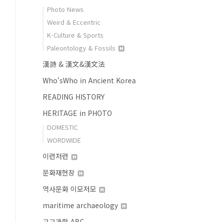
Photo News
Weird & Eccentric
K-Culture & Sports
Paleontology & Fossils
漢詩 & 漢文&漢文法
Who'sWho in Ancient Korea
READING HISTORY
HERITAGE in PHOTO
DOMESTIC
WORDWIDE
이런저런
문화재현장
역사문화 이모저모
maritime archaeology
고고과학 ABC