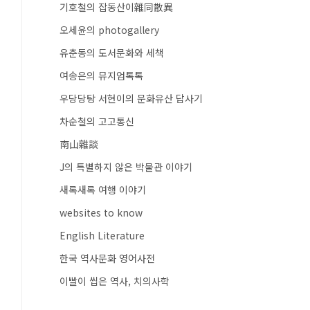
기호철의 잡동산이雜同散異
오세윤의 photogallery
유춘동의 도서문화와 세책
여송은의 뮤지엄톡톡
우당당탕 서현이의 문화유산 답사기
차순철의 고고통신
南山雜談
J의 특별하지 않은 박물관 이야기
새록새록 여행 이야기
websites to know
English Literature
한국 역사문화 영어사전
이빨이 씹은 역사, 치의사학