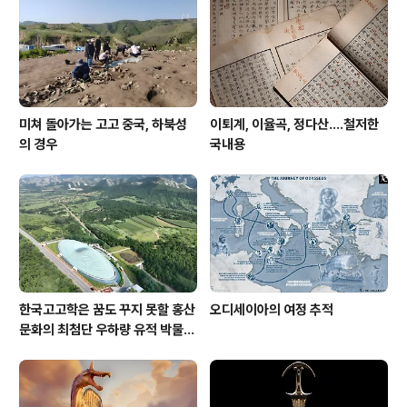
Diachronic Museum of Larissa · Larissawww.go
o..
미쳐 돌아가는 고고 중국, 하북성
이퇴계, 이율곡, 정다산....철저한
의 경우
국내용
한국고고학은 꿈도 꾸지 못할 홍산
오디세이아의 여정 추적
문화의 최첨단 우하량 유적 박물관
[신화통신]