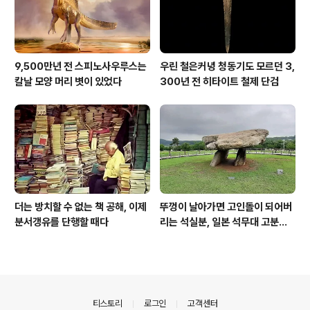
9,500만년 전 스피노사우루스는
우린 철은커녕 청동기도 모르던 3,
칼날 모양 머리 볏이 있었다
300년 전 히타이트 철제 단검
더는 방치할 수 없는 책 공해, 이제
뚜껑이 날아가면 고인돌이 되어버
분서갱유를 단행할 때다
리는 석실분, 일본 석무대 고분의
경우
의안내
티스토리
로그인
고객센터