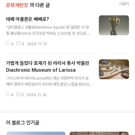
더보기
문화재현장
의 다른 글
테베 아폴론은 빼빼로?
글 내용
"만티클로스 아폴로Mantiklos Apollo"로 알려진 이 청
동 봉납용votive 조각상은 적어도 2,600살 된 것으로 그
리스 보이오티아Boeotia 테베Thebes 출토품이다. 후기
6
3
2024. 11. 17.
기하학 Late Geometric 혹은 초기 오리엔탈라이징 시대
Early Orientalizing Period에 해당하는 유산이다. 높이
20.3cm(8인치)인 이 작품은 아폴론 신에게 바쳤을 가능
가볍게 들렀다 호재가 된 라리사 통사 박물관
성이 있으며, 지역 엘리트의 부유한 구성원일 가능성이 있
는 만티클로스Mantiklos 라는 사람이 호의를 간청하는 글
Diachronic Museum of Larissa
글 내용
이 시적으로 새겨져 있다. 이 유물은 현재 미국 매사추세츠
그리스에 저 라리사Larisa라는 데는 지정학적 위치가 묘
주 보스턴에 있는 미술박물관에 소장되어 있다. 1900년
해서 영국의 버밍엄시티 우리네 대전 같단 느낌을 받는다.
창설한 프랜시스 바틀렛 기부금 Francis Bartlett Donat
아테네 기준 북쪽 사방을 오가는 길목인 셈인데 저 도시 입
ion 자금을 통해 19..
4
2
2024. 11. 16.
간판이 하도 자주 천지사방 보이기에 내 굳이 그쪽 한 곳을
점찍고선 찾아갔더랬다. 다만 아쉬움인지 다행인지 그 점
찍은 박물관이 서쪽 교외로 빠진 지점에 위치한 까닭에 외
곽도로만 탔으니 그 도시 면모를 제대로 맛볼 시간은 없었
다. Diachronic Museum of Larissa Διαχρονικό Μ
이 블로그 인기글
ουσείο Λάρισας - Diachronic Museum of Lariss
a https://maps.app.goo.gl/ik7j5gCgRYkbHqQq8