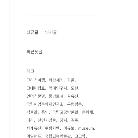
최근글
인기글
최근댓글
태그
그리스여행
화랑세기
가을
고대이집트
학예연구사
모란
인더스문명
풍납토성
김유신
국립해양문화재연구소
무령왕릉
박물관
용인
국립고궁박물관
문화재
미라
천연기념물
당시
경주
세계유산
투탕카멘
이규보
museum
아일랜드
국립민속박물관
고고학