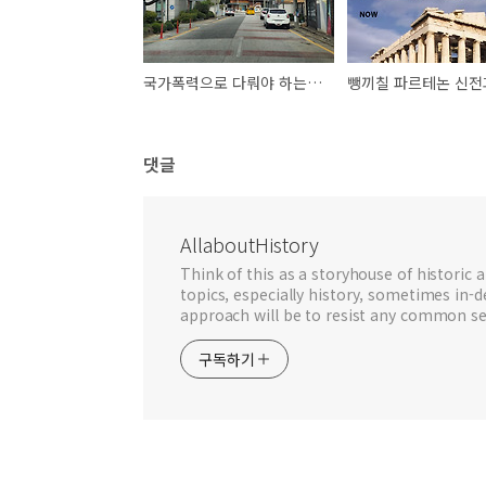
국가폭력으로 다뤄야 하는 우리안의 약탈문화재
댓글
AllaboutHistory
Think of this as a storyhouse of historic a
topics, especially history, sometimes in-
approach will be to resist any common se
구독하기