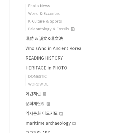
Photo News
Weird & Eccentric
K-Culture & Sports
Paleontology & Fossils
漢詩 & 漢文&漢文法
Who'sWho in Ancient Korea
READING HISTORY
HERITAGE in PHOTO
DOMESTIC
WORDWIDE
이런저런
문화재현장
역사문화 이모저모
maritime archaeology
고고과학 ABC