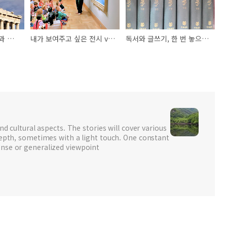
뺑끼칠 파르테논 신전과 고려시대 철불
내가 보여주고 싶은 전시 vs. 저들이 보고싶어 하는 전시
독서와 글쓰기, 한 번 놓으면 다시 갈 수 없어
nd cultural aspects. The stories will cover various
depth, sometimes with a light touch. One constant
nse or generalized viewpoint