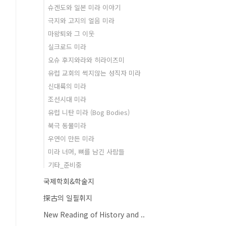
슈겐도와 일본 미라 이야기
극지와 고지의 얼음 미라
마왕퇴와 그 이웃
실크로드 미라
오슈 후지와라와 히라이즈미
유럽 교회의 썩지않는 성직자 미라
신대륙의 미라
조선시대 미라
유럽 니탄 미라 (Bog Bodies)
북극 동물미라
우연이 만든 미라
미라 너머, 뼈를 남긴 사람들
기타_준비중
국제학회&학술지
探古의 일필휘지
New Reading of History and ..