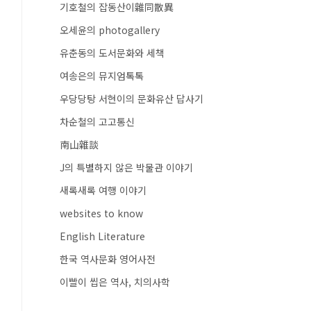
기호철의 잡동산이雜同散異
오세윤의 photogallery
유춘동의 도서문화와 세책
여송은의 뮤지엄톡톡
우당당탕 서현이의 문화유산 답사기
차순철의 고고통신
南山雜談
J의 특별하지 않은 박물관 이야기
새록새록 여행 이야기
websites to know
English Literature
한국 역사문화 영어사전
이빨이 씹은 역사, 치의사학