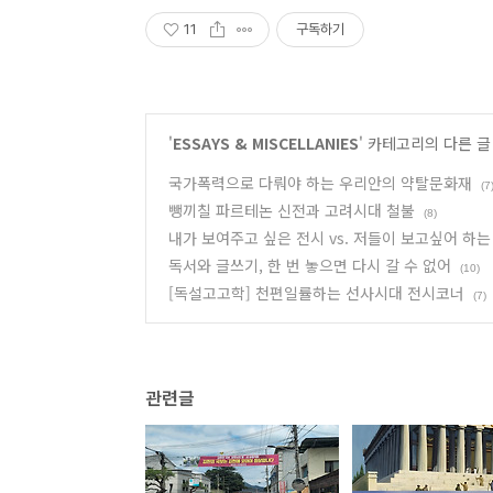
11
구독하기
'
ESSAYS & MISCELLANIES
' 카테고리의 다른 글
국가폭력으로 다뤄야 하는 우리안의 약탈문화재
(7
뺑끼칠 파르테논 신전과 고려시대 철불
(8)
내가 보여주고 싶은 전시 vs. 저들이 보고싶어 하는
독서와 글쓰기, 한 번 놓으면 다시 갈 수 없어
(10)
[독설고고학] 천편일률하는 선사시대 전시코너
(7)
관련글