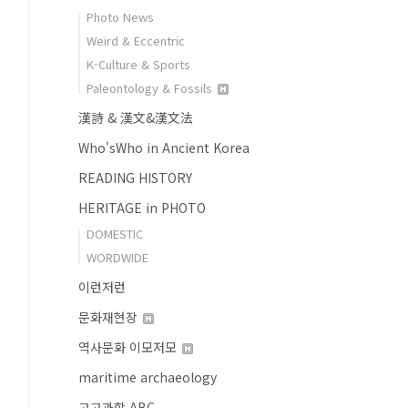
Photo News
Weird & Eccentric
K-Culture & Sports
Paleontology & Fossils
漢詩 & 漢文&漢文法
Who'sWho in Ancient Korea
READING HISTORY
HERITAGE in PHOTO
DOMESTIC
WORDWIDE
이런저런
문화재현장
역사문화 이모저모
maritime archaeology
고고과학 ABC