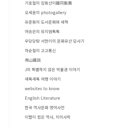
기호철의 잡동산이雜同散異
오세윤의 photogallery
유춘동의 도서문화와 세책
여송은의 뮤지엄톡톡
우당당탕 서현이의 문화유산 답사기
차순철의 고고통신
南山雜談
J의 특별하지 않은 박물관 이야기
새록새록 여행 이야기
websites to know
English Literature
한국 역사문화 영어사전
이빨이 씹은 역사, 치의사학