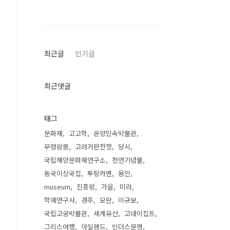
최근글
인기글
최근댓글
태그
문화재
고고학
온양민속박물관
무령왕릉
고려거란전쟁
당시
국립해양문화재연구소
천연기념물
동국이상국집
투탕카멘
용인
museum
진흥왕
가을
미라
학예연구사
경주
모란
이규보
국립고궁박물관
세계유산
고대이집트
그리스여행
아일랜드
인더스문명