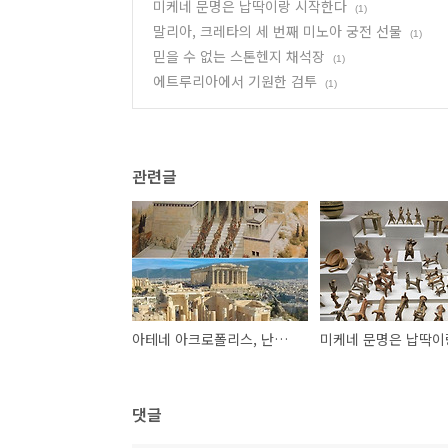
미케네 문명은 납딱이랑 시작한다
(1)
말리아, 크레타의 세 번째 미노아 궁전 선물
(1)
믿을 수 없는 스톤헨지 채석장
(1)
에트루리아에서 기원한 검투
(1)
관련글
아테네 아크로폴리스, 난개발 쪽방촌
댓글