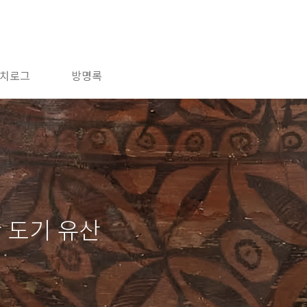
치로그
방명록
찬 도기 유산