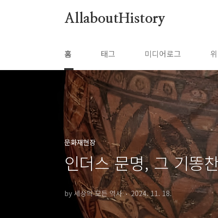
본문 바로가기
AllaboutHistory
홈
태그
미디어로그
위
문화재현장
인더스 문명, 그 기똥
by 세상의 모든 역사
2024. 11. 18.