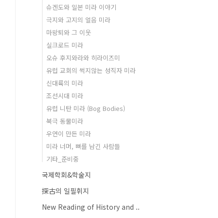
슈겐도와 일본 미라 이야기
극지와 고지의 얼음 미라
마왕퇴와 그 이웃
실크로드 미라
오슈 후지와라와 히라이즈미
유럽 교회의 썩지않는 성직자 미라
신대륙의 미라
조선시대 미라
유럽 니탄 미라 (Bog Bodies)
북극 동물미라
우연이 만든 미라
미라 너머, 뼈를 남긴 사람들
기타_준비중
국제학회&학술지
探古의 일필휘지
New Reading of History and ..