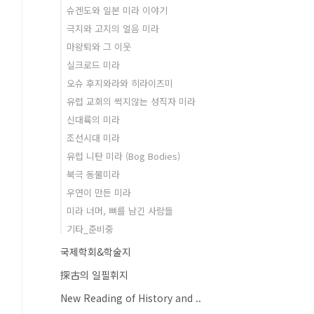
슈겐도와 일본 미라 이야기
극지와 고지의 얼음 미라
마왕퇴와 그 이웃
실크로드 미라
오슈 후지와라와 히라이즈미
유럽 교회의 썩지않는 성직자 미라
신대륙의 미라
조선시대 미라
유럽 니탄 미라 (Bog Bodies)
북극 동물미라
우연이 만든 미라
미라 너머, 뼈를 남긴 사람들
기타_준비중
국제학회&학술지
探古의 일필휘지
New Reading of History and ..