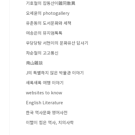
기호철의 잡동산이雜同散異
오세윤의 photogallery
유춘동의 도서문화와 세책
여송은의 뮤지엄톡톡
우당당탕 서현이의 문화유산 답사기
차순철의 고고통신
南山雜談
J의 특별하지 않은 박물관 이야기
새록새록 여행 이야기
websites to know
English Literature
한국 역사문화 영어사전
이빨이 씹은 역사, 치의사학