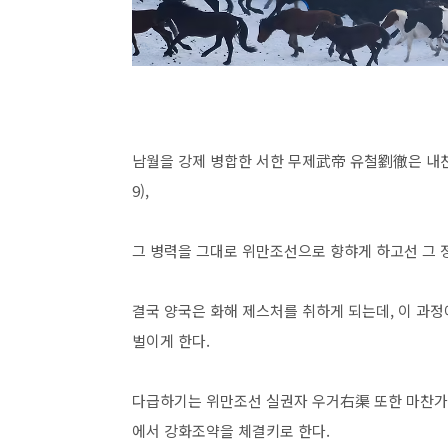
남월을 강제 병합한 서한 무제武帝 유철劉徹은 내친 
9),
그 병력을 그대로 위만조선으로 향햐게 하고선 그
결국 양국은 화해 제스처를 취하게 되는데, 이 과
벌이게 한다.
다급하기는 위만조선 실권자 우거右渠 또한 마찬가지
에서 강화조약을 체결키로 한다.