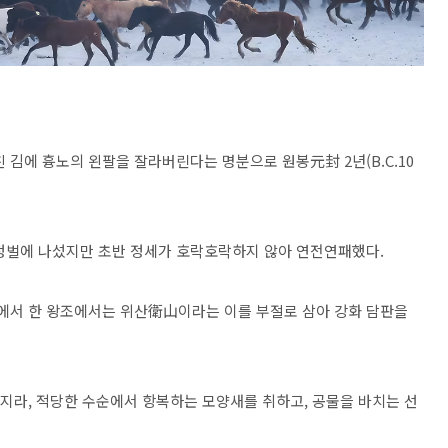
김에 흉노의 왼팔을 잘라버린다는 명분으로 원봉元封 2년(B.C.10
 정벌에 나섰지만 초반 정세가 호락호락하지 않아 연전연패했다.
정에서 한 왕조에서는 위산衛山이라는 이를 부절로 삼아 강화 담판을
라, 적당한 수순에서 항복하는 모양새를 취하고, 공물을 바치는 선