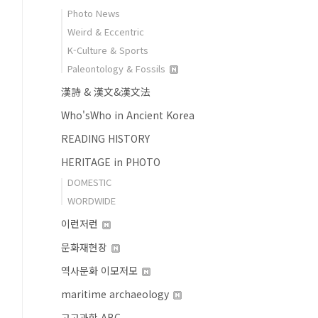
Photo News
Weird & Eccentric
K-Culture & Sports
Paleontology & Fossils
漢詩 & 漢文&漢文法
Who'sWho in Ancient Korea
READING HISTORY
HERITAGE in PHOTO
DOMESTIC
WORDWIDE
이런저런
문화재현장
역사문화 이모저모
maritime archaeology
고고과학 ABC