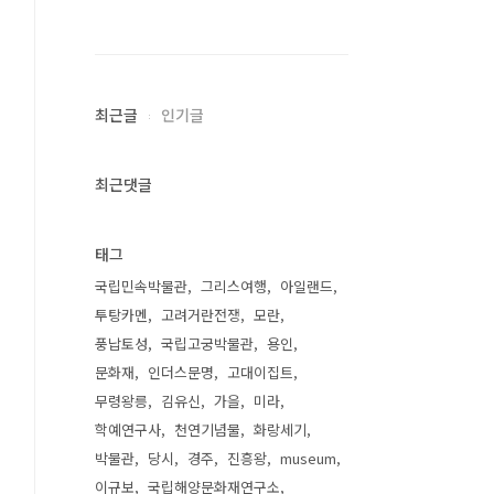
최근글
인기글
최근댓글
태그
국립민속박물관
그리스여행
아일랜드
투탕카멘
고려거란전쟁
모란
풍납토성
국립고궁박물관
용인
문화재
인더스문명
고대이집트
무령왕릉
김유신
가을
미라
학예연구사
천연기념물
화랑세기
박물관
당시
경주
진흥왕
museum
이규보
국립해양문화재연구소