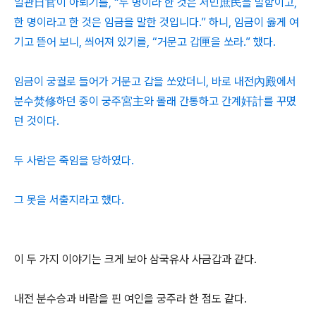
일관日官이 아뢰기를, “두 명이라 한 것은 서민庶民을 말함이고,
한 명이라고 한 것은 임금을 말한 것입니다.” 하니, 임금이 옳게 여
기고 뜯어 보니, 씌어져 있기를, “거문고 갑匣을 쏘라.” 했다.
임금이 궁궐로 들어가 거문고 갑을 쏘았더니, 바로 내전內殿에서
분수焚修하던 중이 궁주宮主와 몰래 간통하고 간계奸計를 꾸몄
던 것이다.
두 사람은 죽임을 당하였다.
그 못을 서출지라고 했다.
이 두 가지 이야기는 크게 보아 삼국유사 사금갑과 같다.
내전 분수승과 바람을 핀 여인을 궁주라 한 점도 같다.