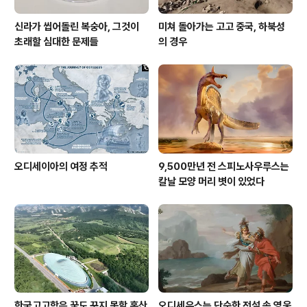
신라가 씹어돌린 복숭아, 그것이
미쳐 돌아가는 고고 중국, 하북성
초래할 심대한 문제들
의 경우
오디세이아의 여정 추적
9,500만년 전 스피노사우루스는
칼날 모양 머리 볏이 있었다
한국고고학은 꿈도 꾸지 못할 홍산
오디세우스는 단순한 전설 속 영웅