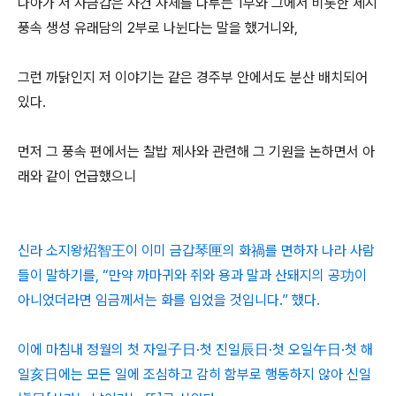
나아가 저 사금갑은 사건 자체를 다루는 1부와 그에서 비롯한 세시
풍속 생성 유래담의 2부로 나뉜다는 말을 했거니와,
그런 까닭인지 저 이야기는 같은 경주부 안에서도 분산 배치되어
있다.
먼저 그 풍속 편에서는 찰밥 제사와 관련해 그 기원을 논하면서 아
래와 같이 언급했으니
신라 소지왕炤智王이 이미 금갑琴匣의 화禍를 면하자 나라 사람
들이 말하기를, “만약 까마귀와 쥐와 용과 말과 산돼지의 공功이
아니었더라면 임금께서는 화를 입었을 것입니다.” 했다.
이에 마침내 정월의 첫 자일子日·첫 진일辰日·첫 오일午日·첫 해
일亥日에는 모든 일에 조심하고 감히 함부로 행동하지 않아 신일