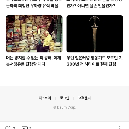
문화의 최첨단 우하량 유적 박물관
인가? 아니면 실존 인물인가?
[신화통신]
더는 방치할 수 없는 책 공해, 이제
우린 철은커녕 청동기도 모르던 3,
분서갱유를 단행할 때다
300년 전 히타이트 철제 단검
의안내
티스토리
로그인
고객센터
© Daum Corp.