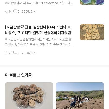
어디 한둘이랴?저 멕시코만Gulf of Mexico 또한 그에 휘
말렸으니, 아무런 문제가 없는 듯하다가 느닷없이 아연 인
9
0
2025. 2. 4.
구에 회자하기 시작했으니 미국제일주의를 선언한 미국 신
입 재수 대통령 도널드 트럼프가 별안간 저 바다를 멕시코
가 전유專有하는 일을 용납할 수 없으니 이름을 바꿔야겠
[사금갑射琴匣을 심판한다](14) 조선의 르
다고 으름장을 놓기 시작한 것이다. 저 이름이야 아즈텍 시
대로 거슬러 올라가지 않겠냐만 국제해양지형 이름을 표준
네상스, 그 위대한 결정판 신증동국여지승람
글 내용
화하려는 기획하는 국제수로기구[IHO, International Hy
이 사금갑 사건을 논하면서 지금까지는 치지도외置之度
drographic Organization]라는 데서 저리 부른다.저
外했으나, 계속 승람 혹은 동국여지승람, 혹은 신증동국여
만을 낀 국가는 멕시코와 미국, 그리고 쿠바다. 저곳이 등장
지승람이라는 문헌이 어른어른함을 보았거니와,이를 이후
하기 시작한 초기 지도를 보면 예컨대 Juan de la Cosa
7
0
2025. 2. 4.
에는 대체로 약칭 승람이라 하겠거니와, 이에는 도대체 저
와..
사건이 어디에서 어떻게 기술되는가? 이에선 승람이 무엇
인지 잠시 살피기로 한다. 이를 위해 위선 신증동국여지승
람新增東國輿地勝覽이라는 풀 네임을 풀어야하겠거니
와 이는 신증新增한 동국여지승람東國輿地勝覽이라는
이 블로그 인기글
뜻이다.이 경우 신증은 간단해 요즘 개념을 빌리건데 개정
증보했다는 뜻이다. 따라서 신증동국여지승람은 개정증보
판 동국여지승람이 되겠다. 다시 동국여지승람은 중국에
빗대어 조선을 동국東國이라 하고, 여지輿地란 지도라는
뜻이지만 이 경우 map보다는 그것을 포함한 그 일대 풍물
기인 지리지地理誌라는 ..