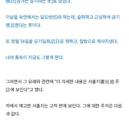
愼日[삼가는 날이라는 뜻]로 삼았다.
이날을 속언에서는 달도怛忉라 하는데, 슬퍼하고 근심하여 금기
禁忌한다는 뜻이다.
또 정월 16일을 오기일烏忌日로 정하고, 찰밥으로 제사지냈다.
나라 풍속이 지금도 그렇게 한다.
그러면서 그 유래와 관련헤 "더 자세한 내용은 서출지書出池 주
註에 보인다"고 했다.
저에서 예고한 서출지는 고적 편에 보인다. 그에 대한 주석은 다음
과 같다.