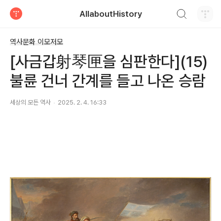
검색하기
AllaboutHistory
티스토리
역사문화 이모저모
[사금갑射琴匣을 심판한다](15)
불륜 건너 간계를 들고 나온 승람
세상의 모든 역사
2025. 2. 4. 16:33