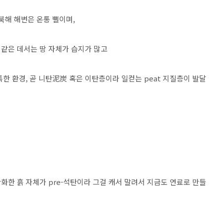
북해 해변은 온통 뻘이며,
같은 데서는 땅 자체가 습지가 많고
한 환경, 곧 니탄泥炭 혹은 이탄층이라 일컫는 peat 지질층이 발달
화한 흙 자체가 pre-석탄이라 그걸 캐서 말려서 지금도 연료로 만들