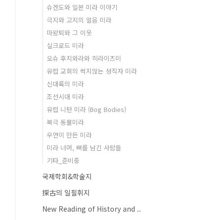
슈겐도와 일본 미라 이야기
극지와 고지의 얼음 미라
마왕퇴와 그 이웃
실크로드 미라
오슈 후지와라와 히라이즈미
유럽 교회의 썩지않는 성직자 미라
신대륙의 미라
조선시대 미라
유럽 니탄 미라 (Bog Bodies)
북극 동물미라
우연이 만든 미라
미라 너머, 뼈를 남긴 사람들
기타_준비중
국제학회&학술지
探古의 일필휘지
New Reading of History and ..