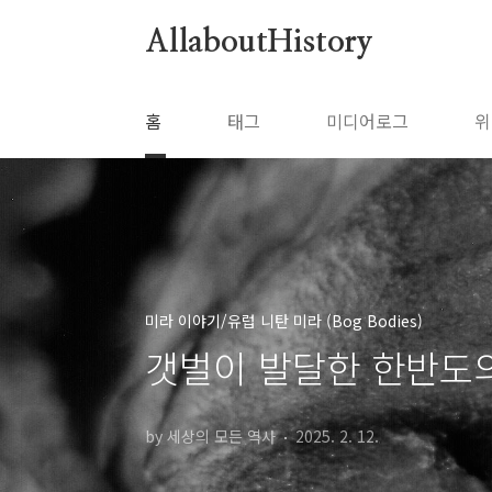
본문 바로가기
AllaboutHistory
홈
태그
미디어로그
위
미라 이야기/유럽 니탄 미라 (Bog Bodies)
갯벌이 발달한 한반도의 
by 세상의 모든 역사
2025. 2. 12.