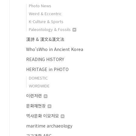
Photo News
Weird & Eccentric
K-Culture & Sports
Paleontology & Fossils
漢詩 & 漢文&漢文法
Who'sWho in Ancient Korea
READING HISTORY
HERITAGE in PHOTO
DOMESTIC
WORDWIDE
이런저런
문화재현장
역사문화 이모저모
maritime archaeology
고고과학 ABC