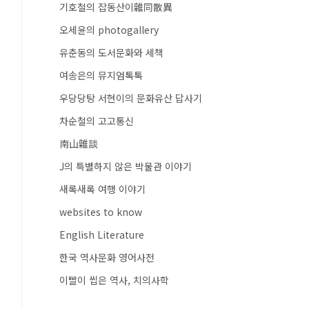
기호철의 잡동산이雜同散異
오세윤의 photogallery
유춘동의 도서문화와 세책
여송은의 뮤지엄톡톡
우당당탕 서현이의 문화유산 답사기
차순철의 고고통신
南山雜談
J의 특별하지 않은 박물관 이야기
새록새록 여행 이야기
websites to know
English Literature
한국 역사문화 영어사전
이빨이 씹은 역사, 치의사학