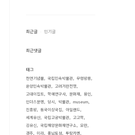
최근글
인기글
최근댓글
태그
천연기념물
국립민속박물관
무령왕릉
온양민속박물관
고려거란전쟁
고대이집트
학예연구사
문화재
용인
인더스문명
당시
박물관
museum
진흥왕
동국이상국집
아일랜드
세계유산
국립고궁박물관
고고학
김유신
국립해양문화재연구소
모란
경주
미라
풍납토성
투탕카멘