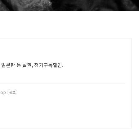
, 일본판 등 낱권, 정기구독할인.
hop
광고