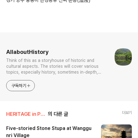
경기 양주 중종비 단경왕후 신씨 온릉(溫陵)
로그 정보
AllaboutHistory
Think of this as a storyhouse of historic and
cultural aspects. The stories will cover various
topics, especially history, sometimes in-depth,
sometimes with a light touch. One constant
approach will be to resist any common sense or
구독하기
generalized viewpoint
더보기
HERITAGE in PHOTO/DOMESTIC
의 다른 글
Five-storied Stone Stupa at Wanggu
nri Village