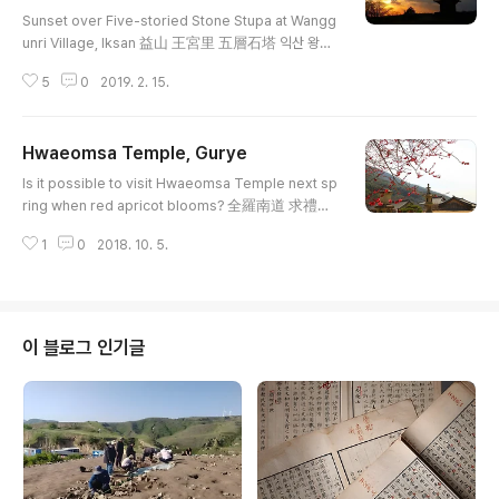
글 내용
Sunset over Five-storied Stone Stupa at Wangg
unri Village, Iksan 益山 王宮里 五層石塔 익산 왕궁
리 오층석탑
5
0
2019. 2. 15.
Hwaeomsa Temple, Gurye
글 내용
Is it possible to visit Hwaeomsa Temple next sp
ring when red apricot blooms? 全羅南道 求禮郡
華嚴寺 紅梅
1
0
2018. 10. 5.
이 블로그 인기글