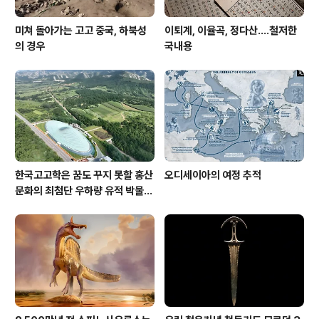
미쳐 돌아가는 고고 중국, 하북성
이퇴계, 이율곡, 정다산....철저한
의 경우
국내용
한국고고학은 꿈도 꾸지 못할 홍산
오디세이아의 여정 추적
문화의 최첨단 우하량 유적 박물관
[신화통신]