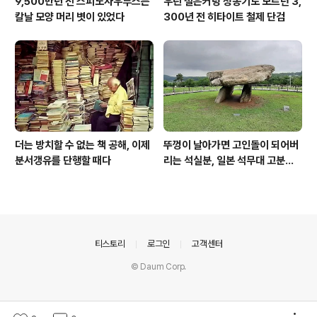
9,500만년 전 스피노사우루스는
우린 철은커녕 청동기도 모르던 3,
칼날 모양 머리 볏이 있었다
300년 전 히타이트 철제 단검
더는 방치할 수 없는 책 공해, 이제
뚜껑이 날아가면 고인돌이 되어버
분서갱유를 단행할 때다
리는 석실분, 일본 석무대 고분의
경우
의안내
티스토리
로그인
고객센터
© Daum Corp.