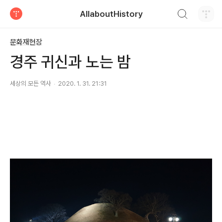
검색하기
AllaboutHistory
티스토리
문화재현장
경주 귀신과 노는 밤
세상의 모든 역사
2020. 1. 31. 21:31