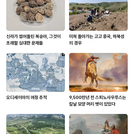
신라가 씹어돌린 복숭아, 그것이
미쳐 돌아가는 고고 중국, 하북성
초래할 심대한 문제들
의 경우
오디세이아의 여정 추적
9,500만년 전 스피노사우루스는
칼날 모양 머리 볏이 있었다