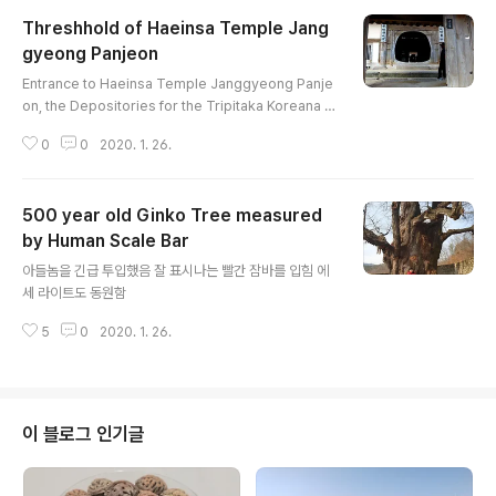
Threshhold of Haeinsa Temple Jang
gyeong Panjeon
글 내용
Entrance to Haeinsa Temple Janggyeong Panje
on, the Depositories for the Tripitaka Koreana W
oodblocksFor more information see below Tripi
0
0
2020. 1. 26.
taka Koreana
500 year old Ginko Tree measured
by Human Scale Bar
글 내용
아들놈을 긴급 투입했음 잘 표시나는 빨간 잠바를 입힘 에
세 라이트도 동원함
5
0
2020. 1. 26.
이 블로그 인기글