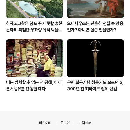
한국고고학은 꿈도 꾸지 못할 홍산
오디세우스는 단순한 전설 속 영웅
문화의 최첨단 우하량 유적 박물관
인가? 아니면 실존 인물인가?
[신화통신]
더는 방치할 수 없는 책 공해, 이제
우린 철은커녕 청동기도 모르던 3,
분서갱유를 단행할 때다
300년 전 히타이트 철제 단검
의안내
티스토리
로그인
고객센터